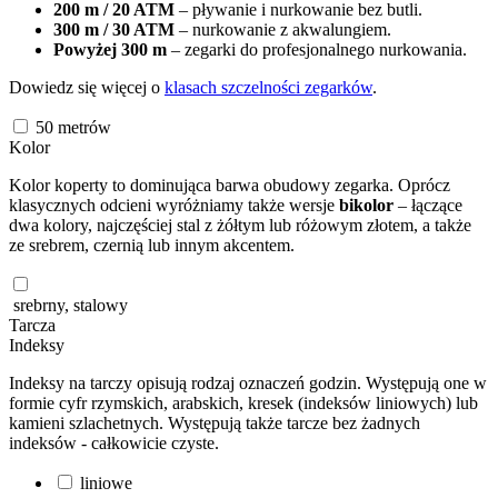
200 m / 20 ATM
– pływanie i nurkowanie bez butli.
300 m / 30 ATM
– nurkowanie z akwalungiem.
Powyżej 300 m
– zegarki do profesjonalnego nurkowania.
Dowiedz się więcej o
klasach szczelności zegarków
.
50
metrów
Kolor
Kolor koperty to dominująca barwa obudowy zegarka. Oprócz
klasycznych odcieni wyróżniamy także wersje
bikolor
– łączące
dwa kolory, najczęściej stal z żółtym lub różowym złotem, a także
ze srebrem, czernią lub innym akcentem.
srebrny, stalowy
Tarcza
Indeksy
Indeksy na tarczy opisują rodzaj oznaczeń godzin. Występują one w
formie cyfr rzymskich, arabskich, kresek (indeksów liniowych) lub
kamieni szlachetnych. Występują także tarcze bez żadnych
indeksów - całkowicie czyste.
liniowe