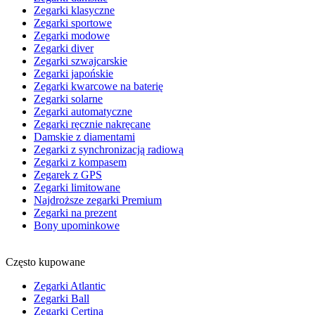
Zegarki klasyczne
Zegarki sportowe
Zegarki modowe
Zegarki diver
Zegarki szwajcarskie
Zegarki japońskie
Zegarki kwarcowe na baterię
Zegarki solarne
Zegarki automatyczne
Zegarki ręcznie nakręcane
Damskie z diamentami
Zegarki z synchronizacją radiową
Zegarki z kompasem
Zegarek z GPS
Zegarki limitowane
Najdroższe zegarki Premium
Zegarki na prezent
Bony upominkowe
Często kupowane
Zegarki Atlantic
Zegarki Ball
Zegarki Certina