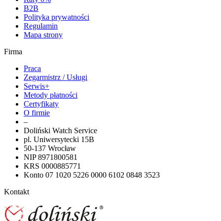
B2B
Polityka prywatności
Regulamin
Mapa strony
Firma
Praca
Zegarmistrz / Usługi
Serwis+
Metody płatności
Certyfikaty
O firmie
–
Doliński Watch Service
pl. Uniwersytecki 15B
50-137 Wrocław
NIP 8971800581
KRS 0000885771
Konto 07 1020 5226 0000 6102 0848 3523
Kontakt