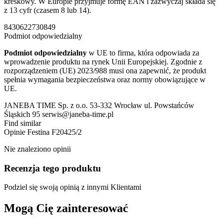
kreskowy. W Europie przyjmuje formę EAN i zazwyczaj składa się
z 13 cyfr (czasem 8 lub 14).
8430622730849
Podmiot odpowiedzialny
Podmiot odpowiedzialny
w UE to firma, która odpowiada za
wprowadzenie produktu na rynek Unii Europejskiej. Zgodnie z
rozporządzeniem (UE) 2023/988 musi ona zapewnić, że produkt
spełnia wymagania bezpieczeństwa oraz normy obowiązujące w
UE.
JANEBA TIME Sp. z o.o. 53-332 Wrocław ul. Powstańców
Śląskich 95 serwis@janeba-time.pl
Find similar
Opinie
Festina F20425/2
Nie znaleziono opinii
Recenzja tego produktu
Podziel się swoją opinią z innymi Klientami
Mogą Cię zainteresować