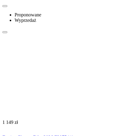
Proponowane
Wyprzedaż
‍1 149‍
zł