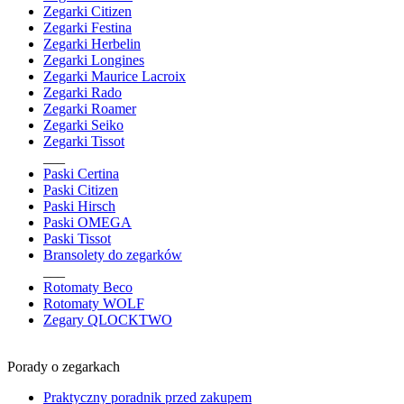
Zegarki Citizen
Zegarki Festina
Zegarki Herbelin
Zegarki Longines
Zegarki Maurice Lacroix
Zegarki Rado
Zegarki Roamer
Zegarki Seiko
Zegarki Tissot
___
Paski Certina
Paski Citizen
Paski Hirsch
Paski OMEGA
Paski Tissot
Bransolety do zegarków
___
Rotomaty Beco
Rotomaty WOLF
Zegary QLOCKTWO
Porady o zegarkach
Praktyczny poradnik przed zakupem