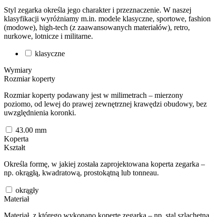
Styl zegarka określa jego charakter i przeznaczenie. W naszej
klasyfikacji wyróżniamy m.in. modele klasyczne, sportowe, fashion
(modowe), high-tech (z zaawansowanych materiałów), retro,
nurkowe, lotnicze i militarne.
klasyczne
Wymiary
Rozmiar koperty
Rozmiar koperty podawany jest w milimetrach – mierzony
poziomo, od lewej do prawej zewnętrznej krawędzi obudowy, bez
uwzględnienia koronki.
43.00
mm
Koperta
Kształt
Określa formę, w jakiej została zaprojektowana koperta zegarka –
np. okrągłą, kwadratową, prostokątną lub tonneau.
okrągły
Materiał
Materiał, z którego wykonano kopertę zegarka – np. stal szlachetna,