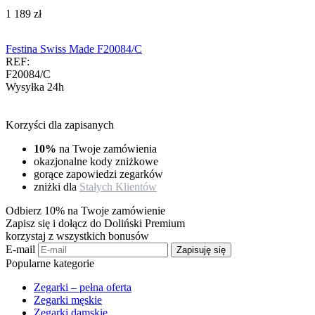
‍1 189‍
zł
Festina Swiss Made F20084/C
REF:
F20084/C
Wysyłka 24h
Korzyści dla zapisanych
10%
na Twoje zamówienia
okazjonalne kody zniżkowe
gorące zapowiedzi zegarków
zniżki dla
Stałych Klientów
Odbierz 10% na Twoje zamówienie
Zapisz się i dołącz do Doliński Premium
korzystaj z wszystkich bonusów
E-mail
Zapisuję się
Popularne kategorie
Zegarki – pełna oferta
Zegarki męskie
Zegarki damskie