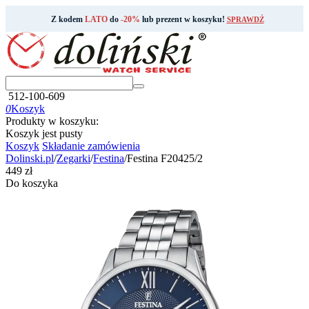
Z kodem
LATO
do
-20%
lub prezent w koszyku!
SPRAWDŹ
512-100-609
0
Koszyk
Produkty w koszyku:
Koszyk jest pusty
Koszyk
Składanie zamówienia
Dolinski.pl
/
Zegarki
/
Festina
/
Festina F20425/2
‍449‍
zł
Do koszyka