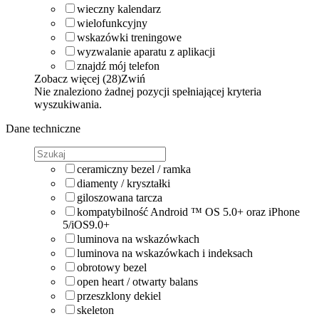
wieczny kalendarz
wielofunkcyjny
wskazówki treningowe
wyzwalanie aparatu z aplikacji
znajdź mój telefon
Zobacz więcej (28)
Zwiń
Nie znaleziono żadnej pozycji spełniającej kryteria
wyszukiwania.
Dane techniczne
ceramiczny bezel / ramka
diamenty / kryształki
giloszowana tarcza
kompatybilność Android ™ OS 5.0+ oraz iPhone
5/iOS9.0+
luminova na wskazówkach
luminova na wskazówkach i indeksach
obrotowy bezel
open heart / otwarty balans
przeszklony dekiel
skeleton