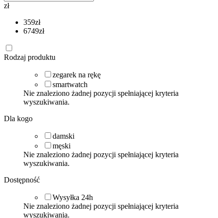
zł
359
zł
6749
zł
Rodzaj produktu
zegarek na rękę
smartwatch
Nie znaleziono żadnej pozycji spełniającej kryteria
wyszukiwania.
Dla kogo
damski
męski
Nie znaleziono żadnej pozycji spełniającej kryteria
wyszukiwania.
Dostępność
Wysyłka 24h
Nie znaleziono żadnej pozycji spełniającej kryteria
wyszukiwania.