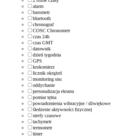
2 różne czasy
alarm
barometr
bluetooth
chronograf
COSC Chronometr
czas 24h
czas GMT
datownik
dzień tygodnia
GPS
krokomierz
licznik okrążeń
monitoring snu
oddychanie
personalizacja ekranu
pomiar tętna
powiadomienia wibracyjne / dźwiękowe
śledzenie aktywności fizycznej
strefy czasowe
tachymetr
termometr
timer