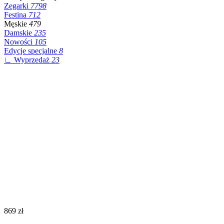
Zegarki
7798
Festina
712
Męskie
479
Damskie
235
Nowości
105
Edycje specjalne
8
∟ Wyprzedaż
23
‍869‍
zł