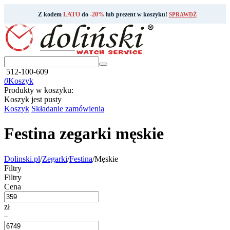
Z kodem
LATO
do
-20%
lub prezent w koszyku!
SPRAWDŹ
512-100-609
0
Koszyk
Produkty w koszyku:
Koszyk jest pusty
Koszyk
Składanie zamówienia
Festina zegarki męskie
Dolinski.pl
/
Zegarki
/
Festina
/
Męskie
Filtry
Filtry
Cena
zł
–