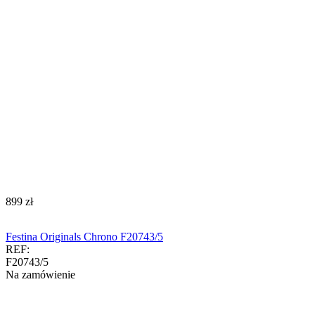
‍899‍
zł
Festina Originals Chrono F20743/5
REF:
F20743/5
Na zamówienie