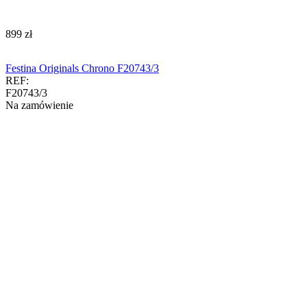
‍899‍
zł
Festina Originals Chrono F20743/3
REF:
F20743/3
Na zamówienie