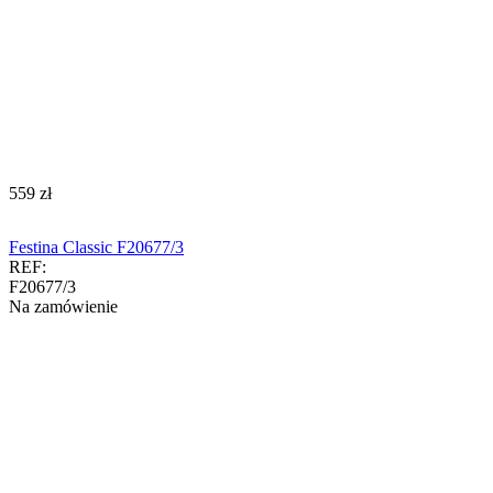
‍559‍
zł
Festina Classic F20677/3
REF:
F20677/3
Na zamówienie