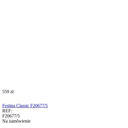
‍559‍
zł
Festina Classic F20677/5
REF:
F20677/5
Na zamówienie