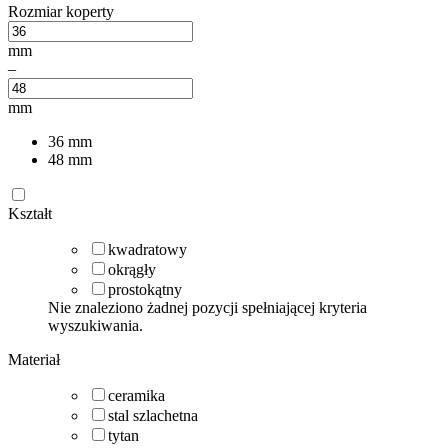
Rozmiar koperty
mm
–
mm
36
mm
48
mm
Kształt
kwadratowy
okrągły
prostokątny
Nie znaleziono żadnej pozycji spełniającej kryteria
wyszukiwania.
Materiał
ceramika
stal szlachetna
tytan