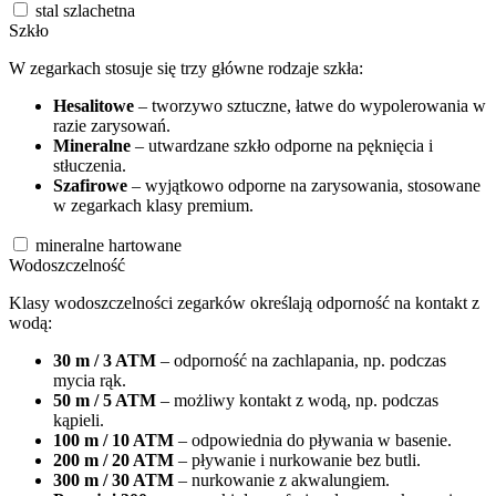
stal szlachetna
Szkło
W zegarkach stosuje się trzy główne rodzaje szkła:
Hesalitowe
– tworzywo sztuczne, łatwe do wypolerowania w
razie zarysowań.
Mineralne
– utwardzane szkło odporne na pęknięcia i
stłuczenia.
Szafirowe
– wyjątkowo odporne na zarysowania, stosowane
w zegarkach klasy premium.
mineralne hartowane
Wodoszczelność
Klasy wodoszczelności zegarków określają odporność na kontakt z
wodą:
30 m / 3 ATM
– odporność na zachlapania, np. podczas
mycia rąk.
50 m / 5 ATM
– możliwy kontakt z wodą, np. podczas
kąpieli.
100 m / 10 ATM
– odpowiednia do pływania w basenie.
200 m / 20 ATM
– pływanie i nurkowanie bez butli.
300 m / 30 ATM
– nurkowanie z akwalungiem.