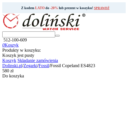
Z kodem
LATO
do
-20%
lub prezent w koszyku!
SPRAWDŹ
512-100-609
0
Koszyk
Produkty w koszyku:
Koszyk jest pusty
Koszyk
Składanie zamówienia
Dolinski.pl
/
Zegarki
/
Fossil
/
Fossil Copeland ES4823
‍580‍
zł
Do koszyka