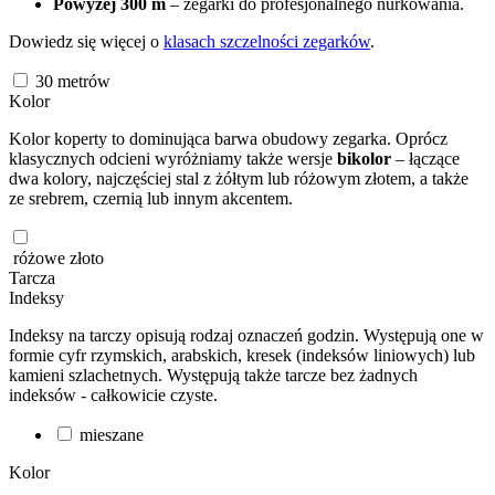
Powyżej 300 m
– zegarki do profesjonalnego nurkowania.
Dowiedz się więcej o
klasach szczelności zegarków
.
30
metrów
Kolor
Kolor koperty to dominująca barwa obudowy zegarka. Oprócz
klasycznych odcieni wyróżniamy także wersje
bikolor
– łączące
dwa kolory, najczęściej stal z żółtym lub różowym złotem, a także
ze srebrem, czernią lub innym akcentem.
różowe złoto
Tarcza
Indeksy
Indeksy na tarczy opisują rodzaj oznaczeń godzin. Występują one w
formie cyfr rzymskich, arabskich, kresek (indeksów liniowych) lub
kamieni szlachetnych. Występują także tarcze bez żadnych
indeksów - całkowicie czyste.
mieszane
Kolor