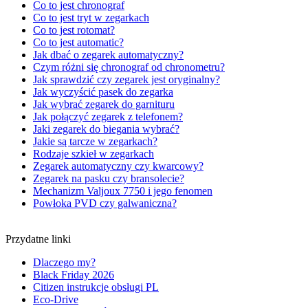
Co to jest chronograf
Co to jest tryt w zegarkach
Co to jest rotomat?
Co to jest automatic?
Jak dbać o zegarek automatyczny?
Czym różni się chronograf od chronometru?
Jak sprawdzić czy zegarek jest oryginalny?
Jak wyczyścić pasek do zegarka
Jak wybrać zegarek do garnituru
Jak połączyć zegarek z telefonem?
Jaki zegarek do biegania wybrać?
Jakie są tarcze w zegarkach?
Rodzaje szkieł w zegarkach
Zegarek automatyczny czy kwarcowy?
Zegarek na pasku czy bransolecie?
Mechanizm Valjoux 7750 i jego fenomen
Powłoka PVD czy galwaniczna?
Przydatne linki
Dlaczego my?
Black Friday 2026
Citizen instrukcje obsługi PL
Eco-Drive