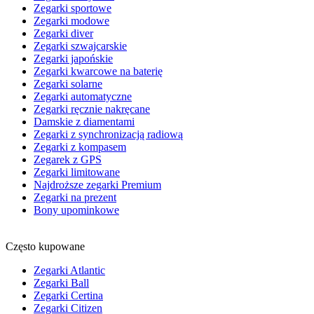
Zegarki sportowe
Zegarki modowe
Zegarki diver
Zegarki szwajcarskie
Zegarki japońskie
Zegarki kwarcowe na baterię
Zegarki solarne
Zegarki automatyczne
Zegarki ręcznie nakręcane
Damskie z diamentami
Zegarki z synchronizacją radiową
Zegarki z kompasem
Zegarek z GPS
Zegarki limitowane
Najdroższe zegarki Premium
Zegarki na prezent
Bony upominkowe
Często kupowane
Zegarki Atlantic
Zegarki Ball
Zegarki Certina
Zegarki Citizen