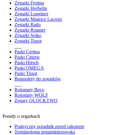
Zegarki Festina
Zegarki Herbelin
Zegarki Longines
Zegarki Maurice Lacroix
Zegarki Rado
Zegarki Roamer
Zegarki Seiko
Zegarki Tissot
___
Paski Certina
Paski Citizen
Paski Hirsch
Paski OMEGA
Paski Tissot
Bransolety do zegarków
___
Rotomaty Beco
Rotomaty WOLF
Zegary QLOCKTWO
Porady o zegarkach
Praktyczny poradnik przed zakupem
Terminologia zegarmistrzowska