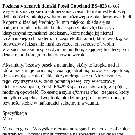
Pozłacany zegarek damski Fossil Copeland ES4823
to coś
więcej niż narzędzie do odmierzania czasu - to manifest kobiecej
delikatności zamknięty w harmonii różowego złota i kremowej bieli.
Koperta o idealnej średnicy 34 mm miękko układa się na
nadgarstku, nienachalnie kradnąc spojrzenia dzięki tarczy z
klasycznymi rzymskimi indeksami, które nadają jej niemal
rzeźbiarskiego charakteru. To zegarek dla kobiet, które wiedzą, że
prawdziwy luksus nie musi krzyczeć; on szepcze o Twoim
wyczuciu smaku przy każdym ruchu dłoni, stając się biżuteryjnym
detalem, od którego trudno oderwać wzrok.
Aksamitny, beżowy pasek z naturalnej skóry to kropka nad „i”,
która przełamuje formalną elegancję odrobiną nowoczesnego luzu,
dopasowując się do Ciebie niczym druga skóra. Niezależnie od
tego, czy trzymasz w dłoni poranną kawę, czy wieczorowy
kieliszek szampana, Fossil ES4823 spaja całą stylizację w spójną,
modową opowieść. To esencja stylu
effortless chic
- zegarek, który
nie tylko uzupełnia Twój look, ale definiuje go na nowo, dodając
pewności siebie w najbardziej subtelnym wydaniu.
Specyfikacja
Marka
Marka zegarka. Wszystkie oferowane zegarki pochodzą z oficjalnej
dystrybucji – posiadamy autoryzację na sprzedaż i serwis każdej