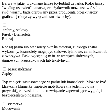
Barwa w jakiej wykonano tarczę (cyferblat) zegarka. Kolor tarczy
"według ustawień" oznacza, że użytkownik może ustawić sobie
swój własny, bądź oferowany przez producenta projekt tarczy
graficznej (dotyczy wyłącznie smartwatchy).
srebrny, stalowy
Pasek / Bransoleta
Rodzaj
Rodzaj paska lub bransolety określa materiał, z jakiego został
wykonany. Bransolety mogą być stalowe, tytanowe, ceramiczne lub
z tworzywa. Paski występują m.in. w wersjach skórzanych,
gumowych, kauczukowych lub tekstylnych.
pasek skórzany
Zapięcie
Typ zapięcia zastosowanego w pasku lub bransolecie. Może to być
klasyczna klamerka, zapięcie motylkowe (na jeden lub dwa
przyciski), zatrzask lub inne rozwiązanie zapewniające wygodę i
bezpieczeństwo noszenia.
klamerka
Mocowanie