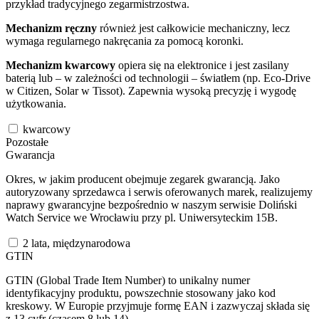
przykład tradycyjnego zegarmistrzostwa.
Mechanizm ręczny
również jest całkowicie mechaniczny, lecz
wymaga regularnego nakręcania za pomocą koronki.
Mechanizm kwarcowy
opiera się na elektronice i jest zasilany
baterią lub – w zależności od technologii – światłem (np. Eco-Drive
w Citizen, Solar w Tissot). Zapewnia wysoką precyzję i wygodę
użytkowania.
kwarcowy
Pozostałe
Gwarancja
Okres, w jakim producent obejmuje zegarek gwarancją. Jako
autoryzowany sprzedawca i serwis oferowanych marek, realizujemy
naprawy gwarancyjne bezpośrednio w naszym serwisie Doliński
Watch Service we Wrocławiu przy pl. Uniwersyteckim 15B.
2 lata, międzynarodowa
GTIN
GTIN (Global Trade Item Number) to unikalny numer
identyfikacyjny produktu, powszechnie stosowany jako kod
kreskowy. W Europie przyjmuje formę EAN i zazwyczaj składa się
z 13 cyfr (czasem 8 lub 14).