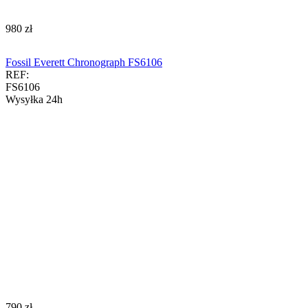
‍980‍
zł
Fossil Everett Chronograph FS6106
REF:
FS6106
Wysyłka 24h
‍790‍
zł