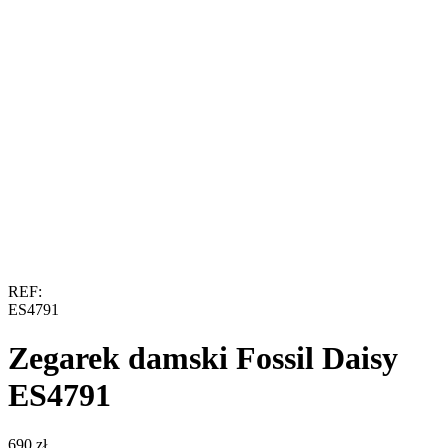
REF:
ES4791
Zegarek damski Fossil Daisy
ES4791
‍690‍
zł