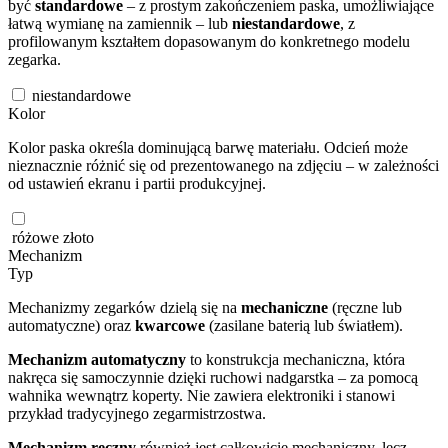
być
standardowe
– z prostym zakończeniem paska, umożliwiające
łatwą wymianę na zamiennik – lub
niestandardowe
, z
profilowanym kształtem dopasowanym do konkretnego modelu
zegarka.
niestandardowe
Kolor
Kolor paska określa dominującą barwę materiału. Odcień może
nieznacznie różnić się od prezentowanego na zdjęciu – w zależności
od ustawień ekranu i partii produkcyjnej.
różowe złoto
Mechanizm
Typ
Mechanizmy zegarków dzielą się na
mechaniczne
(ręczne lub
automatyczne) oraz
kwarcowe
(zasilane baterią lub światłem).
Mechanizm automatyczny
to konstrukcja mechaniczna, która
nakręca się samoczynnie dzięki ruchowi nadgarstka – za pomocą
wahnika wewnątrz koperty. Nie zawiera elektroniki i stanowi
przykład tradycyjnego zegarmistrzostwa.
Mechanizm ręczny
również jest całkowicie mechaniczny, lecz