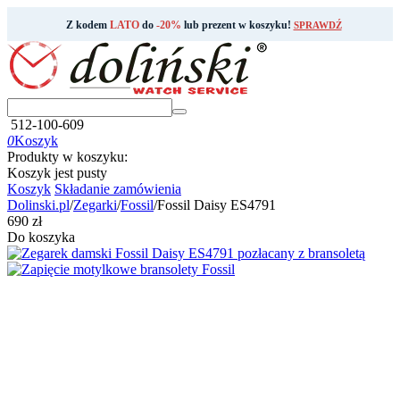
Z kodem
LATO
do
-20%
lub prezent w koszyku!
SPRAWDŹ
512-100-609
0
Koszyk
Produkty w koszyku:
Koszyk jest pusty
Koszyk
Składanie zamówienia
Dolinski.pl
/
Zegarki
/
Fossil
/
Fossil Daisy ES4791
‍690‍
zł
Do koszyka