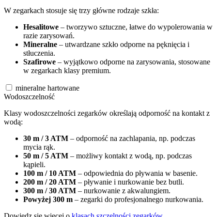
W zegarkach stosuje się trzy główne rodzaje szkła:
Hesalitowe
– tworzywo sztuczne, łatwe do wypolerowania w
razie zarysowań.
Mineralne
– utwardzane szkło odporne na pęknięcia i
stłuczenia.
Szafirowe
– wyjątkowo odporne na zarysowania, stosowane
w zegarkach klasy premium.
mineralne hartowane
Wodoszczelność
Klasy wodoszczelności zegarków określają odporność na kontakt z
wodą:
30 m / 3 ATM
– odporność na zachlapania, np. podczas
mycia rąk.
50 m / 5 ATM
– możliwy kontakt z wodą, np. podczas
kąpieli.
100 m / 10 ATM
– odpowiednia do pływania w basenie.
200 m / 20 ATM
– pływanie i nurkowanie bez butli.
300 m / 30 ATM
– nurkowanie z akwalungiem.
Powyżej 300 m
– zegarki do profesjonalnego nurkowania.
Dowiedz się więcej o
klasach szczelności zegarków
.