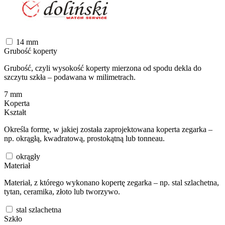
14
mm
Grubość koperty
Grubość, czyli wysokość koperty mierzona od spodu dekla do
szczytu szkła – podawana w milimetrach.
7
mm
Koperta
Kształt
Określa formę, w jakiej została zaprojektowana koperta zegarka –
np. okrągłą, kwadratową, prostokątną lub tonneau.
okrągły
Materiał
Materiał, z którego wykonano kopertę zegarka – np. stal szlachetna,
tytan, ceramika, złoto lub tworzywo.
stal szlachetna
Szkło