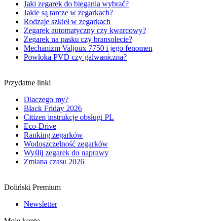
Jaki zegarek do biegania wybrać?
Jakie są tarcze w zegarkach?
Rodzaje szkieł w zegarkach
Zegarek automatyczny czy kwarcowy?
Zegarek na pasku czy bransolecie?
Mechanizm Valjoux 7750 i jego fenomen
Powłoka PVD czy galwaniczna?
Przydatne linki
Dlaczego my?
Black Friday 2026
Citizen instrukcje obsługi PL
Eco-Drive
Ranking zegarków
Wodoszczelność zegarków
Wyślij zegarek do naprawy
Zmiana czasu 2026
Doliński Premium
Newsletter
Moje konto