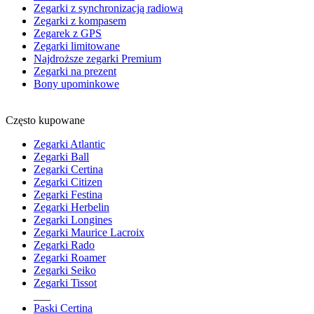
Zegarki z synchronizacją radiową
Zegarki z kompasem
Zegarek z GPS
Zegarki limitowane
Najdroższe zegarki Premium
Zegarki na prezent
Bony upominkowe
Często kupowane
Zegarki Atlantic
Zegarki Ball
Zegarki Certina
Zegarki Citizen
Zegarki Festina
Zegarki Herbelin
Zegarki Longines
Zegarki Maurice Lacroix
Zegarki Rado
Zegarki Roamer
Zegarki Seiko
Zegarki Tissot
___
Paski Certina