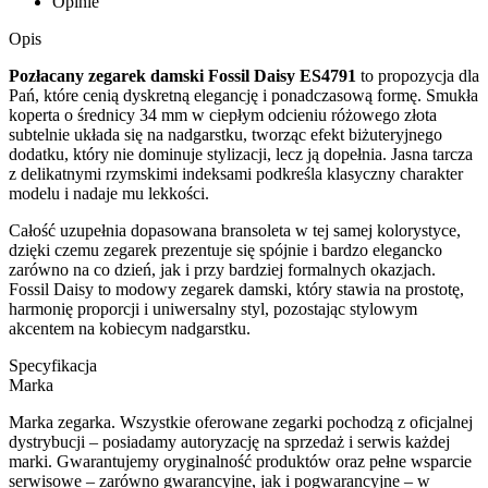
Opinie
Opis
Pozłacany zegarek damski Fossil Daisy ES4791
to propozycja dla
Pań, które cenią dyskretną elegancję i ponadczasową formę. Smukła
koperta o średnicy 34 mm w ciepłym odcieniu różowego złota
subtelnie układa się na nadgarstku, tworząc efekt biżuteryjnego
dodatku, który nie dominuje stylizacji, lecz ją dopełnia. Jasna tarcza
z delikatnymi rzymskimi indeksami podkreśla klasyczny charakter
modelu i nadaje mu lekkości.
Całość uzupełnia dopasowana bransoleta w tej samej kolorystyce,
dzięki czemu zegarek prezentuje się spójnie i bardzo elegancko
zarówno na co dzień, jak i przy bardziej formalnych okazjach.
Fossil Daisy to modowy zegarek damski, który stawia na prostotę,
harmonię proporcji i uniwersalny styl, pozostając stylowym
akcentem na kobiecym nadgarstku.
Specyfikacja
Marka
Marka zegarka. Wszystkie oferowane zegarki pochodzą z oficjalnej
dystrybucji – posiadamy autoryzację na sprzedaż i serwis każdej
marki. Gwarantujemy oryginalność produktów oraz pełne wsparcie
serwisowe – zarówno gwarancyjne, jak i pogwarancyjne – w