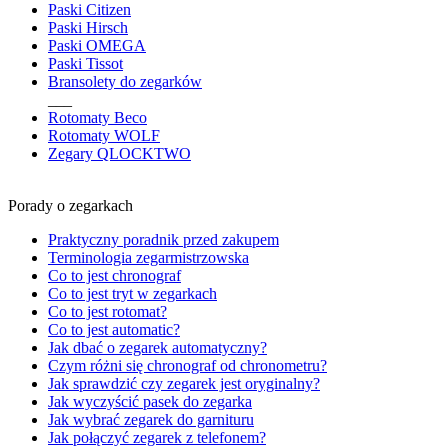
Paski Citizen
Paski Hirsch
Paski OMEGA
Paski Tissot
Bransolety do zegarków
___
Rotomaty Beco
Rotomaty WOLF
Zegary QLOCKTWO
Porady o zegarkach
Praktyczny poradnik przed zakupem
Terminologia zegarmistrzowska
Co to jest chronograf
Co to jest tryt w zegarkach
Co to jest rotomat?
Co to jest automatic?
Jak dbać o zegarek automatyczny?
Czym różni się chronograf od chronometru?
Jak sprawdzić czy zegarek jest oryginalny?
Jak wyczyścić pasek do zegarka
Jak wybrać zegarek do garnituru
Jak połączyć zegarek z telefonem?