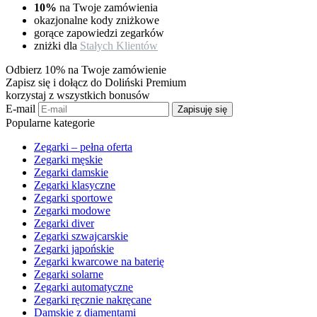
10%
na Twoje zamówienia
okazjonalne kody zniżkowe
gorące zapowiedzi zegarków
zniżki dla
Stałych Klientów
Odbierz 10% na Twoje zamówienie
Zapisz się i dołącz do Doliński Premium
korzystaj z wszystkich bonusów
E-mail
Zapisuję się
Popularne kategorie
Zegarki – pełna oferta
Zegarki męskie
Zegarki damskie
Zegarki klasyczne
Zegarki sportowe
Zegarki modowe
Zegarki diver
Zegarki szwajcarskie
Zegarki japońskie
Zegarki kwarcowe na baterię
Zegarki solarne
Zegarki automatyczne
Zegarki ręcznie nakręcane
Damskie z diamentami