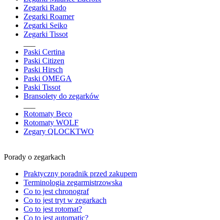
Zegarki Rado
Zegarki Roamer
Zegarki Seiko
Zegarki Tissot
___
Paski Certina
Paski Citizen
Paski Hirsch
Paski OMEGA
Paski Tissot
Bransolety do zegarków
___
Rotomaty Beco
Rotomaty WOLF
Zegary QLOCKTWO
Porady o zegarkach
Praktyczny poradnik przed zakupem
Terminologia zegarmistrzowska
Co to jest chronograf
Co to jest tryt w zegarkach
Co to jest rotomat?
Co to jest automatic?