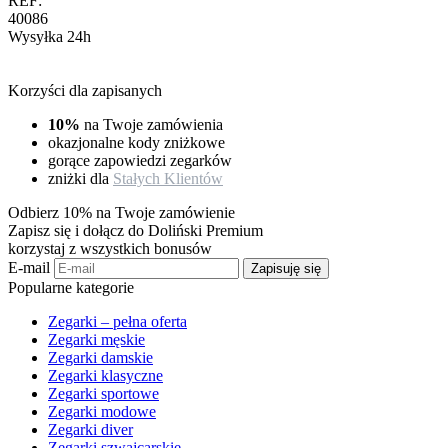
REF:
40086
Wysyłka 24h
Korzyści dla zapisanych
10%
na Twoje zamówienia
okazjonalne kody zniżkowe
gorące zapowiedzi zegarków
zniżki dla
Stałych Klientów
Odbierz 10% na Twoje zamówienie
Zapisz się i dołącz do Doliński Premium
korzystaj z wszystkich bonusów
E-mail
Zapisuję się
Popularne kategorie
Zegarki – pełna oferta
Zegarki męskie
Zegarki damskie
Zegarki klasyczne
Zegarki sportowe
Zegarki modowe
Zegarki diver
Zegarki szwajcarskie