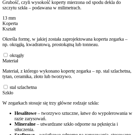
Grubość, czyli wysokość koperty mierzona od spodu dekla do
szczytu szkła – podawana w milimetrach.
13
mm
Koperta
Kształt
Określa formę, w jakiej została zaprojektowana koperta zegarka –
np. okrągłą, kwadratową, prostokątną lub tonneau.
okrągły
Materiał
Materiał, z którego wykonano kopertę zegarka – np. stal szlachetna,
tytan, ceramika, złoto lub tworzywo.
stal szlachetna
Szkło
W zegarkach stosuje się trzy główne rodzaje szkła:
Hesalitowe
– tworzywo sztuczne, łatwe do wypolerowania w
razie zarysowań.
Mineralne
– utwardzane szkło odporne na pęknięcia i
stłuczenia.
Szafirowe
– wyjątkowo odporne na zarysowania, stosowane