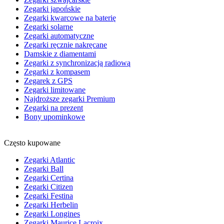
Zegarki japońskie
Zegarki kwarcowe na baterię
Zegarki solarne
Zegarki automatyczne
Zegarki ręcznie nakręcane
Damskie z diamentami
Zegarki z synchronizacją radiową
Zegarki z kompasem
Zegarek z GPS
Zegarki limitowane
Najdroższe zegarki Premium
Zegarki na prezent
Bony upominkowe
Często kupowane
Zegarki Atlantic
Zegarki Ball
Zegarki Certina
Zegarki Citizen
Zegarki Festina
Zegarki Herbelin
Zegarki Longines
Zegarki Maurice Lacroix