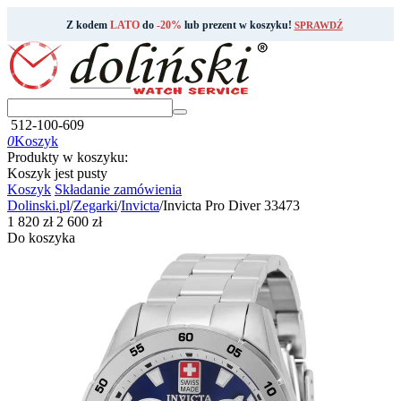
Z kodem
LATO
do
-20%
lub prezent w koszyku!
SPRAWDŹ
512-100-609
0
Koszyk
Produkty w koszyku:
Koszyk jest pusty
Koszyk
Składanie zamówienia
Dolinski.pl
/
Zegarki
/
Invicta
/
Invicta Pro Diver 33473
‍1 820‍
zł
‍2 600‍
zł
Do koszyka