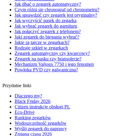
Jak dbać o zegarek automatyczny?
Czym różni się chronograf od chronometru?
Jak sprawdzić czy zegarek jest oryginalny?
Jak wyczyścić pasek do zegarka
Jak wybrać zegarek do garnituru
Jak połączyć zegarek z telefonem?
Jaki zegarek do biegania wybrać?
Jakie są tarcze w zegarkach?
Rodzaje szkieł w zegarkach
Zegarek automatyczny czy kwarcowy?
Zegarek na pasku czy bransolecie?
Mechanizm Valjoux 7750 i jego fenomen
Powłoka PVD czy galwaniczna?
Przydatne linki
Dlaczego my?
Black Friday 2026
Citizen instrukcje obsługi PL
Eco-Drive
Ranking zegarków
Wodoszczelność zegarków
Wyślij zegarek do naprawy
Zmiana czasu 2026