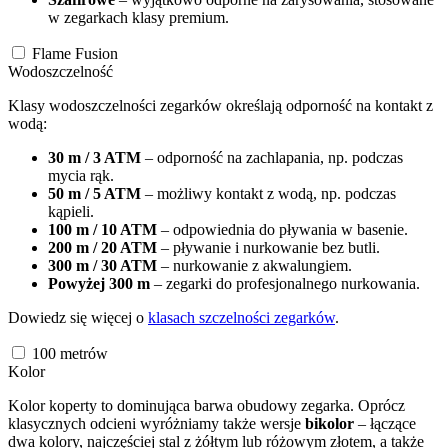
w zegarkach klasy premium.
Flame Fusion
Wodoszczelność
Klasy wodoszczelności zegarków określają odporność na kontakt z
wodą:
30 m / 3 ATM
– odporność na zachlapania, np. podczas
mycia rąk.
50 m / 5 ATM
– możliwy kontakt z wodą, np. podczas
kąpieli.
100 m / 10 ATM
– odpowiednia do pływania w basenie.
200 m / 20 ATM
– pływanie i nurkowanie bez butli.
300 m / 30 ATM
– nurkowanie z akwalungiem.
Powyżej 300 m
– zegarki do profesjonalnego nurkowania.
Dowiedz się więcej o
klasach szczelności zegarków
.
100
metrów
Kolor
Kolor koperty to dominująca barwa obudowy zegarka. Oprócz
klasycznych odcieni wyróżniamy także wersje
bikolor
– łączące
dwa kolory, najczęściej stal z żółtym lub różowym złotem, a także