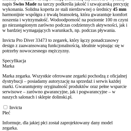
napis
Swiss Made
na tarczy podkreśla jakość i szwajcarską precyzję
wykonania. Solidna koperta ze stali nierdzewnej o średnicy
45 mm
harmonijnie współgra z trwałą bransoletą, która gwarantuje komfort
noszenia i wytrzymałość. Wodoodporność na poziomie 100 m czyni
go niezastąpionym zarówno podczas codziennych aktywności, jak i
w bardziej wymagających warunkach, np. podczas pływania.
Invicta Pro Diver 33473 to zegarek, który łączy ponadczasowy
design z zaawansowaną funkcjonalnością, idealnie wpisując się w
potrzeby nowoczesnego mężczyzny.
Specyfikacja
Marka
Marka zegarka. Wszystkie oferowane zegarki pochodzą z oficjalnej
dystrybucji – posiadamy autoryzację na sprzedaż i serwis każdej
marki. Gwarantujemy oryginalność produktów oraz pełne wsparcie
serwisowe – zarówno gwarancyjne, jak i pogwarancyjne – w
naszych salonach i sklepie dolinski.pl.
Invicta
Płeć
Informuje, dla jakiej płci został zaprojektowany dany model
zegarka.