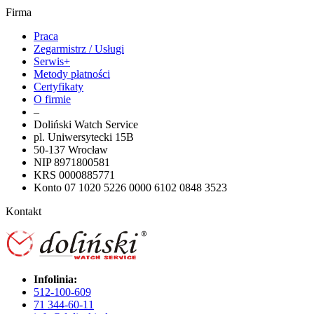
Firma
Praca
Zegarmistrz / Usługi
Serwis+
Metody płatności
Certyfikaty
O firmie
–
Doliński Watch Service
pl. Uniwersytecki 15B
50-137 Wrocław
NIP 8971800581
KRS 0000885771
Konto 07 1020 5226 0000 6102 0848 3523
Kontakt
Infolinia:
512-100-609
71 344-60-11