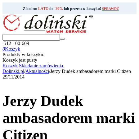
Z kodem
LATO
do
-20%
lub prezent w koszyku!
SPRAWDŹ
512-100-609
0
Koszyk
Produkty w koszyku:
Koszyk jest pusty
Koszyk
Składanie zamówienia
Dolinski.pl
/
Aktualności
/
Jerzy Dudek ambasadorem marki Citizen
29/11/2014
Jerzy Dudek
ambasadorem marki
Citizen