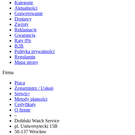
Kategorie
Aktualności
Grawerowanie
Dostawy
Zwroty
Reklamacje
Gwarancja
Raty 0%
B2B
Polityka prywatności
Regulamin
Mapa strony
Firma
Praca
Zegarmistrz / Usługi
Serwis+
Metody płatności
Certyfikaty
O firmie
–
Doliński Watch Service
pl. Uniwersytecki 15B
50-137 Wrocław