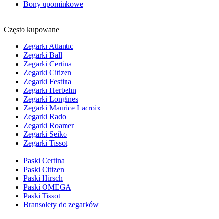
Bony upominkowe
Często kupowane
Zegarki Atlantic
Zegarki Ball
Zegarki Certina
Zegarki Citizen
Zegarki Festina
Zegarki Herbelin
Zegarki Longines
Zegarki Maurice Lacroix
Zegarki Rado
Zegarki Roamer
Zegarki Seiko
Zegarki Tissot
___
Paski Certina
Paski Citizen
Paski Hirsch
Paski OMEGA
Paski Tissot
Bransolety do zegarków
___