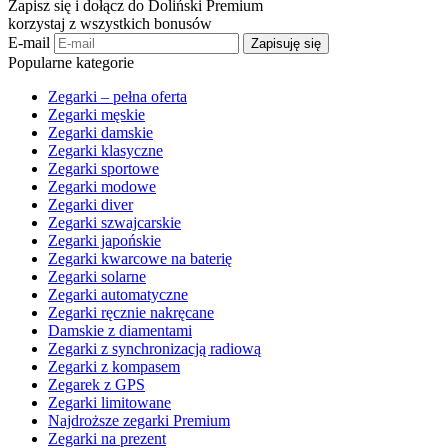
Zapisz się i dołącz do Doliński Premium
korzystaj z wszystkich bonusów
E-mail
Zapisuję się
Popularne kategorie
Zegarki – pełna oferta
Zegarki męskie
Zegarki damskie
Zegarki klasyczne
Zegarki sportowe
Zegarki modowe
Zegarki diver
Zegarki szwajcarskie
Zegarki japońskie
Zegarki kwarcowe na baterię
Zegarki solarne
Zegarki automatyczne
Zegarki ręcznie nakręcane
Damskie z diamentami
Zegarki z synchronizacją radiową
Zegarki z kompasem
Zegarek z GPS
Zegarki limitowane
Najdroższe zegarki Premium
Zegarki na prezent