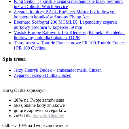
King Seiko - japońskie zegarki mechaniczne klasy premium
już w Doliński Watch Service
Zegarek lotniczy BALL Engineer Master II z kultowym
bohaterem komiksów Snoopy Flying Ace
Eberhard Scafograf 200 MCMLIX. Legendarny zegarek
nurkowy powraca w kopercie 39 mm
Vostok Europe Ratownik Tatr Klemens „Klimek” Bachleda -
limitowany hołd dla bohatera TOPR
Tissot rusza w Tour de France: nowe PR 100 Tour de France
i PR 100 Cycling
Spis treści
Jerzy Henryk Dudek – ambasador marki Citizen
Zegarek Jerzego Dudka Citizen
Korzyści dla zapisanych
10%
na Twoje zamówienia
okazjonalne kody zniżkowe
gorące zapowiedzi zegarków
zniżki dla
Stałych Klientów
Odbierz 10% na Twoje zamówienie