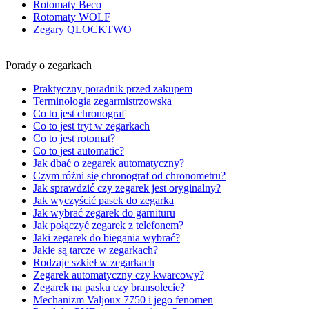
Rotomaty Beco
Rotomaty WOLF
Zegary QLOCKTWO
Porady o zegarkach
Praktyczny poradnik przed zakupem
Terminologia zegarmistrzowska
Co to jest chronograf
Co to jest tryt w zegarkach
Co to jest rotomat?
Co to jest automatic?
Jak dbać o zegarek automatyczny?
Czym różni się chronograf od chronometru?
Jak sprawdzić czy zegarek jest oryginalny?
Jak wyczyścić pasek do zegarka
Jak wybrać zegarek do garnituru
Jak połączyć zegarek z telefonem?
Jaki zegarek do biegania wybrać?
Jakie są tarcze w zegarkach?
Rodzaje szkieł w zegarkach
Zegarek automatyczny czy kwarcowy?
Zegarek na pasku czy bransolecie?
Mechanizm Valjoux 7750 i jego fenomen