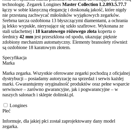
technologię. Zegarek Longines
Master Collection L2.893.5.77.7
łączy w sobie klasyczną elegancję i doskonałą jakość, które nigdy
nie przestaną zachwycać miłośników wyjątkowych zegarków.
Srebrna tarcza ozdobiona 13 błyszczącymi diamentami, a ochrania
ją lekko wypukłe, nierysujące się szkło szafirowe. Wykonana ze
stali szlachetnej i
18 karatowego różowego złota
koperta o
średnicy
42 mm
jest przeszklona od spodu, ukazując pięknie
zdobiony mechanizm automatyczny. Elementy bransolety również
są ozdobione 18 karatowym złotem.
Specyfikacja
Marka
Marka zegarka. Wszystkie oferowane zegarki pochodzą z oficjalnej
dystrybucji – posiadamy autoryzację na sprzedaż i serwis każdej
marki. Gwarantujemy oryginalność produktów oraz pełne wsparcie
serwisowe – zarówno gwarancyjne, jak i pogwarancyjne – w
naszych salonach i sklepie dolinski.pl.
Longines
Płeć
Informuje, dla jakiej płci został zaprojektowany dany model
zegarka.