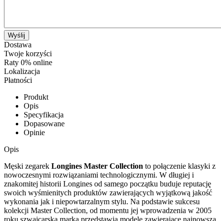
Wyślij
Dostawa
Twoje korzyści
Raty 0% online
Lokalizacja
Płatności
Produkt
Opis
Specyfikacja
Dopasowane
Opinie
Opis
Męski zegarek
Longines Master Collection
to połączenie klasyki z
nowoczesnymi rozwiązaniami technologicznymi. W długiej i
znakomitej historii Longines od samego początku buduje reputację
swoich wyśmienitych produktów zawierających wyjątkową jakość
wykonania jak i niepowtarzalnym stylu. Na podstawie sukcesu
kolekcji Master Collection, od momentu jej wprowadzenia w 2005
roku szwajcarska marka przedstawia modele zawierające najnowszą