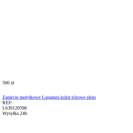
‍500‍
zł
Zapięcie motylkowe Longines kolor różowe złoto
REF:
L639120598
Wysyłka 24h