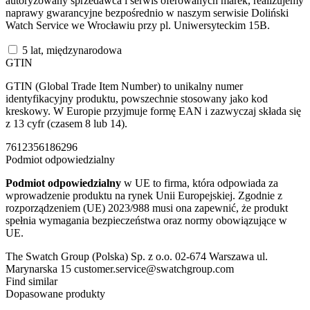
autoryzowany sprzedawca i serwis oferowanych marek, realizujemy
naprawy gwarancyjne bezpośrednio w naszym serwisie Doliński
Watch Service we Wrocławiu przy pl. Uniwersyteckim 15B.
5 lat, międzynarodowa
GTIN
GTIN (Global Trade Item Number) to unikalny numer
identyfikacyjny produktu, powszechnie stosowany jako kod
kreskowy. W Europie przyjmuje formę EAN i zazwyczaj składa się
z 13 cyfr (czasem 8 lub 14).
7612356186296
Podmiot odpowiedzialny
Podmiot odpowiedzialny
w UE to firma, która odpowiada za
wprowadzenie produktu na rynek Unii Europejskiej. Zgodnie z
rozporządzeniem (UE) 2023/988 musi ona zapewnić, że produkt
spełnia wymagania bezpieczeństwa oraz normy obowiązujące w
UE.
The Swatch Group (Polska) Sp. z o.o. 02-674 Warszawa ul.
Marynarska 15 customer.service@swatchgroup.com
Find similar
Dopasowane produkty