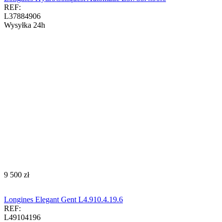
REF:
L37884906
Wysyłka 24h
‍9 500‍
zł
Longines Elegant Gent L4.910.4.19.6
REF:
L49104196