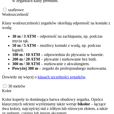
w zegarkach klasy premium.
szafirowe
Wodoszczelność
Klasy wodoszczelności zegarków określają odporność na kontakt z
wodą:
30 m / 3 ATM
– odporność na zachlapania, np. podczas
mycia rąk.
50 m / 5 ATM
– możliwy kontakt z wodą, np. podczas
kąpieli.
100 m / 10 ATM
– odpowiednia do pływania w basenie.
200 m / 20 ATM
– pływanie i nurkowanie bez butli.
300 m / 30 ATM
– nurkowanie z akwalungiem.
Powyżej 300 m
– zegarki do profesjonalnego nurkowania.
Dowiedz się więcej o
klasach szczelności zegarków
.
30
metrów
Kolor
Kolor koperty to dominująca barwa obudowy zegarka. Oprócz
klasycznych odcieni wyróżniamy także wersje
bikolor
– łączące
dwa kolory, najczęściej stal z żółtym lub różowym złotem, a także
ze srebrem, czernią lub innym akcentem.