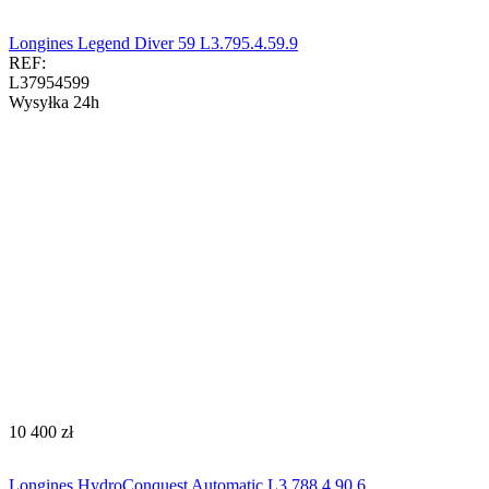
Longines Legend Diver 59 L3.795.4.59.9
REF:
L37954599
Wysyłka 24h
‍10 400‍
zł
Longines HydroConquest Automatic L3.788.4.90.6