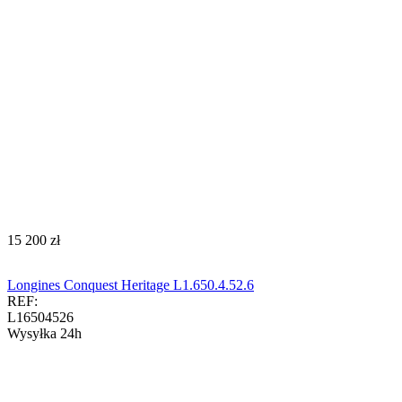
‍15 200‍
zł
Longines Conquest Heritage L1.650.4.52.6
REF:
L16504526
Wysyłka 24h