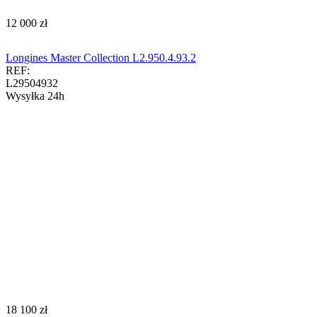
‍12 000‍
zł
Longines Master Collection L2.950.4.93.2
REF:
L29504932
Wysyłka 24h
‍18 100‍
zł