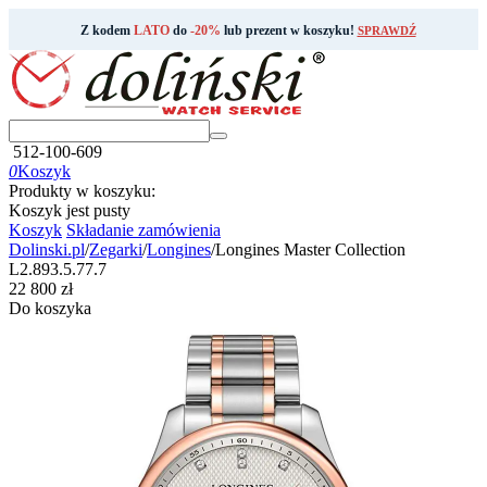
Z kodem
LATO
do
-20%
lub prezent w koszyku!
SPRAWDŹ
512-100-609
0
Koszyk
Produkty w koszyku:
Koszyk jest pusty
Koszyk
Składanie zamówienia
Dolinski.pl
/
Zegarki
/
Longines
/
Longines Master Collection
L2.893.5.77.7
‍22 800‍
zł
Do koszyka