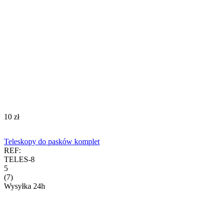
‍10‍
zł
Teleskopy do pasków komplet
REF:
TELES-8
5
(7)
Wysyłka 24h