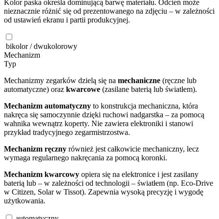
Kolor paska określa dominującą barwę materiału. Odcień może
nieznacznie różnić się od prezentowanego na zdjęciu – w zależności
od ustawień ekranu i partii produkcyjnej.
bikolor / dwukolorowy
Mechanizm
Typ
Mechanizmy zegarków dzielą się na
mechaniczne
(ręczne lub
automatyczne) oraz
kwarcowe
(zasilane baterią lub światłem).
Mechanizm automatyczny
to konstrukcja mechaniczna, która
nakręca się samoczynnie dzięki ruchowi nadgarstka – za pomocą
wahnika wewnątrz koperty. Nie zawiera elektroniki i stanowi
przykład tradycyjnego zegarmistrzostwa.
Mechanizm ręczny
również jest całkowicie mechaniczny, lecz
wymaga regularnego nakręcania za pomocą koronki.
Mechanizm kwarcowy
opiera się na elektronice i jest zasilany
baterią lub – w zależności od technologii – światłem (np. Eco-Drive
w Citizen, Solar w Tissot). Zapewnia wysoką precyzję i wygodę
użytkowania.
automatyczny