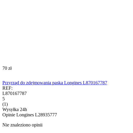
‍70‍
zł
Przyrząd do zdejmowania paska Longines L870167787
REF:
L870167787
5
(1)
Wysyłka 24h
Opinie
Longines L28935777
Nie znaleziono opinii