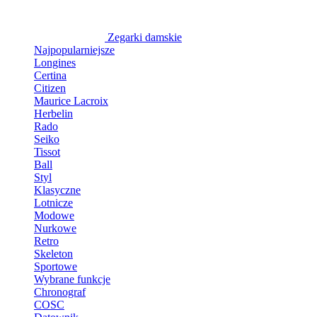
Zegarki damskie
Najpopularniejsze
Longines
Certina
Citizen
Maurice Lacroix
Herbelin
Rado
Seiko
Tissot
Ball
Styl
Klasyczne
Lotnicze
Modowe
Nurkowe
Retro
Skeleton
Sportowe
Wybrane funkcje
Chronograf
COSC