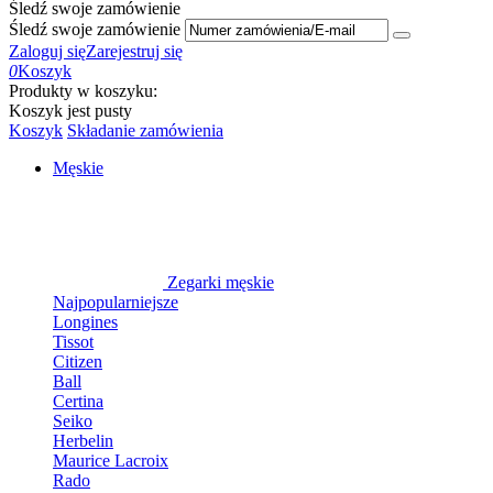
Śledź swoje zamówienie
Śledź swoje zamówienie
Zaloguj się
Zarejestruj się
0
Koszyk
Produkty w koszyku:
Koszyk jest pusty
Koszyk
Składanie zamówienia
Męskie
Zegarki męskie
Najpopularniejsze
Longines
Tissot
Citizen
Ball
Certina
Seiko
Herbelin
Maurice Lacroix
Rado