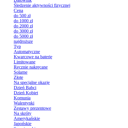
Datownik
Śledzenie aktywności fizycznej
Cena
do 500 zł
do 1000 zł
do 2000 zł
do 3000 zł
do 5000 zł
najdroższe
Typ
Automatyczne
Kwarcowe na baterię
Limitowane
Ręcznie nakręcane
Solarne
Złote
Na specjalne okazje
Dzień Babci
Dzień Kobiet
Komunia
Walentynki
Zestawy prezentowe
Na skróty
Amerykańskie
Japońskie