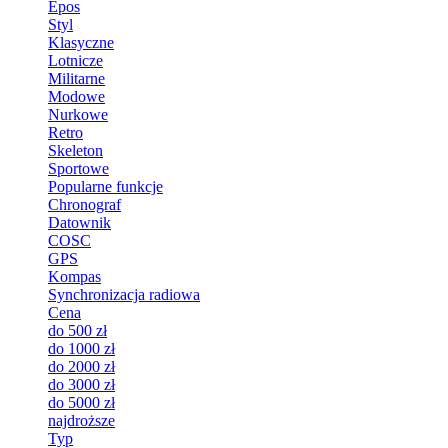
Epos
Styl
Klasyczne
Lotnicze
Militarne
Modowe
Nurkowe
Retro
Skeleton
Sportowe
Popularne funkcje
Chronograf
Datownik
COSC
GPS
Kompas
Synchronizacja radiowa
Cena
do 500 zł
do 1000 zł
do 2000 zł
do 3000 zł
do 5000 zł
najdroższe
Typ