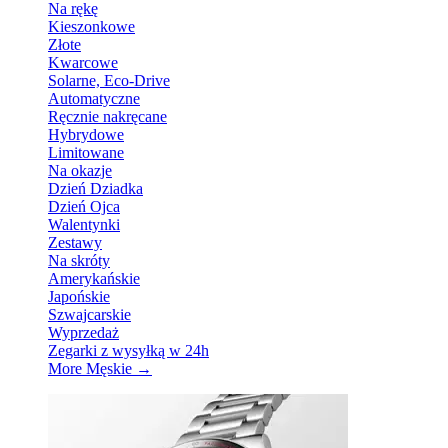
Na rękę
Kieszonkowe
Złote
Kwarcowe
Solarne, Eco-Drive
Automatyczne
Ręcznie nakręcane
Hybrydowe
Limitowane
Na okazje
Dzień Dziadka
Dzień Ojca
Walentynki
Zestawy
Na skróty
Amerykańskie
Japońskie
Szwajcarskie
Wyprzedaż
Zegarki z wysyłką w 24h
More Męskie
→