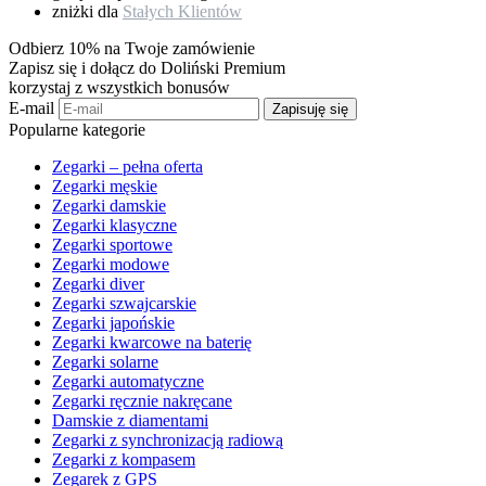
zniżki dla
Stałych Klientów
Odbierz 10% na Twoje zamówienie
Zapisz się i dołącz do Doliński Premium
korzystaj z wszystkich bonusów
E-mail
Zapisuję się
Popularne kategorie
Zegarki – pełna oferta
Zegarki męskie
Zegarki damskie
Zegarki klasyczne
Zegarki sportowe
Zegarki modowe
Zegarki diver
Zegarki szwajcarskie
Zegarki japońskie
Zegarki kwarcowe na baterię
Zegarki solarne
Zegarki automatyczne
Zegarki ręcznie nakręcane
Damskie z diamentami
Zegarki z synchronizacją radiową
Zegarki z kompasem
Zegarek z GPS