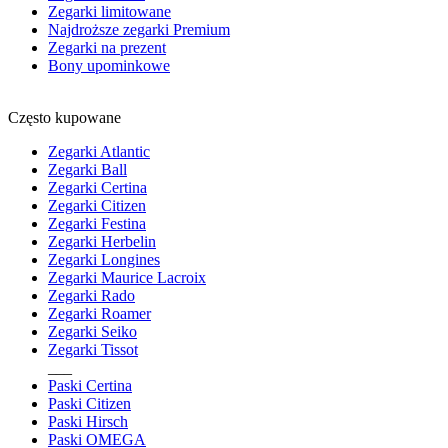
Zegarki limitowane
Najdroższe zegarki Premium
Zegarki na prezent
Bony upominkowe
Często kupowane
Zegarki Atlantic
Zegarki Ball
Zegarki Certina
Zegarki Citizen
Zegarki Festina
Zegarki Herbelin
Zegarki Longines
Zegarki Maurice Lacroix
Zegarki Rado
Zegarki Roamer
Zegarki Seiko
Zegarki Tissot
___
Paski Certina
Paski Citizen
Paski Hirsch
Paski OMEGA