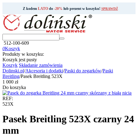
Z kodem
LATO
do
-20%
lub prezent w koszyku!
SPRAWDŹ
512-100-609
0
Koszyk
Produkty w koszyku:
Koszyk jest pusty
Koszyk
Składanie zamówienia
Dolinski.pl
/
Akcesoria i dodatki
/
Paski do zegarków
/
Paski
Breitling
/
Pasek Breitling 523X
‍1 000‍
zł
Do koszyka
REF:
523X
Pasek Breitling 523X czarny 24
mm