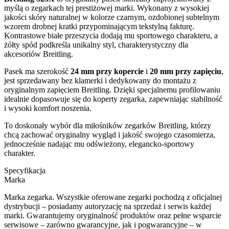
myślą o zegarkach tej prestiżowej marki. Wykonany z wysokiej
jakości skóry naturalnej w kolorze czarnym, ozdobionej subtelnym
wzorem drobnej kratki przypominającym tekstylną fakturę.
Kontrastowe białe przeszycia dodają mu sportowego charakteru, a
żółty spód podkreśla unikalny styl, charakterystyczny dla
akcesoriów Breitling.
Pasek ma szerokość
24 mm przy kopercie
i
20 mm przy zapięciu
,
jest sprzedawany bez klamerki i dedykowany do montażu z
oryginalnym zapięciem Breitling. Dzięki specjalnemu profilowaniu
idealnie dopasowuje się do koperty zegarka, zapewniając stabilność
i wysoki komfort noszenia.
To doskonały wybór dla miłośników zegarków Breitling, którzy
chcą zachować oryginalny wygląd i jakość swojego czasomierza,
jednocześnie nadając mu odświeżony, elegancko-sportowy
charakter.
Specyfikacja
Marka
Marka zegarka. Wszystkie oferowane zegarki pochodzą z oficjalnej
dystrybucji – posiadamy autoryzację na sprzedaż i serwis każdej
marki. Gwarantujemy oryginalność produktów oraz pełne wsparcie
serwisowe – zarówno gwarancyjne, jak i pogwarancyjne – w