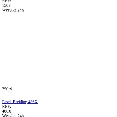
REF:
150S
Wysyłka 24h
‍750‍
zł
Pasek Breitling 486X
REF:
486X
Wysyłka 24h