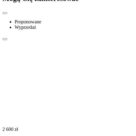
Proponowane
Wyprzedaż
‍2 600‍
zł