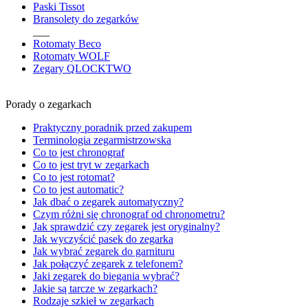
Paski Tissot
Bransolety do zegarków
___
Rotomaty Beco
Rotomaty WOLF
Zegary QLOCKTWO
Porady o zegarkach
Praktyczny poradnik przed zakupem
Terminologia zegarmistrzowska
Co to jest chronograf
Co to jest tryt w zegarkach
Co to jest rotomat?
Co to jest automatic?
Jak dbać o zegarek automatyczny?
Czym różni się chronograf od chronometru?
Jak sprawdzić czy zegarek jest oryginalny?
Jak wyczyścić pasek do zegarka
Jak wybrać zegarek do garnituru
Jak połączyć zegarek z telefonem?
Jaki zegarek do biegania wybrać?
Jakie są tarcze w zegarkach?
Rodzaje szkieł w zegarkach