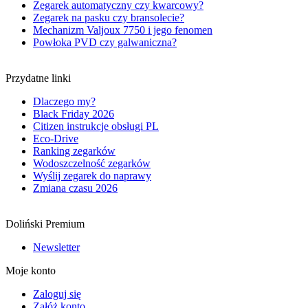
Zegarek automatyczny czy kwarcowy?
Zegarek na pasku czy bransolecie?
Mechanizm Valjoux 7750 i jego fenomen
Powłoka PVD czy galwaniczna?
Przydatne linki
Dlaczego my?
Black Friday 2026
Citizen instrukcje obsługi PL
Eco-Drive
Ranking zegarków
Wodoszczelność zegarków
Wyślij zegarek do naprawy
Zmiana czasu 2026
Doliński Premium
Newsletter
Moje konto
Zaloguj się
Załóż konto