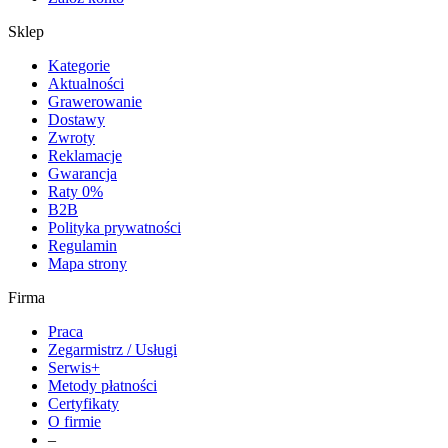
Sklep
Kategorie
Aktualności
Grawerowanie
Dostawy
Zwroty
Reklamacje
Gwarancja
Raty 0%
B2B
Polityka prywatności
Regulamin
Mapa strony
Firma
Praca
Zegarmistrz / Usługi
Serwis+
Metody płatności
Certyfikaty
O firmie
–