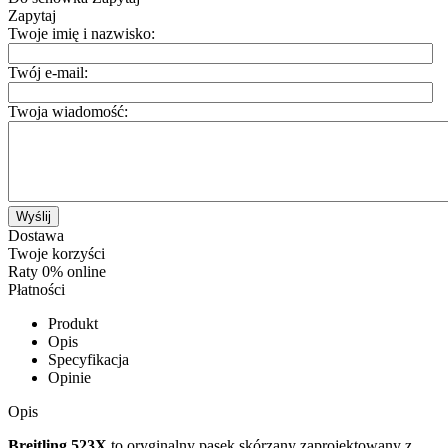
Zapytaj
Twoje imię i nazwisko:
Twój e-mail:
Twoja wiadomość:
Wyślij
Dostawa
Twoje korzyści
Raty 0% online
Płatności
Produkt
Opis
Specyfikacja
Opinie
Opis
Breitling 523X
to oryginalny pasek skórzany zaprojektowany z