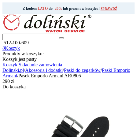
Z kodem
LATO
do
-20%
lub prezent w koszyku!
SPRAWDŹ
512-100-609
0
Koszyk
Produkty w koszyku:
Koszyk jest pusty
Koszyk
Składanie zamówienia
Dolinski.pl
/
Akcesoria i dodatki
/
Paski do zegarków
/
Paski Emporio
Armani
/
Pasek Emporio Armani AR0805
‍290‍
zł
Do koszyka