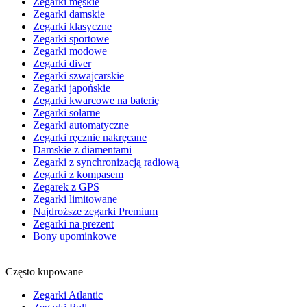
Zegarki męskie
Zegarki damskie
Zegarki klasyczne
Zegarki sportowe
Zegarki modowe
Zegarki diver
Zegarki szwajcarskie
Zegarki japońskie
Zegarki kwarcowe na baterię
Zegarki solarne
Zegarki automatyczne
Zegarki ręcznie nakręcane
Damskie z diamentami
Zegarki z synchronizacją radiową
Zegarki z kompasem
Zegarek z GPS
Zegarki limitowane
Najdroższe zegarki Premium
Zegarki na prezent
Bony upominkowe
Często kupowane
Zegarki Atlantic