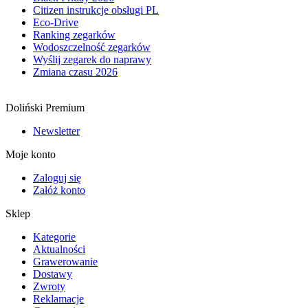
Citizen instrukcje obsługi PL
Eco-Drive
Ranking zegarków
Wodoszczelność zegarków
Wyślij zegarek do naprawy
Zmiana czasu 2026
Doliński Premium
Newsletter
Moje konto
Zaloguj się
Załóż konto
Sklep
Kategorie
Aktualności
Grawerowanie
Dostawy
Zwroty
Reklamacje