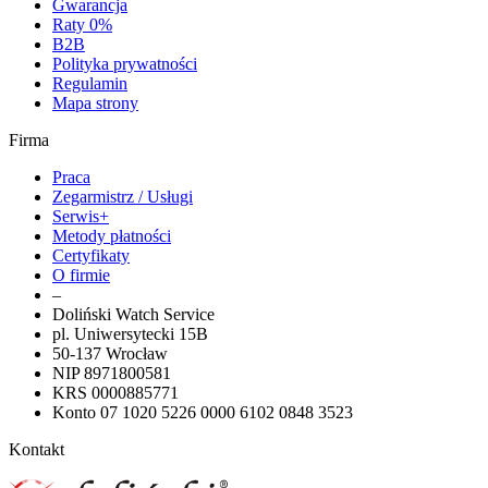
Gwarancja
Raty 0%
B2B
Polityka prywatności
Regulamin
Mapa strony
Firma
Praca
Zegarmistrz / Usługi
Serwis+
Metody płatności
Certyfikaty
O firmie
–
Doliński Watch Service
pl. Uniwersytecki 15B
50-137 Wrocław
NIP 8971800581
KRS 0000885771
Konto 07 1020 5226 0000 6102 0848 3523
Kontakt