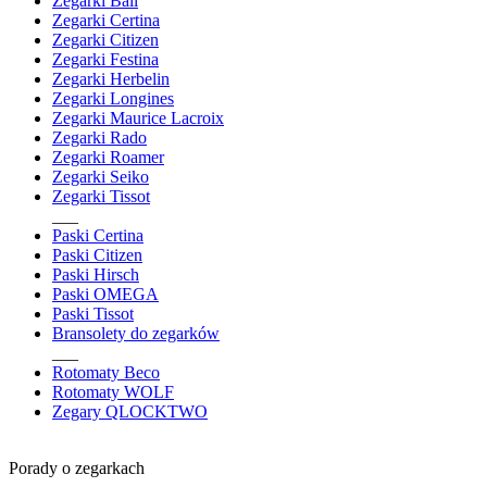
Zegarki Ball
Zegarki Certina
Zegarki Citizen
Zegarki Festina
Zegarki Herbelin
Zegarki Longines
Zegarki Maurice Lacroix
Zegarki Rado
Zegarki Roamer
Zegarki Seiko
Zegarki Tissot
___
Paski Certina
Paski Citizen
Paski Hirsch
Paski OMEGA
Paski Tissot
Bransolety do zegarków
___
Rotomaty Beco
Rotomaty WOLF
Zegary QLOCKTWO
Porady o zegarkach