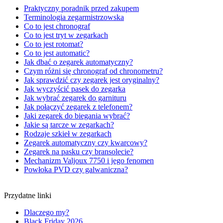
Praktyczny poradnik przed zakupem
Terminologia zegarmistrzowska
Co to jest chronograf
Co to jest tryt w zegarkach
Co to jest rotomat?
Co to jest automatic?
Jak dbać o zegarek automatyczny?
Czym różni się chronograf od chronometru?
Jak sprawdzić czy zegarek jest oryginalny?
Jak wyczyścić pasek do zegarka
Jak wybrać zegarek do garnituru
Jak połączyć zegarek z telefonem?
Jaki zegarek do biegania wybrać?
Jakie są tarcze w zegarkach?
Rodzaje szkieł w zegarkach
Zegarek automatyczny czy kwarcowy?
Zegarek na pasku czy bransolecie?
Mechanizm Valjoux 7750 i jego fenomen
Powłoka PVD czy galwaniczna?
Przydatne linki
Dlaczego my?
Black Friday 2026