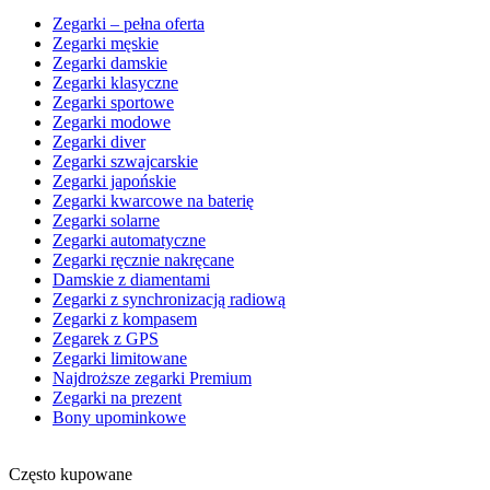
Zegarki – pełna oferta
Zegarki męskie
Zegarki damskie
Zegarki klasyczne
Zegarki sportowe
Zegarki modowe
Zegarki diver
Zegarki szwajcarskie
Zegarki japońskie
Zegarki kwarcowe na baterię
Zegarki solarne
Zegarki automatyczne
Zegarki ręcznie nakręcane
Damskie z diamentami
Zegarki z synchronizacją radiową
Zegarki z kompasem
Zegarek z GPS
Zegarki limitowane
Najdroższe zegarki Premium
Zegarki na prezent
Bony upominkowe
Często kupowane