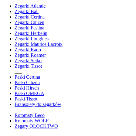
Zegarki Atlantic
Zegarki Ball
Zegarki Certina
Zegarki Citizen
Zegarki Festina
Zegarki Herbelin
Zegarki Longines
Zegarki Maurice Lacroix
Zegarki Rado
Zegarki Roamer
Zegarki Seiko
Zegarki Tissot
___
Paski Certina
Paski Citizen
Paski Hirsch
Paski OMEGA
Paski Tissot
Bransolety do zegarków
___
Rotomaty Beco
Rotomaty WOLF
Zegary QLOCKTWO