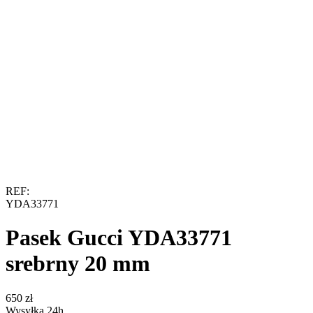
REF:
YDA33771
Pasek Gucci YDA33771
srebrny 20 mm
‍650‍
zł
Wysyłka 24h