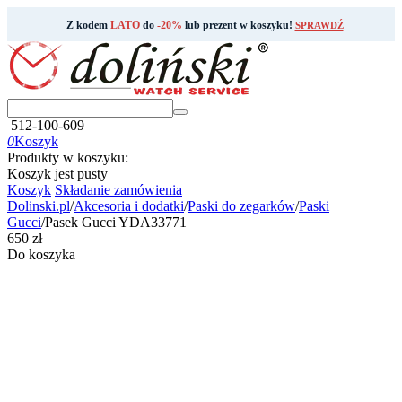
Z kodem
LATO
do
-20%
lub prezent w koszyku!
SPRAWDŹ
512-100-609
0
Koszyk
Produkty w koszyku:
Koszyk jest pusty
Koszyk
Składanie zamówienia
Dolinski.pl
/
Akcesoria i dodatki
/
Paski do zegarków
/
Paski
Gucci
/
Pasek Gucci YDA33771
‍650‍
zł
Do koszyka