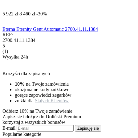
‍5 922‍
zł
‍8 460‍
zł
-30%
Eterna Eternity Gent Automatic 2700.41.11.1384
REF:
2700.41.11.1384
5
(1)
Wysyłka 24h
Korzyści dla zapisanych
10%
na Twoje zamówienia
okazjonalne kody zniżkowe
gorące zapowiedzi zegarków
zniżki dla
Stałych Klientów
Odbierz 10% na Twoje zamówienie
Zapisz się i dołącz do Doliński Premium
korzystaj z wszystkich bonusów
E-mail
Zapisuję się
Popularne kategorie