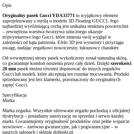
Opis
Oryginalny pasek Gucci YDA33771
to wyjątkowy element
zaprojektowany z myślą o modelu 3D Floating GUCCI. Jego
najbardziej wyróżniającą cechą jest unikalna struktura powierzchni
– zewnętrzna warstwa tworzywa sztucznego ukazuje
trójwymiarowe logo Gucci, które zmienia swój wygląd w
zależności od kąta patrzenia. Efekt 3D jest wyrazisty i przyciąga
uwagę, nadając zegarkowi nowoczesny, luksusowy charakter.
Od wewnętrznej strony pasek wykończony został naturalną skórą,
co gwarantuje komfort noszenia przez cały dzień. Dzięki
szerokości
20 mm
pasek można również dopasować do innych zegarków
Gucci lub modeli, które akceptują ten rozmiar mocowania. Produkt
sprzedawany jest bez klamerki, przeznaczony do oryginalnych
zapięć Gucci.
Specyfikacja
Marka
Marka zegarka. Wszystkie oferowane zegarki pochodzą z oficjalnej
dystrybucji – posiadamy autoryzację na sprzedaż i serwis każdej
marki. Gwarantujemy oryginalność produktów oraz pełne wsparcie
serwisowe – zarówno gwarancyjne, jak i pogwarancyjne – w
naszych salonach i sklepie dolinski.pl.