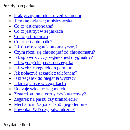
Porady o zegarkach
Praktyczny poradnik przed zakupem
Terminologia zegarmistrzowska
Co to jest chronograf
Co to jest tryt w zegarkach
Co to jest rotomat?
Co to jest automatic?
Jak dbać o zegarek automatyczny?
Czym różni się chronograf od chronometru?
Jak sprawdzić czy zegarek jest oryginalny?
Jak wyczyścić pasek do zegarka
Jak wybrać zegarek do garnituru
Jak połączyć zegarek z telefonem?
Jaki zegarek do biegania wybrać?
Jakie są tarcze w zegarkach?
Rodzaje szkieł w zegarkach
Zegarek automatyczny czy kwarcowy?
Zegarek na pasku czy bransolecie?
Mechanizm Valjoux 7750 i jego fenomen
Powłoka PVD czy galwaniczna?
Przydatne linki