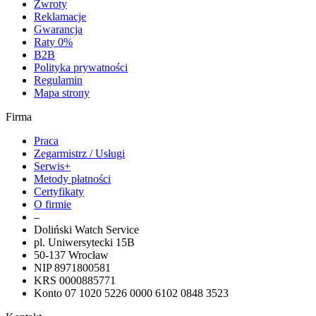
Zwroty
Reklamacje
Gwarancja
Raty 0%
B2B
Polityka prywatności
Regulamin
Mapa strony
Firma
Praca
Zegarmistrz / Usługi
Serwis+
Metody płatności
Certyfikaty
O firmie
–
Doliński Watch Service
pl. Uniwersytecki 15B
50-137 Wrocław
NIP 8971800581
KRS 0000885771
Konto 07 1020 5226 0000 6102 0848 3523