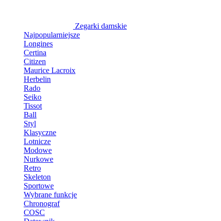
Zegarki damskie
Najpopularniejsze
Longines
Certina
Citizen
Maurice Lacroix
Herbelin
Rado
Seiko
Tissot
Ball
Styl
Klasyczne
Lotnicze
Modowe
Nurkowe
Retro
Skeleton
Sportowe
Wybrane funkcje
Chronograf
COSC