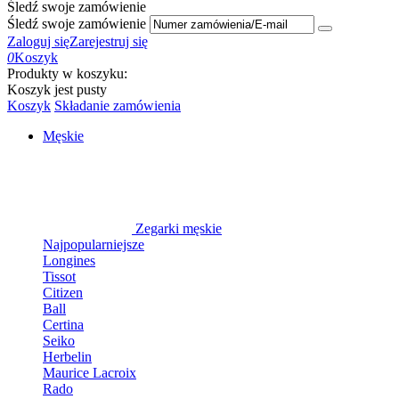
Śledź swoje zamówienie
Śledź swoje zamówienie
Zaloguj się
Zarejestruj się
0
Koszyk
Produkty w koszyku:
Koszyk jest pusty
Koszyk
Składanie zamówienia
Męskie
Zegarki męskie
Najpopularniejsze
Longines
Tissot
Citizen
Ball
Certina
Seiko
Herbelin
Maurice Lacroix
Rado