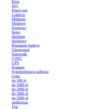
Epos
Styl
Klasyczne
Lotnicze
Militarne
Modowe
Nurkowe
Retro
Skeleton
Sportowe
Popularne funkcje
Chronograf
Datownik
COSC
GPS
Kompas
Synchronizacja radiowa
Cena
do 500 zł
do 1000 zł
do 2000 zł
do 3000 zł
do 5000 zł
najdroższe
Typ