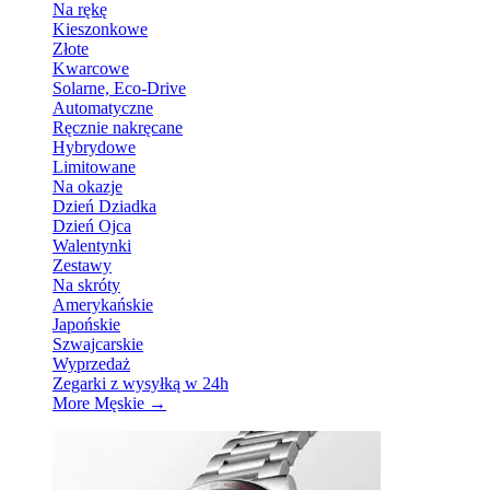
Na rękę
Kieszonkowe
Złote
Kwarcowe
Solarne, Eco-Drive
Automatyczne
Ręcznie nakręcane
Hybrydowe
Limitowane
Na okazje
Dzień Dziadka
Dzień Ojca
Walentynki
Zestawy
Na skróty
Amerykańskie
Japońskie
Szwajcarskie
Wyprzedaż
Zegarki z wysyłką w 24h
More Męskie
→