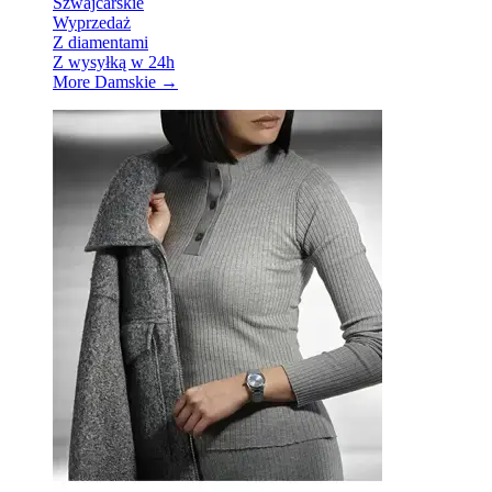
Szwajcarskie
Wyprzedaż
Z diamentami
Z wysyłką w 24h
More Damskie
→