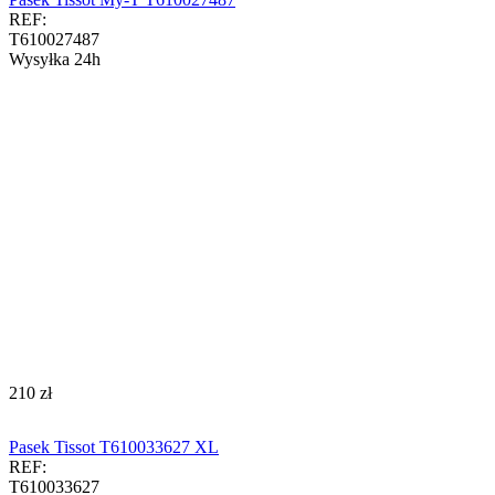
REF:
T610027487
Wysyłka 24h
‍210‍
zł
Pasek Tissot T610033627 XL
REF:
T610033627