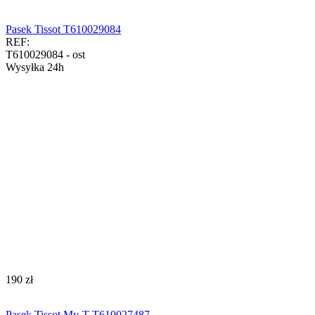
Pasek Tissot T610029084
REF:
T610029084 - ost
Wysyłka 24h
‍190‍
zł
Pasek Tissot My-T T610027487