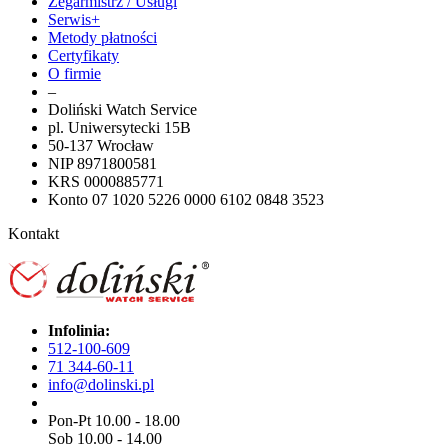
Zegarmistrz / Usługi
Serwis+
Metody płatności
Certyfikaty
O firmie
–
Doliński Watch Service
pl. Uniwersytecki 15B
50-137 Wrocław
NIP 8971800581
KRS 0000885771
Konto 07 1020 5226 0000 6102 0848 3523
Kontakt
Infolinia:
512-100-609
71 344-60-11
info@dolinski.pl
Pon-Pt 10.00 - 18.00
Sob 10.00 - 14.00