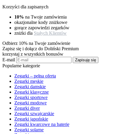
Korzyści dla zapisanych
10%
na Twoje zamówienia
okazjonalne kody zniżkowe
gorące zapowiedzi zegarków
zniżki dla
Stałych Klientów
Odbierz 10% na Twoje zamówienie
Zapisz się i dołącz do Doliński Premium
korzystaj z wszystkich bonusów
E-mail
Zapisuję się
Popularne kategorie
Zegarki – pełna oferta
Zegarki męskie
Zegarki damskie
Zegarki klasyczne
Zegarki sportowe
Zegarki modowe
Zegarki diver
Zegarki szwajcarskie
Zegarki japońskie
Zegarki kwarcowe na baterię
Zegarki solarne