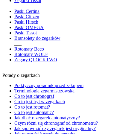
Zegarki Tissot
___
Paski Certina
Paski Citizen
Paski Hirsch
Paski OMEGA
Paski Tissot
Bransolety do zegarków
___
Rotomaty Beco
Rotomaty WOLF
Zegary QLOCKTWO
Porady o zegarkach
Praktyczny poradnik przed zakupem
Terminologia zegarmistrzowska
Co to jest chronograf
Co to jest tryt w zegarkach
Co to jest rotomat?
Co to jest automatic?
Jak dbać o zegarek automatyczny?
Czym różni się chronograf od chronometru?
Jak sprawdzić czy zegarek jest oryginalny?
Jak wyczyścić pasek do zegarka