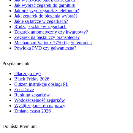
Jak wybrać zegarek do garnituru
Jak połączyć zegarek z telefonem?
Jaki zegarek do biegania wybrać?
Jakie są tarcze w zegarkach?
Rodzaje szkieł w zegarkach
Zegarek automatyczny czy kwarcowy?
Zegarek na pasku czy bransolecie?
Mechanizm Valjoux 7750 i jego fenomen
Powłoka PVD czy galwaniczna?
Przydatne linki
Dlaczego my?
Black Friday 2026
Citizen instrukcje obsługi PL
Eco-Drive
Ranking zegarków
Wodoszczelność zegarków
Wyślij zegarek do naprawy
Zmiana czasu 2026
Doliński Premium