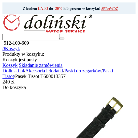
Z kodem
LATO
do
-20%
lub prezent w koszyku!
SPRAWDŹ
512-100-609
0
Koszyk
Produkty w koszyku:
Koszyk jest pusty
Koszyk
Składanie zamówienia
Dolinski.pl
/
Akcesoria i dodatki
/
Paski do zegarków
/
Paski
Tissot
/
Pasek Tissot T600013357
‍240‍
zł
Do koszyka