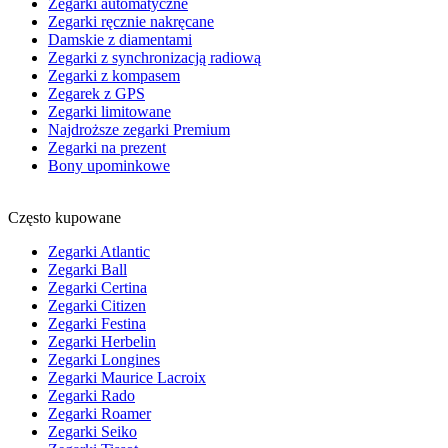
Zegarki automatyczne
Zegarki ręcznie nakręcane
Damskie z diamentami
Zegarki z synchronizacją radiową
Zegarki z kompasem
Zegarek z GPS
Zegarki limitowane
Najdroższe zegarki Premium
Zegarki na prezent
Bony upominkowe
Często kupowane
Zegarki Atlantic
Zegarki Ball
Zegarki Certina
Zegarki Citizen
Zegarki Festina
Zegarki Herbelin
Zegarki Longines
Zegarki Maurice Lacroix
Zegarki Rado
Zegarki Roamer
Zegarki Seiko