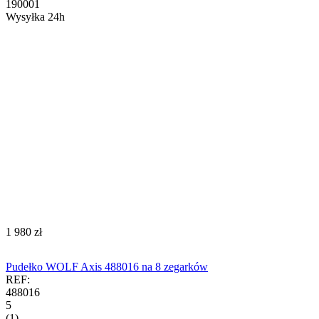
190001
Wysyłka 24h
‍1 980‍
zł
Pudełko WOLF Axis 488016 na 8 zegarków
REF:
488016
5
(1)