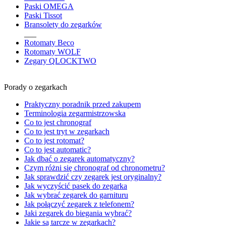
Paski OMEGA
Paski Tissot
Bransolety do zegarków
___
Rotomaty Beco
Rotomaty WOLF
Zegary QLOCKTWO
Porady o zegarkach
Praktyczny poradnik przed zakupem
Terminologia zegarmistrzowska
Co to jest chronograf
Co to jest tryt w zegarkach
Co to jest rotomat?
Co to jest automatic?
Jak dbać o zegarek automatyczny?
Czym różni się chronograf od chronometru?
Jak sprawdzić czy zegarek jest oryginalny?
Jak wyczyścić pasek do zegarka
Jak wybrać zegarek do garnituru
Jak połączyć zegarek z telefonem?
Jaki zegarek do biegania wybrać?
Jakie są tarcze w zegarkach?