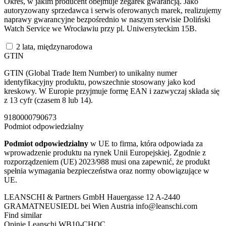
Okres, w jakim producent obejmuje zegarek gwarancją. Jako
autoryzowany sprzedawca i serwis oferowanych marek, realizujemy
naprawy gwarancyjne bezpośrednio w naszym serwisie Doliński
Watch Service we Wrocławiu przy pl. Uniwersyteckim 15B.
2 lata, międzynarodowa
GTIN
GTIN (Global Trade Item Number) to unikalny numer
identyfikacyjny produktu, powszechnie stosowany jako kod
kreskowy. W Europie przyjmuje formę EAN i zazwyczaj składa się
z 13 cyfr (czasem 8 lub 14).
9180000790673
Podmiot odpowiedzialny
Podmiot odpowiedzialny
w UE to firma, która odpowiada za
wprowadzenie produktu na rynek Unii Europejskiej. Zgodnie z
rozporządzeniem (UE) 2023/988 musi ona zapewnić, że produkt
spełnia wymagania bezpieczeństwa oraz normy obowiązujące w
UE.
LEANSCHI & Partners GmbH Hauergasse 12 A-2440
GRAMATNEUSIEDL bei Wien Austria info@leanschi.com
Find similar
Opinie
Leanschi WB10-CHOC