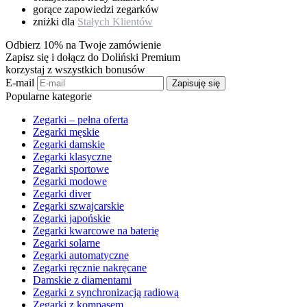
gorące zapowiedzi zegarków
zniżki dla
Stałych Klientów
Odbierz 10% na Twoje zamówienie
Zapisz się i dołącz do Doliński Premium
korzystaj z wszystkich bonusów
E-mail
Zapisuję się
Popularne kategorie
Zegarki – pełna oferta
Zegarki męskie
Zegarki damskie
Zegarki klasyczne
Zegarki sportowe
Zegarki modowe
Zegarki diver
Zegarki szwajcarskie
Zegarki japońskie
Zegarki kwarcowe na baterię
Zegarki solarne
Zegarki automatyczne
Zegarki ręcznie nakręcane
Damskie z diamentami
Zegarki z synchronizacją radiową
Zegarki z kompasem