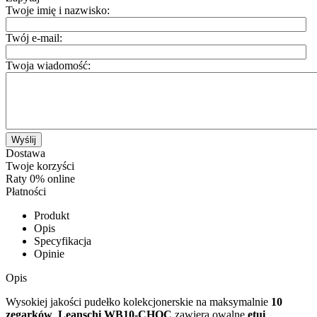
Twoje imię i nazwisko:
Twój e-mail:
Twoja wiadomość:
Wyślij
Dostawa
Twoje korzyści
Raty 0% online
Płatności
Produkt
Opis
Specyfikacja
Opinie
Opis
Wysokiej jakości pudełko kolekcjonerskie na maksymalnie
10
zegarków
.
Leanschi WB10-CHOC
zawiera owalne
etui