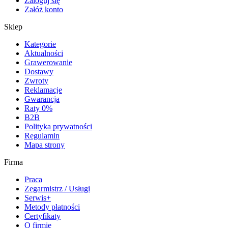
Zaloguj się
Załóż konto
Sklep
Kategorie
Aktualności
Grawerowanie
Dostawy
Zwroty
Reklamacje
Gwarancja
Raty 0%
B2B
Polityka prywatności
Regulamin
Mapa strony
Firma
Praca
Zegarmistrz / Usługi
Serwis+
Metody płatności
Certyfikaty
O firmie