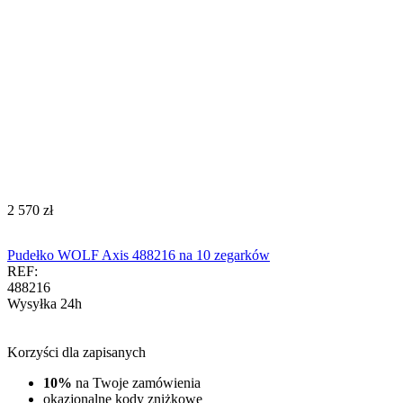
‍2 570‍
zł
Pudełko WOLF Axis 488216 na 10 zegarków
REF:
488216
Wysyłka 24h
Korzyści dla zapisanych
10%
na Twoje zamówienia
okazjonalne kody zniżkowe