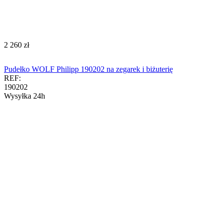
‍2 260‍
zł
Pudełko WOLF Philipp 190202 na zegarek i biżuterię
REF:
190202
Wysyłka 24h