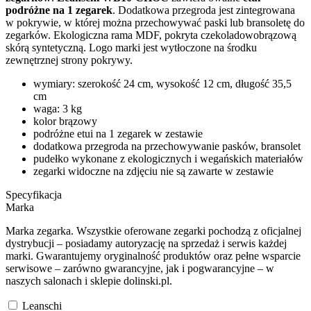
podróżne na 1 zegarek
. Dodatkowa przegroda jest zintegrowana
w pokrywie, w której można przechowywać paski lub bransoletę do
zegarków. Ekologiczna rama MDF, pokryta czekoladowobrązową
skórą syntetyczną. Logo marki jest wytłoczone na środku
zewnętrznej strony pokrywy.
wymiary: szerokość 24 cm, wysokość 12 cm, długość 35,5
cm
waga: 3 kg
kolor brązowy
podróżne etui na 1 zegarek w zestawie
dodatkowa przegroda na przechowywanie pasków, bransolet
pudełko wykonane z ekologicznych i wegańskich materiałów
zegarki widoczne na zdjęciu nie są zawarte w zestawie
Specyfikacja
Marka
Marka zegarka. Wszystkie oferowane zegarki pochodzą z oficjalnej
dystrybucji – posiadamy autoryzację na sprzedaż i serwis każdej
marki. Gwarantujemy oryginalność produktów oraz pełne wsparcie
serwisowe – zarówno gwarancyjne, jak i pogwarancyjne – w
naszych salonach i sklepie dolinski.pl.
Leanschi