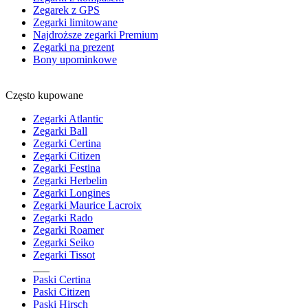
Zegarek z GPS
Zegarki limitowane
Najdroższe zegarki Premium
Zegarki na prezent
Bony upominkowe
Często kupowane
Zegarki Atlantic
Zegarki Ball
Zegarki Certina
Zegarki Citizen
Zegarki Festina
Zegarki Herbelin
Zegarki Longines
Zegarki Maurice Lacroix
Zegarki Rado
Zegarki Roamer
Zegarki Seiko
Zegarki Tissot
___
Paski Certina
Paski Citizen
Paski Hirsch