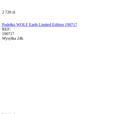
‍2 720‍
zł
Pudełko WOLF Earth Limited Edition 190717
REF:
190717
Wysyłka 24h