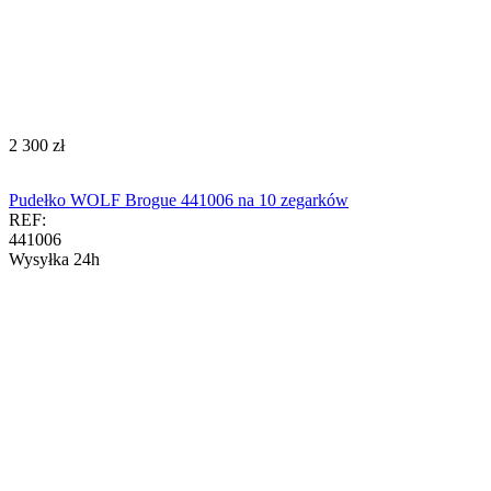
‍2 300‍
zł
Pudełko WOLF Brogue 441006 na 10 zegarków
REF:
441006
Wysyłka 24h