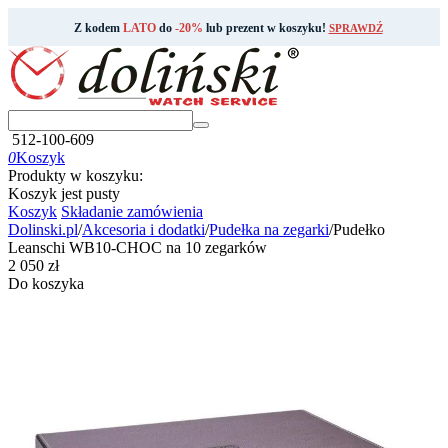
Z kodem
LATO
do
-20%
lub prezent w koszyku!
SPRAWDŹ
512-100-609
0
Koszyk
Produkty w koszyku:
Koszyk jest pusty
Koszyk
Składanie zamówienia
Dolinski.pl
/
Akcesoria i dodatki
/
Pudełka na zegarki
/
Pudełko
Leanschi WB10-CHOC na 10 zegarków
‍2 050‍
zł
Do koszyka