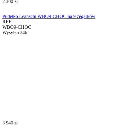
‍2 300‍
zł
Pudełko Leanschi WBO9-CHOC na 9 zegarków
REF:
WBO9-CHOC
Wysyłka 24h
‍3 940‍
zł