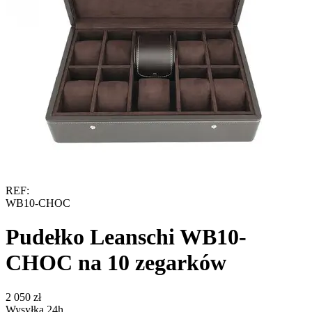
REF:
WB10-CHOC
Pudełko Leanschi WB10-
CHOC na 10 zegarków
‍2 050‍
zł
Wysyłka 24h