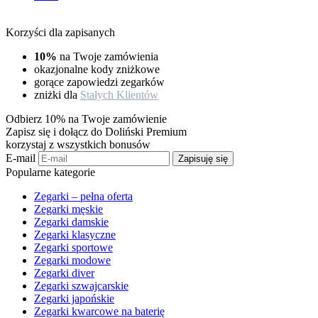
Korzyści dla zapisanych
10%
na Twoje zamówienia
okazjonalne kody zniżkowe
gorące zapowiedzi zegarków
zniżki dla
Stałych Klientów
Odbierz 10% na Twoje zamówienie
Zapisz się i dołącz do Doliński Premium
korzystaj z wszystkich bonusów
E-mail
Zapisuję się
Popularne kategorie
Zegarki – pełna oferta
Zegarki męskie
Zegarki damskie
Zegarki klasyczne
Zegarki sportowe
Zegarki modowe
Zegarki diver
Zegarki szwajcarskie
Zegarki japońskie
Zegarki kwarcowe na baterię