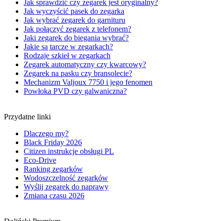
Jak sprawdzić czy zegarek jest oryginalny?
Jak wyczyścić pasek do zegarka
Jak wybrać zegarek do garnituru
Jak połączyć zegarek z telefonem?
Jaki zegarek do biegania wybrać?
Jakie są tarcze w zegarkach?
Rodzaje szkieł w zegarkach
Zegarek automatyczny czy kwarcowy?
Zegarek na pasku czy bransolecie?
Mechanizm Valjoux 7750 i jego fenomen
Powłoka PVD czy galwaniczna?
Przydatne linki
Dlaczego my?
Black Friday 2026
Citizen instrukcje obsługi PL
Eco-Drive
Ranking zegarków
Wodoszczelność zegarków
Wyślij zegarek do naprawy
Zmiana czasu 2026