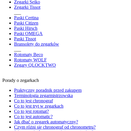
Zegarki Seiko
Zegarki Tissot
___
Paski Certina
Paski Citizen
Paski Hirsch
Paski OMEGA
Paski Tissot
Bransolety do zegarków
___
Rotomaty Beco
Rotomaty WOLF
Zegary QLOCKTWO
Porady o zegarkach
Praktyczny poradnik przed zakupem
Terminologia zegarmistrzowska
Co to jest chronograf
Co to jest tryt w zegarkach
Co to jest rotomat?
Co to jest automatic?
Jak dbać o zegarek automatyczny?
Czym różni się chronograf od chronometru?