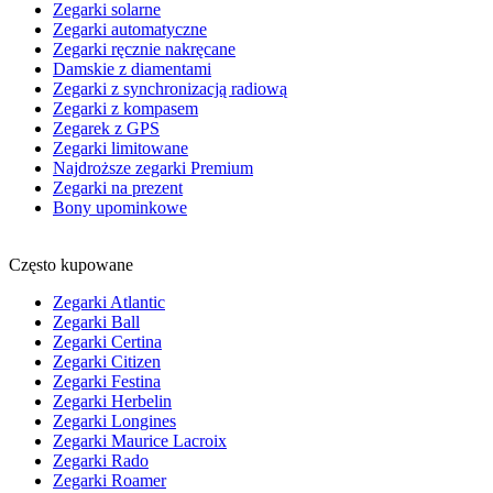
Zegarki solarne
Zegarki automatyczne
Zegarki ręcznie nakręcane
Damskie z diamentami
Zegarki z synchronizacją radiową
Zegarki z kompasem
Zegarek z GPS
Zegarki limitowane
Najdroższe zegarki Premium
Zegarki na prezent
Bony upominkowe
Często kupowane
Zegarki Atlantic
Zegarki Ball
Zegarki Certina
Zegarki Citizen
Zegarki Festina
Zegarki Herbelin
Zegarki Longines
Zegarki Maurice Lacroix
Zegarki Rado
Zegarki Roamer