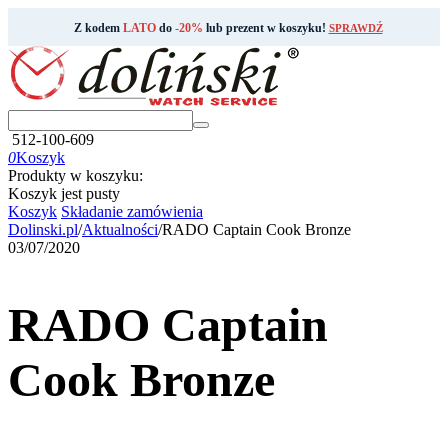
Z kodem
LATO
do
-20%
lub prezent w koszyku!
SPRAWDŹ
512-100-609
0
Koszyk
Produkty w koszyku:
Koszyk jest pusty
Koszyk
Składanie zamówienia
Dolinski.pl
/
Aktualności
/
RADO Captain Cook Bronze
03/07/2020
RADO Captain
Cook Bronze