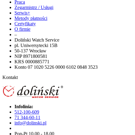
Praca
Zegarmistrz / Usługi
Serwis+
Metody płatności
Certyfikaty
O firmie
–
Doliński Watch Service
pl. Uniwersytecki 15B
50-137 Wrocław
NIP 8971800581
KRS 0000885771
Konto 07 1020 5226 0000 6102 0848 3523
Kontakt
Infolinia:
512-100-609
71 344-60-11
info@dolinski.pl
Pon-Pt 10.00 - 18.00