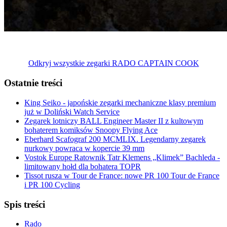
Odkryj wszystkie zegarki RADO CAPTAIN COOK
Ostatnie treści
King Seiko - japońskie zegarki mechaniczne klasy premium
już w Doliński Watch Service
Zegarek lotniczy BALL Engineer Master II z kultowym
bohaterem komiksów Snoopy Flying Ace
Eberhard Scafograf 200 MCMLIX. Legendarny zegarek
nurkowy powraca w kopercie 39 mm
Vostok Europe Ratownik Tatr Klemens „Klimek” Bachleda -
limitowany hołd dla bohatera TOPR
Tissot rusza w Tour de France: nowe PR 100 Tour de France
i PR 100 Cycling
Spis treści
Rado