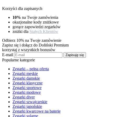
Korzyści dla zapisanych
10%
na Twoje zamówienia
okazjonalne kody zniżkowe
gorące zapowiedzi zegarków
zniżki dla
Stałych Klientów
Odbierz 10% na Twoje zamówienie
Zapisz się i dołącz do Doliński Premium
korzystaj z wszystkich bonusów
E-mail
Zapisuję się
Popularne kategorie
Zegarki – pełna oferta
Zegarki męskie
Zegarki damskie
Zegarki klasyczne
Zegarki sportowe
Zegarki modowe
Zegarki diver
Zegarki szwajcarskie
Zegarki japońskie
Zegarki kwarcowe na baterię
Zegarki solarne