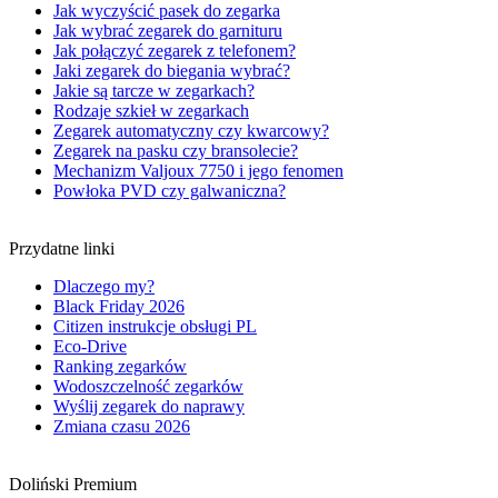
Jak wyczyścić pasek do zegarka
Jak wybrać zegarek do garnituru
Jak połączyć zegarek z telefonem?
Jaki zegarek do biegania wybrać?
Jakie są tarcze w zegarkach?
Rodzaje szkieł w zegarkach
Zegarek automatyczny czy kwarcowy?
Zegarek na pasku czy bransolecie?
Mechanizm Valjoux 7750 i jego fenomen
Powłoka PVD czy galwaniczna?
Przydatne linki
Dlaczego my?
Black Friday 2026
Citizen instrukcje obsługi PL
Eco-Drive
Ranking zegarków
Wodoszczelność zegarków
Wyślij zegarek do naprawy
Zmiana czasu 2026
Doliński Premium