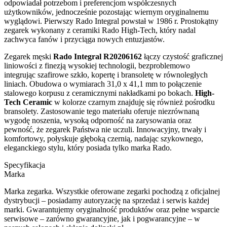
odpowiadał potrzebom i preferencjom współczesnych
użytkowników, jednocześnie pozostając wiernym oryginalnemu
wyglądowi. Pierwszy Rado Integral powstał w 1986 r. Prostokątny
zegarek wykonany z ceramiki Rado High-Tech, który nadal
zachwyca fanów i przyciąga nowych entuzjastów.
Zegarek męski
Rado Integral R20206162
łączy czystość graficznej
liniowości z finezją wysokiej technologii, bezproblemowo
integrując szafirowe szkło, kopertę i bransoletę w równoległych
liniach. Obudowa o wymiarach 31,0 x 41,1 mm to połączenie
stalowego korpusu z ceramicznymi nakładkami po bokach.
High-
Tech Ceramic
w kolorze czarnym znajduję się również pośrodku
bransolety. Zastosowanie tego materiału oferuje niezrównaną
wygodę noszenia, wysoką odporność na zarysowania oraz
pewność, że zegarek Państwa nie uczuli. Innowacyjny, trwały i
komfortowy, połyskuje głęboką czernią, nadając szykownego,
eleganckiego stylu, który posiada tylko marka Rado.
Specyfikacja
Marka
Marka zegarka. Wszystkie oferowane zegarki pochodzą z oficjalnej
dystrybucji – posiadamy autoryzację na sprzedaż i serwis każdej
marki. Gwarantujemy oryginalność produktów oraz pełne wsparcie
serwisowe – zarówno gwarancyjne, jak i pogwarancyjne – w