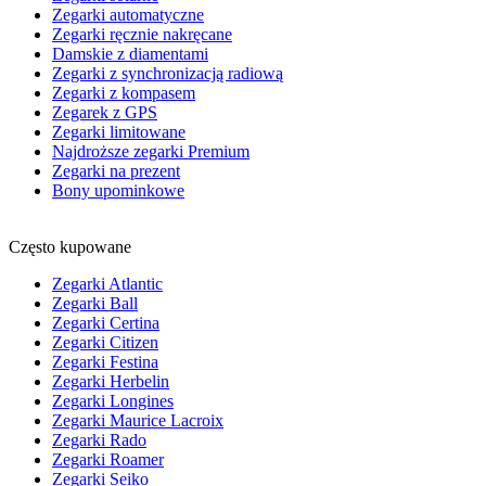
Zegarki automatyczne
Zegarki ręcznie nakręcane
Damskie z diamentami
Zegarki z synchronizacją radiową
Zegarki z kompasem
Zegarek z GPS
Zegarki limitowane
Najdroższe zegarki Premium
Zegarki na prezent
Bony upominkowe
Często kupowane
Zegarki Atlantic
Zegarki Ball
Zegarki Certina
Zegarki Citizen
Zegarki Festina
Zegarki Herbelin
Zegarki Longines
Zegarki Maurice Lacroix
Zegarki Rado
Zegarki Roamer
Zegarki Seiko