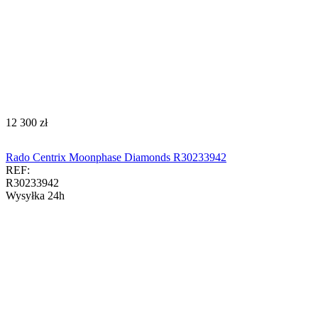
‍12 300‍
zł
Rado Centrix Moonphase Diamonds R30233942
REF:
R30233942
Wysyłka 24h