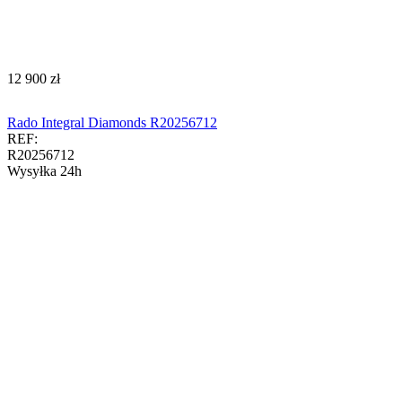
‍12 900‍
zł
Rado Integral Diamonds R20256712
REF:
R20256712
Wysyłka 24h