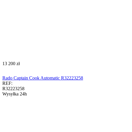
‍13 200‍
zł
Rado Captain Cook Automatic R32223258
REF:
R32223258
Wysyłka 24h