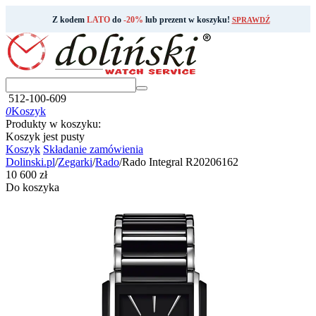
Z kodem
LATO
do
-20%
lub prezent w koszyku!
SPRAWDŹ
512-100-609
0
Koszyk
Produkty w koszyku:
Koszyk jest pusty
Koszyk
Składanie zamówienia
Dolinski.pl
/
Zegarki
/
Rado
/
Rado Integral R20206162
‍10 600‍
zł
Do koszyka