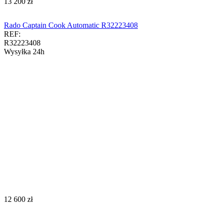
‍13 200‍
zł
Rado Captain Cook Automatic R32223408
REF:
R32223408
Wysyłka 24h
‍12 600‍
zł