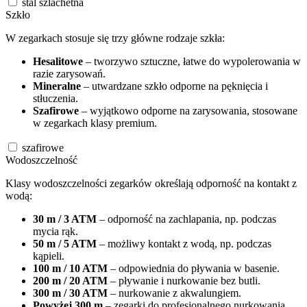
stal szlachetna
Szkło
W zegarkach stosuje się trzy główne rodzaje szkła:
Hesalitowe
– tworzywo sztuczne, łatwe do wypolerowania w
razie zarysowań.
Mineralne
– utwardzane szkło odporne na pęknięcia i
stłuczenia.
Szafirowe
– wyjątkowo odporne na zarysowania, stosowane
w zegarkach klasy premium.
szafirowe
Wodoszczelność
Klasy wodoszczelności zegarków określają odporność na kontakt z
wodą:
30 m / 3 ATM
– odporność na zachlapania, np. podczas
mycia rąk.
50 m / 5 ATM
– możliwy kontakt z wodą, np. podczas
kąpieli.
100 m / 10 ATM
– odpowiednia do pływania w basenie.
200 m / 20 ATM
– pływanie i nurkowanie bez butli.
300 m / 30 ATM
– nurkowanie z akwalungiem.
Powyżej 300 m
– zegarki do profesjonalnego nurkowania.