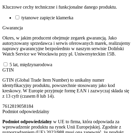
Kluczowe cechy techniczne i funkcjonalne danego produktu.
tytanowe zapięcie klamerka
Gwarancja
Okres, w jakim producent obejmuje zegarek gwarancją. Jako
autoryzowany sprzedawca i serwis oferowanych marek, realizujemy
naprawy gwarancyjne bezpośrednio w naszym serwisie Doliński
Watch Service we Wrocławiu przy pl. Uniwersyteckim 15B.
5 lat, międzynarodowa
GTIN
GTIN (Global Trade Item Number) to unikalny numer
identyfikacyjny produktu, powszechnie stosowany jako kod
kreskowy. W Europie przyjmuje formę EAN i zazwyczaj składa się
z 13 cyfr (czasem 8 lub 14).
7612819058184
Podmiot odpowiedzialny
Podmiot odpowiedzialny
w UE to firma, która odpowiada za
wprowadzenie produktu na rynek Unii Europejskiej. Zgodnie z
rozporządzeniem (UE) 2023/988 musi ona zapewnić, że produkt