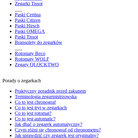
Zegarki Tissot
___
Paski Certina
Paski Citizen
Paski Hirsch
Paski OMEGA
Paski Tissot
Bransolety do zegarków
___
Rotomaty Beco
Rotomaty WOLF
Zegary QLOCKTWO
Porady o zegarkach
Praktyczny poradnik przed zakupem
Terminologia zegarmistrzowska
Co to jest chronograf
Co to jest tryt w zegarkach
Co to jest rotomat?
Co to jest automatic?
Jak dbać o zegarek automatyczny?
Czym różni się chronograf od chronometru?
Jak sprawdzić czy zegarek jest oryginalny?