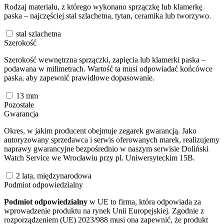
Rodzaj materiału, z którego wykonano sprzączkę lub klamerkę
paska – najczęściej stal szlachetna, tytan, ceramika lub tworzywo.
stal szlachetna
Szerokość
Szerokość wewnętrzna sprzączki, zapięcia lub klamerki paska –
podawana w milimetrach. Wartość ta musi odpowiadać końcówce
paska, aby zapewnić prawidłowe dopasowanie.
13
mm
Pozostałe
Gwarancja
Okres, w jakim producent obejmuje zegarek gwarancją. Jako
autoryzowany sprzedawca i serwis oferowanych marek, realizujemy
naprawy gwarancyjne bezpośrednio w naszym serwisie Doliński
Watch Service we Wrocławiu przy pl. Uniwersyteckim 15B.
2 lata, międzynarodowa
Podmiot odpowiedzialny
Podmiot odpowiedzialny
w UE to firma, która odpowiada za
wprowadzenie produktu na rynek Unii Europejskiej. Zgodnie z
rozporządzeniem (UE) 2023/988 musi ona zapewnić, że produkt