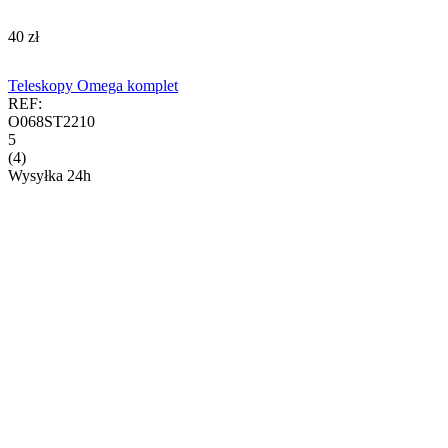
‍40‍
zł
Teleskopy Omega komplet
REF:
O068ST2210
5
(4)
Wysyłka 24h