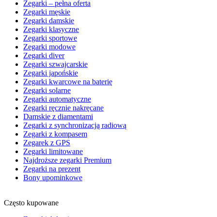
Zegarki – pełna oferta
Zegarki męskie
Zegarki damskie
Zegarki klasyczne
Zegarki sportowe
Zegarki modowe
Zegarki diver
Zegarki szwajcarskie
Zegarki japońskie
Zegarki kwarcowe na baterię
Zegarki solarne
Zegarki automatyczne
Zegarki ręcznie nakręcane
Damskie z diamentami
Zegarki z synchronizacją radiową
Zegarki z kompasem
Zegarek z GPS
Zegarki limitowane
Najdroższe zegarki Premium
Zegarki na prezent
Bony upominkowe
Często kupowane