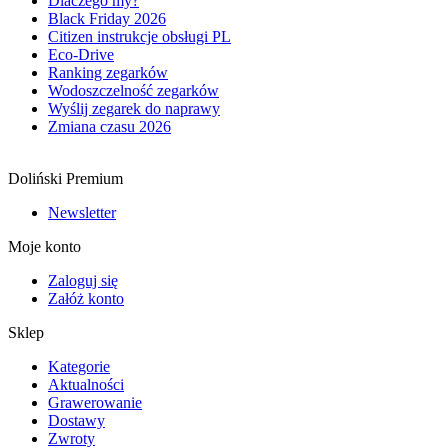
Dlaczego my?
Black Friday 2026
Citizen instrukcje obsługi PL
Eco-Drive
Ranking zegarków
Wodoszczelność zegarków
Wyślij zegarek do naprawy
Zmiana czasu 2026
Doliński Premium
Newsletter
Moje konto
Zaloguj się
Załóż konto
Sklep
Kategorie
Aktualności
Grawerowanie
Dostawy
Zwroty