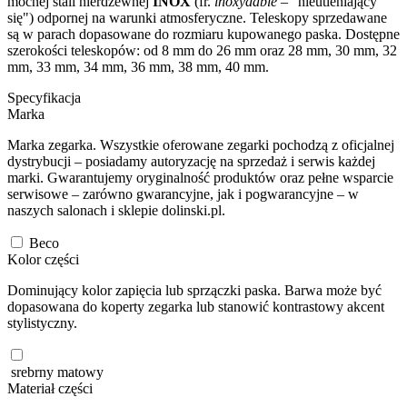
mocnej stali nierdzewnej
INOX
(fr.
inoxydable
– "nieutleniający
się") odpornej na warunki atmosferyczne. Teleskopy sprzedawane
są w parach dopasowane do rozmiaru kupowanego paska. Dostępne
szerokości teleskopów: od 8 mm do 26 mm oraz 28 mm, 30 mm, 32
mm, 33 mm, 34 mm, 36 mm, 38 mm, 40 mm.
Specyfikacja
Marka
Marka zegarka. Wszystkie oferowane zegarki pochodzą z oficjalnej
dystrybucji – posiadamy autoryzację na sprzedaż i serwis każdej
marki. Gwarantujemy oryginalność produktów oraz pełne wsparcie
serwisowe – zarówno gwarancyjne, jak i pogwarancyjne – w
naszych salonach i sklepie dolinski.pl.
Beco
Kolor części
Dominujący kolor zapięcia lub sprzączki paska. Barwa może być
dopasowana do koperty zegarka lub stanowić kontrastowy akcent
stylistyczny.
srebrny matowy
Materiał części