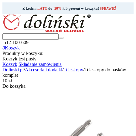
Z kodem
LATO
do
-20%
lub prezent w koszyku!
SPRAWDŹ
512-100-609
0
Koszyk
Produkty w koszyku:
Koszyk jest pusty
Koszyk
Składanie zamówienia
Dolinski.pl
/
Akcesoria i dodatki
/
Teleskopy
/
Teleskopy do pasków
komplet
‍10‍
zł
Do koszyka