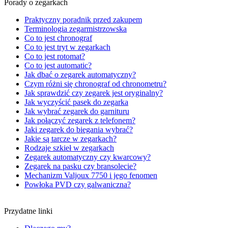
Porady o zegarkach
Praktyczny poradnik przed zakupem
Terminologia zegarmistrzowska
Co to jest chronograf
Co to jest tryt w zegarkach
Co to jest rotomat?
Co to jest automatic?
Jak dbać o zegarek automatyczny?
Czym różni się chronograf od chronometru?
Jak sprawdzić czy zegarek jest oryginalny?
Jak wyczyścić pasek do zegarka
Jak wybrać zegarek do garnituru
Jak połączyć zegarek z telefonem?
Jaki zegarek do biegania wybrać?
Jakie są tarcze w zegarkach?
Rodzaje szkieł w zegarkach
Zegarek automatyczny czy kwarcowy?
Zegarek na pasku czy bransolecie?
Mechanizm Valjoux 7750 i jego fenomen
Powłoka PVD czy galwaniczna?
Przydatne linki