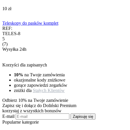
‍10‍
zł
Teleskopy do pasków komplet
REF:
TELES-8
5
(7)
Wysyłka 24h
Korzyści dla zapisanych
10%
na Twoje zamówienia
okazjonalne kody zniżkowe
gorące zapowiedzi zegarków
zniżki dla
Stałych Klientów
Odbierz 10% na Twoje zamówienie
Zapisz się i dołącz do Doliński Premium
korzystaj z wszystkich bonusów
E-mail
Zapisuję się
Popularne kategorie