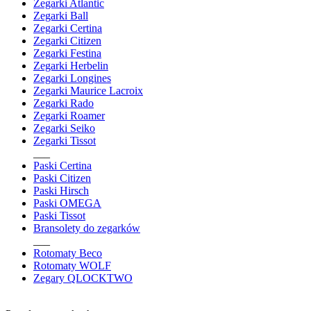
Zegarki Atlantic
Zegarki Ball
Zegarki Certina
Zegarki Citizen
Zegarki Festina
Zegarki Herbelin
Zegarki Longines
Zegarki Maurice Lacroix
Zegarki Rado
Zegarki Roamer
Zegarki Seiko
Zegarki Tissot
___
Paski Certina
Paski Citizen
Paski Hirsch
Paski OMEGA
Paski Tissot
Bransolety do zegarków
___
Rotomaty Beco
Rotomaty WOLF
Zegary QLOCKTWO