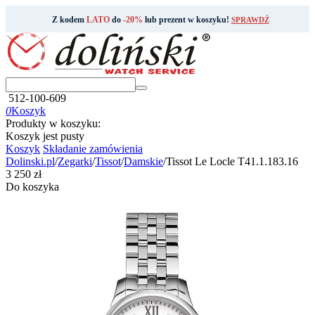
Z kodem
LATO
do
-20%
lub prezent w koszyku!
SPRAWDŹ
512-100-609
0
Koszyk
Produkty w koszyku:
Koszyk jest pusty
Koszyk
Składanie zamówienia
Dolinski.pl
/
Zegarki
/
Tissot
/
Damskie
/
Tissot Le Locle T41.1.183.16
‍3 250‍
zł
Do koszyka