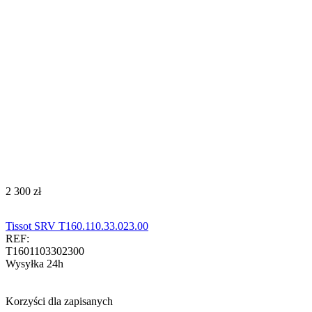
‍2 300‍
zł
Tissot SRV T160.110.33.023.00
REF:
T1601103302300
Wysyłka 24h
Korzyści dla zapisanych