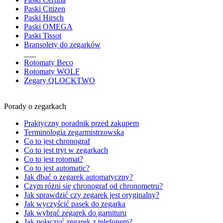
Paski Citizen
Paski Hirsch
Paski OMEGA
Paski Tissot
Bransolety do zegarków
___
Rotomaty Beco
Rotomaty WOLF
Zegary QLOCKTWO
Porady o zegarkach
Praktyczny poradnik przed zakupem
Terminologia zegarmistrzowska
Co to jest chronograf
Co to jest tryt w zegarkach
Co to jest rotomat?
Co to jest automatic?
Jak dbać o zegarek automatyczny?
Czym różni się chronograf od chronometru?
Jak sprawdzić czy zegarek jest oryginalny?
Jak wyczyścić pasek do zegarka
Jak wybrać zegarek do garnituru
Jak połączyć zegarek z telefonem?