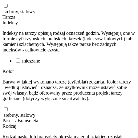
srebrny, stalowy
Tarcza
Indeksy
Indeksy na tarczy opisują rodzaj oznaczeń godzin. Występują one w
formie cyfr rzymskich, arabskich, kresek (indeksów liniowych) lub
kamieni szlachetnych. Występują także tarcze bez żadnych
indeksów - całkowicie czyste.
mieszane
Kolor
Barwa w jakiej wykonano tarczę (cyferblat) zegarka. Kolor tarczy
"według ustawień" oznacza, że użytkownik może ustawić sobie
swój własny, bądź oferowany przez producenta projekt tarczy
graficznej (dotyczy wyłącznie smartwatchy).
srebrny, stalowy
Pasek / Bransoleta
Rodzaj
Rodzaj paska lub bransolety określa materiał, z jakiego został