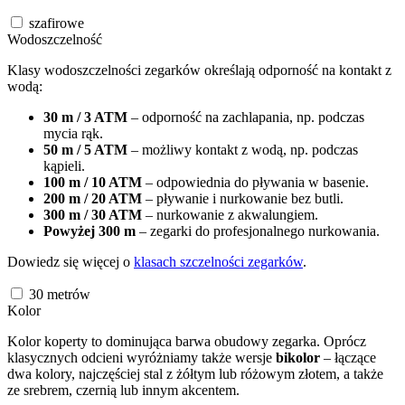
szafirowe
Wodoszczelność
Klasy wodoszczelności zegarków określają odporność na kontakt z
wodą:
30 m / 3 ATM
– odporność na zachlapania, np. podczas
mycia rąk.
50 m / 5 ATM
– możliwy kontakt z wodą, np. podczas
kąpieli.
100 m / 10 ATM
– odpowiednia do pływania w basenie.
200 m / 20 ATM
– pływanie i nurkowanie bez butli.
300 m / 30 ATM
– nurkowanie z akwalungiem.
Powyżej 300 m
– zegarki do profesjonalnego nurkowania.
Dowiedz się więcej o
klasach szczelności zegarków
.
30
metrów
Kolor
Kolor koperty to dominująca barwa obudowy zegarka. Oprócz
klasycznych odcieni wyróżniamy także wersje
bikolor
– łączące
dwa kolory, najczęściej stal z żółtym lub różowym złotem, a także
ze srebrem, czernią lub innym akcentem.