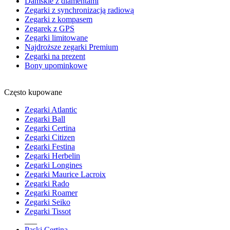
Damskie z diamentami
Zegarki z synchronizacją radiową
Zegarki z kompasem
Zegarek z GPS
Zegarki limitowane
Najdroższe zegarki Premium
Zegarki na prezent
Bony upominkowe
Często kupowane
Zegarki Atlantic
Zegarki Ball
Zegarki Certina
Zegarki Citizen
Zegarki Festina
Zegarki Herbelin
Zegarki Longines
Zegarki Maurice Lacroix
Zegarki Rado
Zegarki Roamer
Zegarki Seiko
Zegarki Tissot
___
Paski Certina