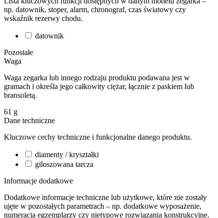
Lista kluczowych funkcji dostępnych w danym modelu zegarka –
np. datownik, stoper, alarm, chronograf, czas światowy czy
wskaźnik rezerwy chodu.
datownik
Pozostałe
Waga
Waga zegarka lub innego rodzaju produktu podawana jest w
gramach i określa jego całkowity ciężar, łącznie z paskiem lub
bransoletą.
61
g
Dane techniczne
Kluczowe cechy techniczne i funkcjonalne danego produktu.
diamenty / kryształki
giloszowana tarcza
Informacje dodatkowe
Dodatkowe informacje techniczne lub użytkowe, które nie zostały
ujęte w pozostałych parametrach – np. dodatkowe wyposażenie,
numeracja egzemplarzy czy nietypowe rozwiązania konstrukcyjne.