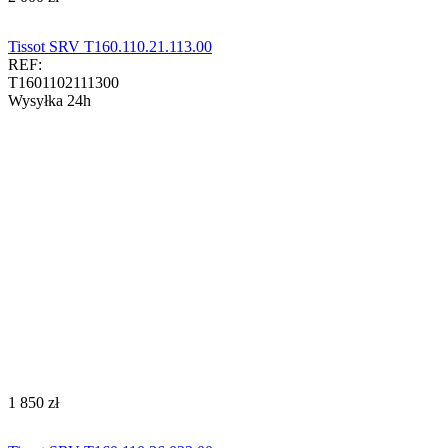
Tissot SRV T160.110.21.113.00
REF:
T1601102111300
Wysyłka 24h
‍1 850‍
zł