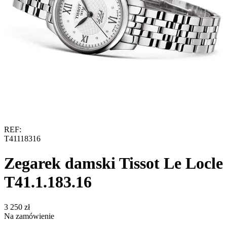
REF:
T41118316
Zegarek damski Tissot Le Locle
T41.1.183.16
‍3 250‍
zł
Na zamówienie