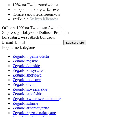
10%
na Twoje zamówienia
okazjonalne kody zniżkowe
gorące zapowiedzi zegarków
zniżki dla
Stałych Klientów
Odbierz 10% na Twoje zamówienie
Zapisz się i dołącz do Doliński Premium
korzystaj z wszystkich bonusów
E-mail
Zapisuję się
Popularne kategorie
Zegarki – pełna oferta
Zegarki męskie
Zegarki damskie
Zegarki klasyczne
Zegarki sportowe
Zegarki modowe
Zegarki diver
Zegarki szwajcarskie
Zegarki japońskie
Zegarki kwarcowe na baterię
Zegarki solarne
Zegarki automatyczne
Zegarki ręcznie nakręcane