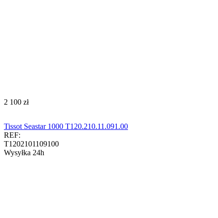
‍2 100‍
zł
Tissot Seastar 1000 T120.210.11.091.00
REF:
T1202101109100
Wysyłka 24h