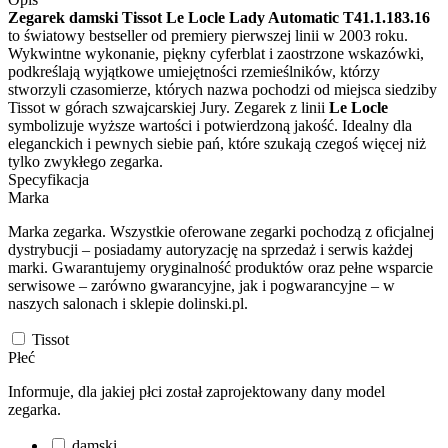
Zegarek damski Tissot Le Locle Lady Automatic T41.1.183.16
to światowy bestseller od premiery pierwszej linii w 2003 roku.
Wykwintne wykonanie, piękny cyferblat i zaostrzone wskazówki,
podkreślają wyjątkowe umiejętności rzemieślników, którzy
stworzyli czasomierze, których nazwa pochodzi od miejsca siedziby
Tissot w górach szwajcarskiej Jury. Zegarek z linii
Le Locle
symbolizuje wyższe wartości i potwierdzoną jakość. Idealny dla
eleganckich i pewnych siebie pań, które szukają czegoś więcej niż
tylko zwykłego zegarka.
Specyfikacja
Marka
Marka zegarka. Wszystkie oferowane zegarki pochodzą z oficjalnej
dystrybucji – posiadamy autoryzację na sprzedaż i serwis każdej
marki. Gwarantujemy oryginalność produktów oraz pełne wsparcie
serwisowe – zarówno gwarancyjne, jak i pogwarancyjne – w
naszych salonach i sklepie dolinski.pl.
Tissot
Płeć
Informuje, dla jakiej płci został zaprojektowany dany model
zegarka.
damski