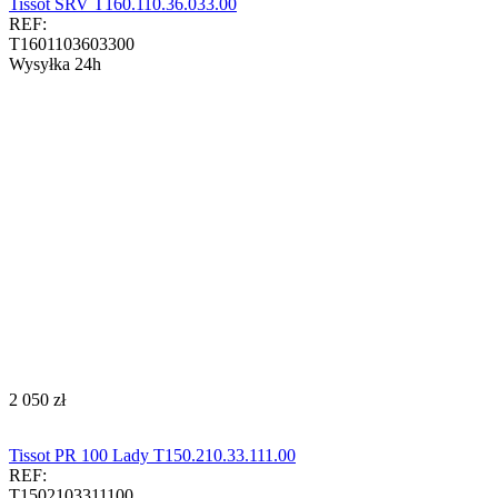
Tissot SRV T160.110.36.033.00
REF:
T1601103603300
Wysyłka 24h
‍2 050‍
zł
Tissot PR 100 Lady T150.210.33.111.00
REF:
T1502103311100