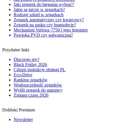
Jaki zegarek do biegania wybrać?
Jakie są tarcze w zegarkach?
Rodzaje szkieł w zegarkach
Zegarek automatyczny czy kwarcowy?
Zegarek na pasku czy bransolecie?
Mechanizm Valjoux 7750 i jego fenomen
Powłoka PVD czy galwaniczna?
Przydatne linki
Dlaczego my?
Black Friday 2026
Citizen instrukcje obsługi PL
Eco-Drive
Ranking zegarków
Wodoszczelność zegarków
Wyślij zegarek do naprawy
Zmiana czasu 2026
Doliński Premium
Newsletter