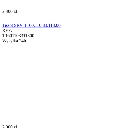
‍2 400‍
zł
Tissot SRV T160.110.33.113.00
REF:
T1601103311300
Wysyłka 24h
‍2 000‍
zł