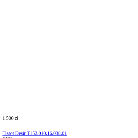
‍1 500‍
zł
Tissot Desir T152.010.16.038.01