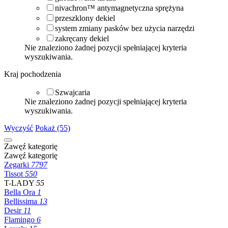
nivachron™ antymagnetyczna sprężyna
przeszklony dekiel
system zmiany pasków bez użycia narzędzi
zakręcany dekiel
Nie znaleziono żadnej pozycji spełniającej kryteria
wyszukiwania.
Kraj pochodzenia
Szwajcaria
Nie znaleziono żadnej pozycji spełniającej kryteria
wyszukiwania.
Wyczyść
Pokaż (55)
Zawęź kategorię
Zawęź kategorię
Zegarki
7797
Tissot
550
T-LADY
55
Bella Ora
1
Bellissima
13
Desir
11
Flamingo
6