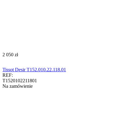
‍2 050‍
zł
Tissot Desir T152.010.22.118.01
REF:
T1520102211801
Na zamówienie