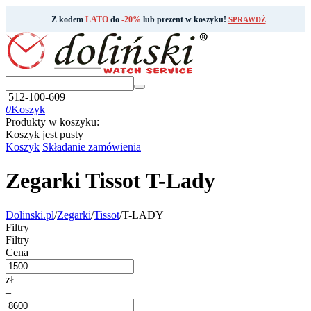
Z kodem
LATO
do
-20%
lub prezent w koszyku!
SPRAWDŹ
512-100-609
0
Koszyk
Produkty w koszyku:
Koszyk jest pusty
Koszyk
Składanie zamówienia
Zegarki Tissot T-Lady
Dolinski.pl
/
Zegarki
/
Tissot
/
T-LADY
Filtry
Filtry
Cena
zł
–