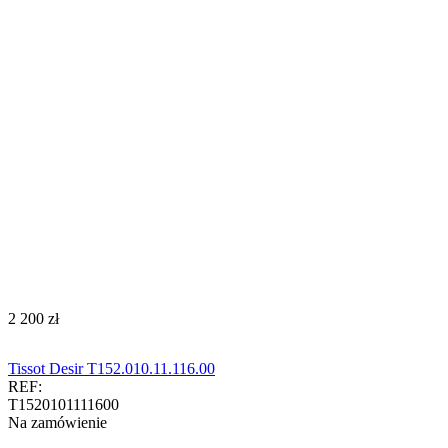
‍2 200‍
zł
Tissot Desir T152.010.11.116.00
REF:
T1520101111600
Na zamówienie