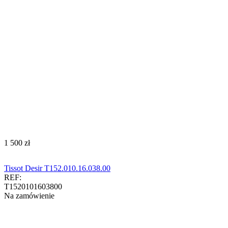
‍1 500‍
zł
Tissot Desir T152.010.16.038.00
REF:
T1520101603800
Na zamówienie