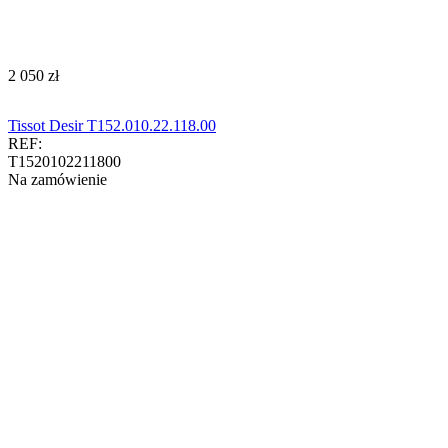
‍2 050‍
zł
Tissot Desir T152.010.22.118.00
REF:
T1520102211800
Na zamówienie