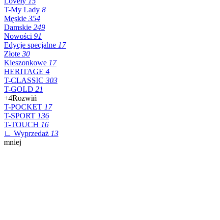
Lovely
15
T-My Lady
8
Męskie
354
Damskie
249
Nowości
91
Edycje specjalne
17
Złote
30
Kieszonkowe
17
HERITAGE
4
T-CLASSIC
303
T-GOLD
21
+4
Rozwiń
T-POCKET
17
T-SPORT
136
T-TOUCH
16
∟ Wyprzedaż
13
mniej