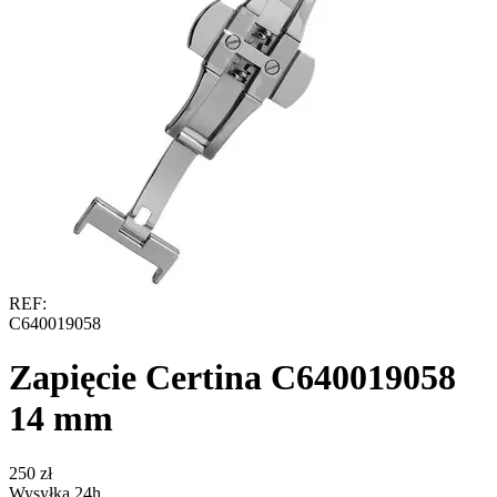
REF:
C640019058
Zapięcie Certina C640019058
14 mm
‍250‍
zł
Wysyłka 24h