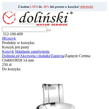
Z kodem
LATO
do
-20%
lub prezent w koszyku!
SPRAWDŹ
512-100-609
0
Koszyk
Produkty w koszyku:
Koszyk jest pusty
Koszyk
Składanie zamówienia
Dolinski.pl
/
Akcesoria i dodatki
/
Zapięcia
/
Zapięcie Certina
C640019058 14 mm
‍250‍
zł
Do koszyka