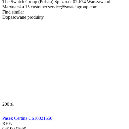
The Swatch Group (Polska) Sp. z o.o. 02-674 Warszawa ul.
Marynarska 15 customer.service@swatchgroup.com
Find similar
Dopasowane produkty
‍200‍
zł
Pasek Certina C610021650
REF:
C610021650