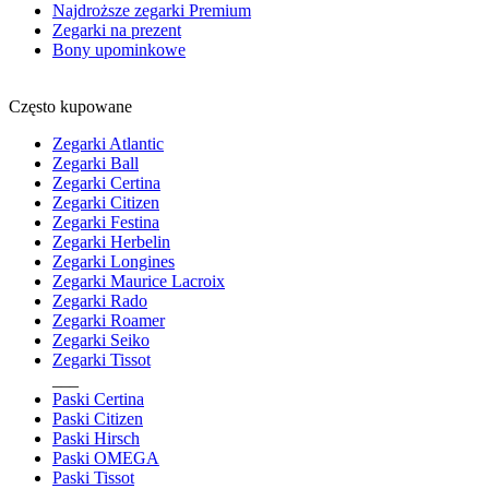
Najdroższe zegarki Premium
Zegarki na prezent
Bony upominkowe
Często kupowane
Zegarki Atlantic
Zegarki Ball
Zegarki Certina
Zegarki Citizen
Zegarki Festina
Zegarki Herbelin
Zegarki Longines
Zegarki Maurice Lacroix
Zegarki Rado
Zegarki Roamer
Zegarki Seiko
Zegarki Tissot
___
Paski Certina
Paski Citizen
Paski Hirsch
Paski OMEGA
Paski Tissot