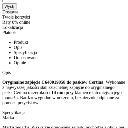
Wyślij
Dostawa
Twoje korzyści
Raty 0% online
Lokalizacja
Płatności
Produkt
Opis
Specyfikacja
Dopasowane
Opinie
Opis
Oryginalne zapięcie C640019058 do pasków Certina
. Wykonane
z najwyższej jakości stali szlachetnej zapięcie do oryginalnego
paska Certina o szerokości
14 mm
przy klamerce lub miejscu jego
montażu. Bardzo wygodne w noszeniu, bezpiecznie odpinane za
pomocą przycisków.
Specyfikacja
Marka
Marka zegarka. Wszystkie oferowane zegarki pochodzą z oficjalnej