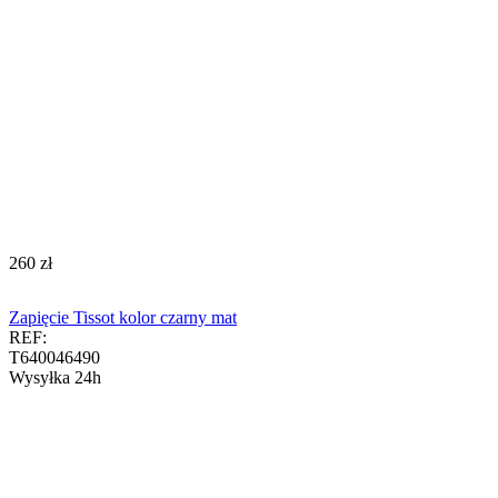
‍260‍
zł
Zapięcie Tissot kolor czarny mat
REF:
T640046490
Wysyłka 24h