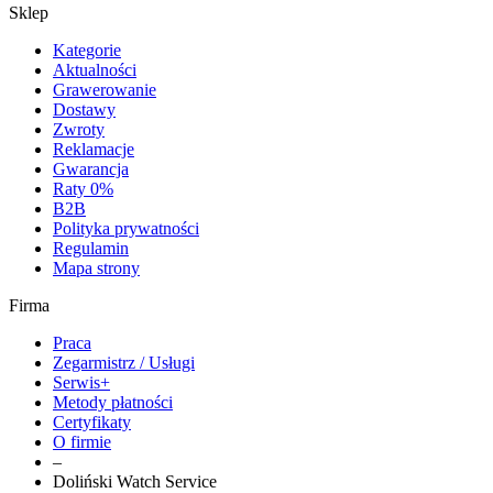
Sklep
Kategorie
Aktualności
Grawerowanie
Dostawy
Zwroty
Reklamacje
Gwarancja
Raty 0%
B2B
Polityka prywatności
Regulamin
Mapa strony
Firma
Praca
Zegarmistrz / Usługi
Serwis+
Metody płatności
Certyfikaty
O firmie
–
Doliński Watch Service