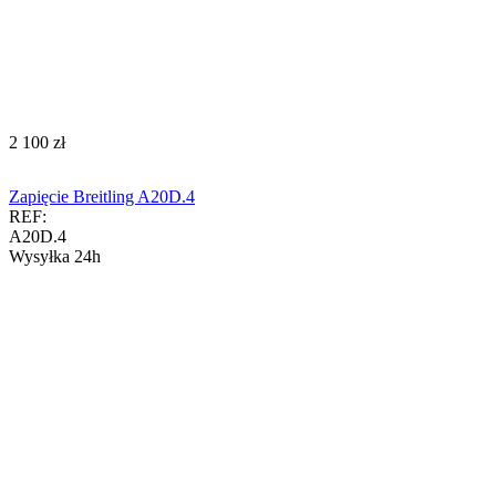
‍2 100‍
zł
Zapięcie Breitling A20D.4
REF:
A20D.4
Wysyłka 24h