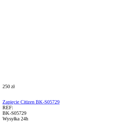
‍250‍
zł
Zapięcie Citizen BK-S05729
REF:
BK-S05729
Wysyłka 24h