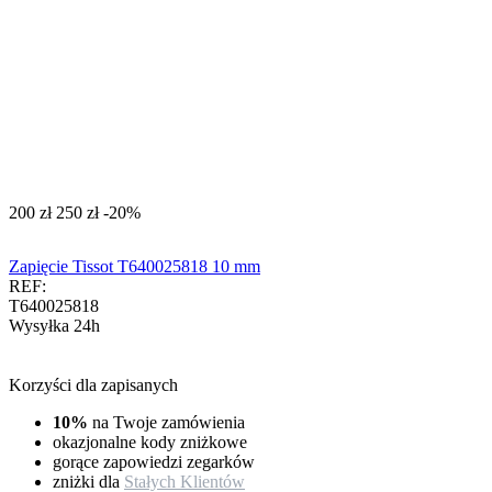
‍200‍
zł
‍250‍
zł
-20%
Zapięcie Tissot T640025818 10 mm
REF:
T640025818
Wysyłka 24h
Korzyści dla zapisanych
10%
na Twoje zamówienia
okazjonalne kody zniżkowe
gorące zapowiedzi zegarków
zniżki dla
Stałych Klientów