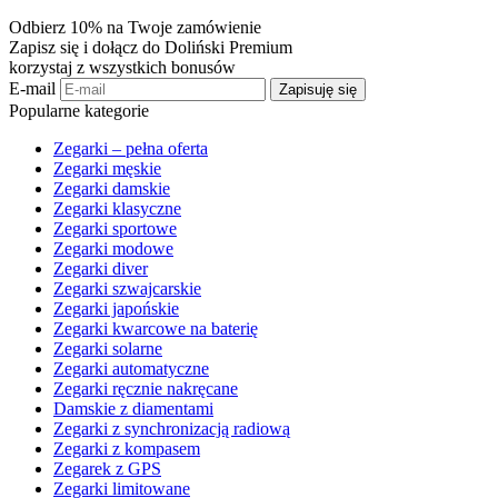
Odbierz 10% na Twoje zamówienie
Zapisz się i dołącz do Doliński Premium
korzystaj z wszystkich bonusów
E-mail
Zapisuję się
Popularne kategorie
Zegarki – pełna oferta
Zegarki męskie
Zegarki damskie
Zegarki klasyczne
Zegarki sportowe
Zegarki modowe
Zegarki diver
Zegarki szwajcarskie
Zegarki japońskie
Zegarki kwarcowe na baterię
Zegarki solarne
Zegarki automatyczne
Zegarki ręcznie nakręcane
Damskie z diamentami
Zegarki z synchronizacją radiową
Zegarki z kompasem
Zegarek z GPS
Zegarki limitowane