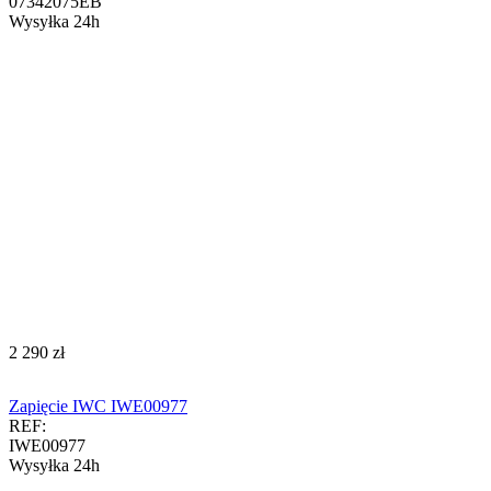
07342075EB
Wysyłka 24h
‍2 290‍
zł
Zapięcie IWC IWE00977
REF:
IWE00977
Wysyłka 24h