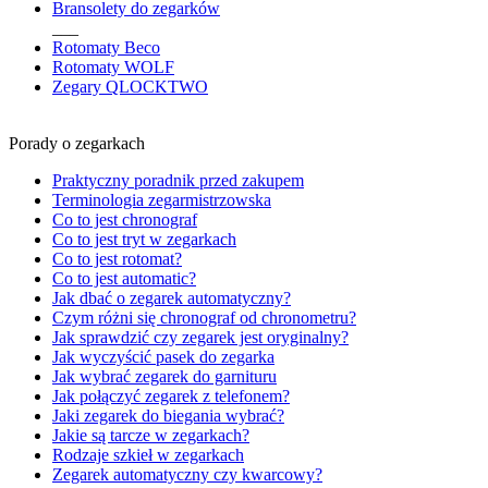
Bransolety do zegarków
___
Rotomaty Beco
Rotomaty WOLF
Zegary QLOCKTWO
Porady o zegarkach
Praktyczny poradnik przed zakupem
Terminologia zegarmistrzowska
Co to jest chronograf
Co to jest tryt w zegarkach
Co to jest rotomat?
Co to jest automatic?
Jak dbać o zegarek automatyczny?
Czym różni się chronograf od chronometru?
Jak sprawdzić czy zegarek jest oryginalny?
Jak wyczyścić pasek do zegarka
Jak wybrać zegarek do garnituru
Jak połączyć zegarek z telefonem?
Jaki zegarek do biegania wybrać?
Jakie są tarcze w zegarkach?
Rodzaje szkieł w zegarkach
Zegarek automatyczny czy kwarcowy?