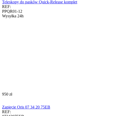
Teleskopy do pasków Quick-Release komplet
REF:
PPQR01-12
Wysyłka 24h
‍950‍
zł
Zapięcie Oris 07 34 20 75EB
REF: