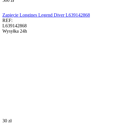
‍500‍
zł
Zapięcie Longines Legend Diver L639142868
REF:
L639142868
Wysyłka 24h
‍30‍
zł