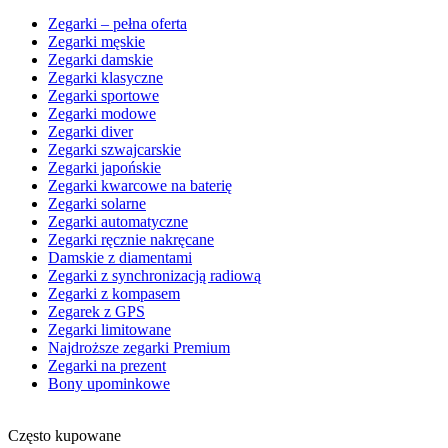
Zegarki – pełna oferta
Zegarki męskie
Zegarki damskie
Zegarki klasyczne
Zegarki sportowe
Zegarki modowe
Zegarki diver
Zegarki szwajcarskie
Zegarki japońskie
Zegarki kwarcowe na baterię
Zegarki solarne
Zegarki automatyczne
Zegarki ręcznie nakręcane
Damskie z diamentami
Zegarki z synchronizacją radiową
Zegarki z kompasem
Zegarek z GPS
Zegarki limitowane
Najdroższe zegarki Premium
Zegarki na prezent
Bony upominkowe
Często kupowane