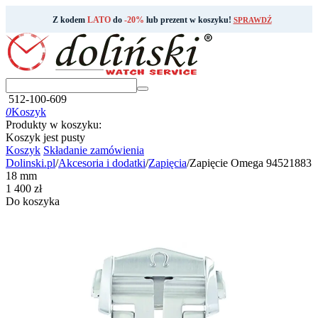
Z kodem
LATO
do
-20%
lub prezent w koszyku!
SPRAWDŹ
512-100-609
0
Koszyk
Produkty w koszyku:
Koszyk jest pusty
Koszyk
Składanie zamówienia
Dolinski.pl
/
Akcesoria i dodatki
/
Zapięcia
/
Zapięcie Omega 94521883
18 mm
‍1 400‍
zł
Do koszyka