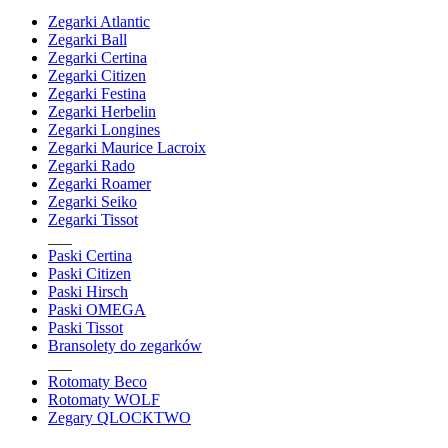
Zegarki Atlantic
Zegarki Ball
Zegarki Certina
Zegarki Citizen
Zegarki Festina
Zegarki Herbelin
Zegarki Longines
Zegarki Maurice Lacroix
Zegarki Rado
Zegarki Roamer
Zegarki Seiko
Zegarki Tissot
___
Paski Certina
Paski Citizen
Paski Hirsch
Paski OMEGA
Paski Tissot
Bransolety do zegarków
___
Rotomaty Beco
Rotomaty WOLF
Zegary QLOCKTWO