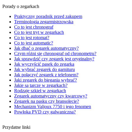
Porady o zegarkach
Praktyczny poradnik przed zakupem
Terminologia zegarmistrzowska
Co to jest chronograf
Co to jest tryt w zegarkach
Co to jest rotomat?
Co to jest automatic?
Jak dbać o zegarek automatyczny?
Czym różni się chronograf od chronometru?
Jak sprawdzić czy zegarek jest oryginalny?
Jak wyczyścić pasek do zegarka
Jak wybrać zegarek do garnituru
Jak połączyć zegarek z telefonem?
Jaki zegarek do biegania wybrać?
Jakie są tarcze w zegarkach?
Rodzaje szkieł w zegarkach
Zegarek automatyczny czy kwarcowy?
Zegarek na pasku czy bransolecie?
Mechanizm Valjoux 7750 i jego fenomen
Powłoka PVD czy galwaniczna?
Przydatne linki