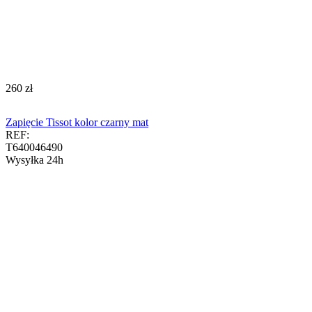
‍260‍
zł
Zapięcie Tissot kolor czarny mat
REF:
T640046490
Wysyłka 24h