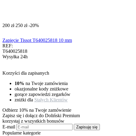
‍200‍
zł
‍250‍
zł
-20%
Zapięcie Tissot T640025818 10 mm
REF:
T640025818
Wysyłka 24h
Korzyści dla zapisanych
10%
na Twoje zamówienia
okazjonalne kody zniżkowe
gorące zapowiedzi zegarków
zniżki dla
Stałych Klientów
Odbierz 10% na Twoje zamówienie
Zapisz się i dołącz do Doliński Premium
korzystaj z wszystkich bonusów
E-mail
Zapisuję się
Popularne kategorie