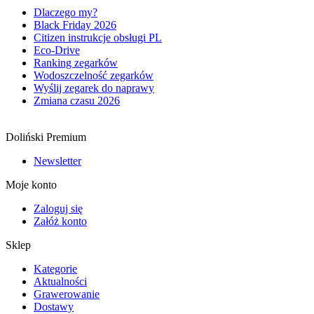
Dlaczego my?
Black Friday 2026
Citizen instrukcje obsługi PL
Eco-Drive
Ranking zegarków
Wodoszczelność zegarków
Wyślij zegarek do naprawy
Zmiana czasu 2026
Doliński Premium
Newsletter
Moje konto
Zaloguj się
Załóż konto
Sklep
Kategorie
Aktualności
Grawerowanie
Dostawy