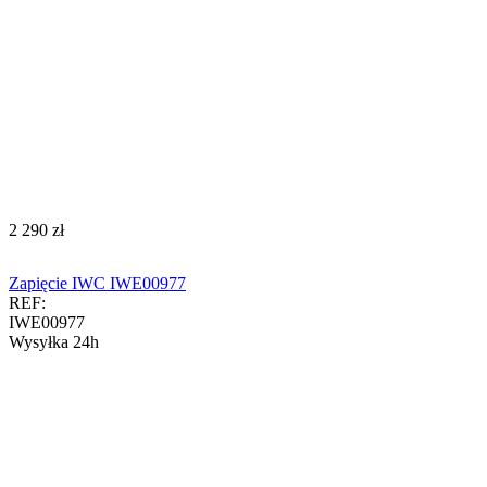
‍2 290‍
zł
Zapięcie IWC IWE00977
REF:
IWE00977
Wysyłka 24h