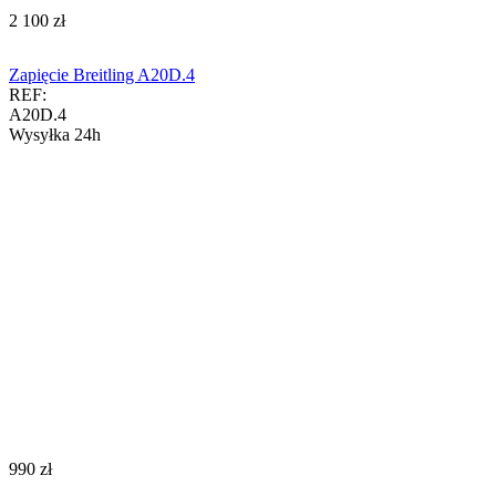
‍2 100‍
zł
Zapięcie Breitling A20D.4
REF:
A20D.4
Wysyłka 24h
‍990‍
zł