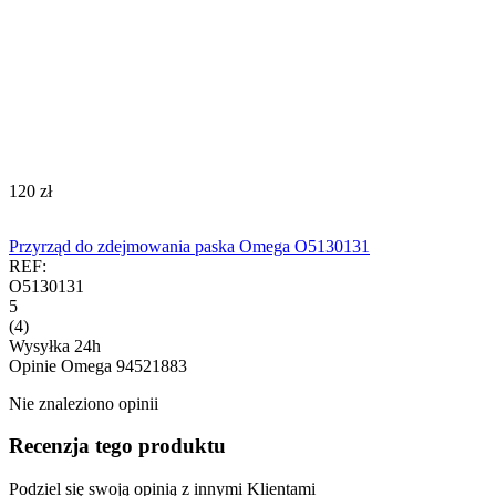
‍120‍
zł
Przyrząd do zdejmowania paska Omega O5130131
REF:
O5130131
5
(4)
Wysyłka 24h
Opinie
Omega 94521883
Nie znaleziono opinii
Recenzja tego produktu
Podziel się swoją opinią z innymi Klientami