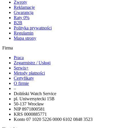
Zwroty
Reklamacje
Gwarancja
Raty 0%
B2B
Polityka prywatności
Regulamin
Mapa strony
Firma
Praca
Zegarmistrz / Usługi
Serwis+
Metody płatności
Certyfikaty
O firmie
–
Doliński Watch Service
pl. Uniwersytecki 15B
50-137 Wrocław
NIP 8971800581
KRS 0000885771
Konto 07 1020 5226 0000 6102 0848 3523