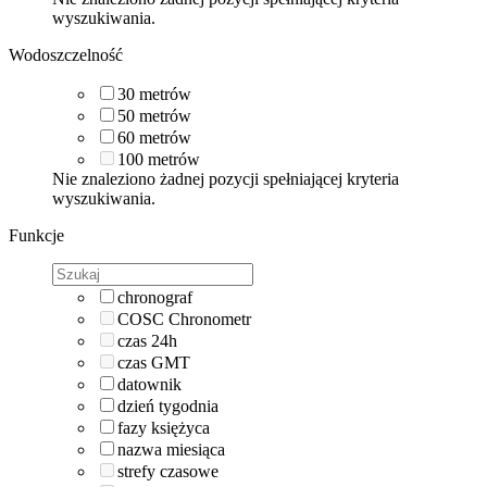
wyszukiwania.
Wodoszczelność
30
metrów
50
metrów
60
metrów
100
metrów
Nie znaleziono żadnej pozycji spełniającej kryteria
wyszukiwania.
Funkcje
chronograf
COSC Chronometr
czas 24h
czas GMT
datownik
dzień tygodnia
fazy księżyca
nazwa miesiąca
strefy czasowe