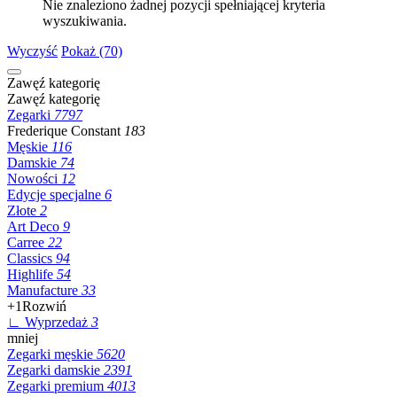
Nie znaleziono żadnej pozycji spełniającej kryteria
wyszukiwania.
Wyczyść
Pokaż (70)
Zawęź kategorię
Zawęź kategorię
Zegarki
7797
Frederique Constant
183
Męskie
116
Damskie
74
Nowości
12
Edycje specjalne
6
Złote
2
Art Deco
9
Carree
22
Classics
94
Highlife
54
Manufacture
33
+1
Rozwiń
∟ Wyprzedaż
3
mniej
Zegarki męskie
5620
Zegarki damskie
2391
Zegarki premium
4013