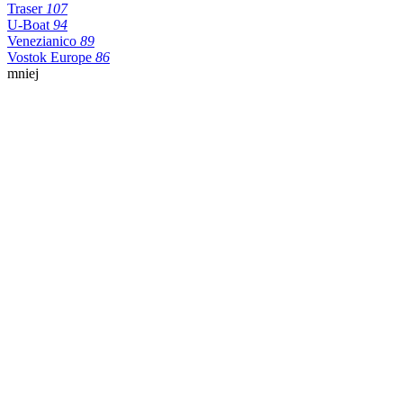
Traser
107
U-Boat
94
Venezianico
89
Vostok Europe
86
mniej