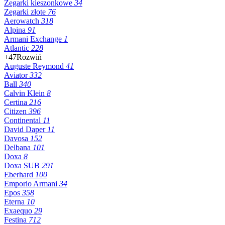
Zegarki kieszonkowe
34
Zegarki złote
76
Aerowatch
318
Alpina
91
Armani Exchange
1
Atlantic
228
+47
Rozwiń
Auguste Reymond
41
Aviator
332
Ball
340
Calvin Klein
8
Certina
216
Citizen
396
Continental
11
David Daper
11
Davosa
152
Delbana
101
Doxa
8
Doxa SUB
291
Eberhard
100
Emporio Armani
34
Epos
358
Eterna
10
Exaequo
29
Festina
712