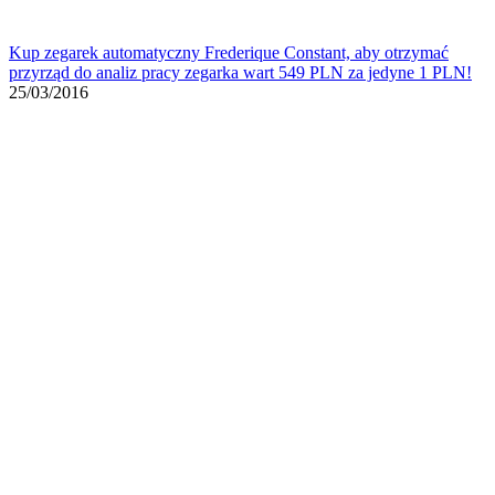
Kup zegarek automatyczny Frederique Constant, aby otrzymać
przyrząd do analiz pracy zegarka wart 549 PLN za jedyne 1 PLN!
25/03/2016