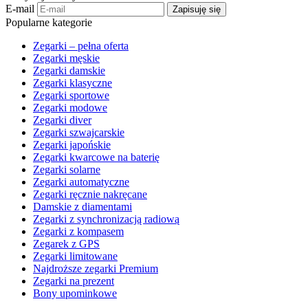
E-mail
Zapisuję się
Popularne kategorie
Zegarki – pełna oferta
Zegarki męskie
Zegarki damskie
Zegarki klasyczne
Zegarki sportowe
Zegarki modowe
Zegarki diver
Zegarki szwajcarskie
Zegarki japońskie
Zegarki kwarcowe na baterię
Zegarki solarne
Zegarki automatyczne
Zegarki ręcznie nakręcane
Damskie z diamentami
Zegarki z synchronizacją radiową
Zegarki z kompasem
Zegarek z GPS
Zegarki limitowane
Najdroższe zegarki Premium
Zegarki na prezent
Bony upominkowe