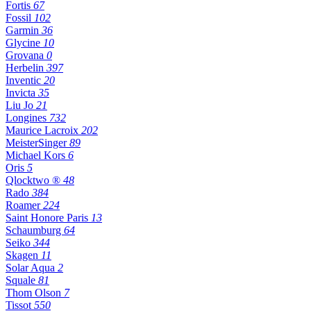
Fortis
67
Fossil
102
Garmin
36
Glycine
10
Grovana
0
Herbelin
397
Inventic
20
Invicta
35
Liu Jo
21
Longines
732
Maurice Lacroix
202
MeisterSinger
89
Michael Kors
6
Oris
5
Qlocktwo ®
48
Rado
384
Roamer
224
Saint Honore Paris
13
Schaumburg
64
Seiko
344
Skagen
11
Solar Aqua
2
Squale
81
Thom Olson
7
Tissot
550