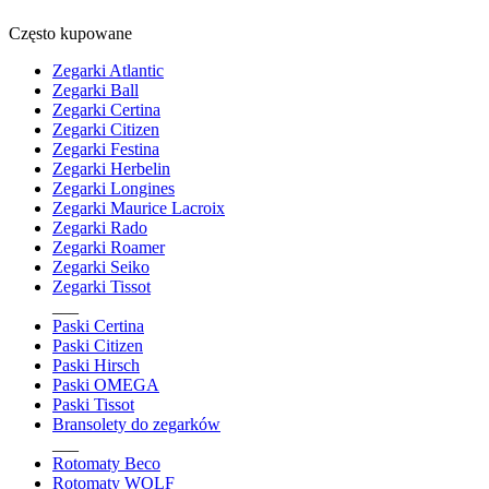
Często kupowane
Zegarki Atlantic
Zegarki Ball
Zegarki Certina
Zegarki Citizen
Zegarki Festina
Zegarki Herbelin
Zegarki Longines
Zegarki Maurice Lacroix
Zegarki Rado
Zegarki Roamer
Zegarki Seiko
Zegarki Tissot
___
Paski Certina
Paski Citizen
Paski Hirsch
Paski OMEGA
Paski Tissot
Bransolety do zegarków
___
Rotomaty Beco
Rotomaty WOLF