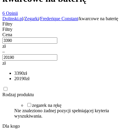
6 Opinii
Dolinski.pl
/
Zegarki
/
Frederique Constant
/
kwarcowe na baterię
Filtry
Filtry
Cena
zł
–
zł
3390
zł
20190
zł
Rodzaj produktu
zegarek na rękę
Nie znaleziono żadnej pozycji spełniającej kryteria
wyszukiwania.
Dla kogo