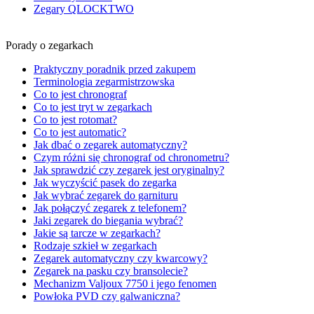
Zegary QLOCKTWO
Porady o zegarkach
Praktyczny poradnik przed zakupem
Terminologia zegarmistrzowska
Co to jest chronograf
Co to jest tryt w zegarkach
Co to jest rotomat?
Co to jest automatic?
Jak dbać o zegarek automatyczny?
Czym różni się chronograf od chronometru?
Jak sprawdzić czy zegarek jest oryginalny?
Jak wyczyścić pasek do zegarka
Jak wybrać zegarek do garnituru
Jak połączyć zegarek z telefonem?
Jaki zegarek do biegania wybrać?
Jakie są tarcze w zegarkach?
Rodzaje szkieł w zegarkach
Zegarek automatyczny czy kwarcowy?
Zegarek na pasku czy bransolecie?
Mechanizm Valjoux 7750 i jego fenomen
Powłoka PVD czy galwaniczna?