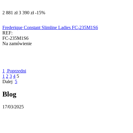
‍2 881‍
zł
‍3 390‍
zł
-15%
Frederique Constant Slimline Ladies FC-235M1S6
REF:
FC-235M1S6
Na zamówienie
1
Poprzedni
1
2
3
4
5
Dalej
5
Blog
17/03/2025