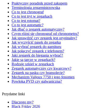
Praktyczny poradnik przed zakupem
Terminologia zegarmistrzowska
Co to jest chronograf
Co to jest tryt w zegarkach
Co to jest rotomat?
Co to jest automatic?
Jak dbać o zegarek automatyczny?
Czym różni się chronograf od chronometru?
Jak sprawdzić czy zegarek jest oryginalny?
Jak wyczyścić pasek do zegarka
Jak wybrać zegarek do garnituru
Jak połączyć zegarek z telefonem?
Jaki zegarek do biegania wybrać?
Jakie są tarcze w zegarkach?
Rodzaje szkieł w zegarkach
Zegarek automatyczny czy kwarcowy?
Zegarek na pasku czy bransolecie?
Mechanizm Valjoux 7750 i jego fenomen
Powłoka PVD czy galwaniczna?
Przydatne linki
Dlaczego my?
Black Friday 2026