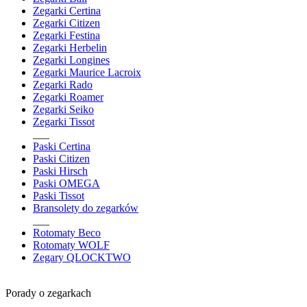
Zegarki Certina
Zegarki Citizen
Zegarki Festina
Zegarki Herbelin
Zegarki Longines
Zegarki Maurice Lacroix
Zegarki Rado
Zegarki Roamer
Zegarki Seiko
Zegarki Tissot
___
Paski Certina
Paski Citizen
Paski Hirsch
Paski OMEGA
Paski Tissot
Bransolety do zegarków
___
Rotomaty Beco
Rotomaty WOLF
Zegary QLOCKTWO
Porady o zegarkach