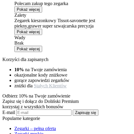
Polecam zakup tego zegarka
Pokaż więcej
Zalety
Zegarek kieszonkowy Tissot-savonette jest
piekny,grawer super szwajcarska precyzja
Pokaż więcej
Wady
Brak
Pokaż więcej
Korzyści dla zapisanych
10%
na Twoje zamówienia
okazjonalne kody zniżkowe
gorące zapowiedzi zegarków
zniżki dla
Stałych Klientów
Odbierz 10% na Twoje zamówienie
Zapisz się i dołącz do Doliński Premium
korzystaj z wszystkich bonusów
E-mail
Zapisuję się
Popularne kategorie
Zegarki – pełna oferta
Zegarki męskie