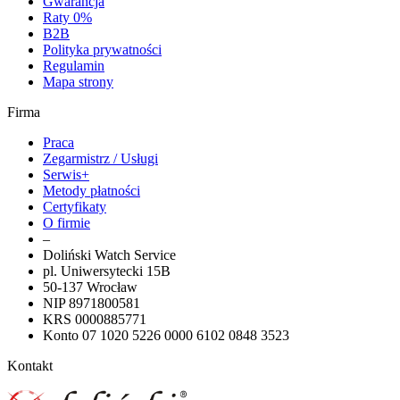
Gwarancja
Raty 0%
B2B
Polityka prywatności
Regulamin
Mapa strony
Firma
Praca
Zegarmistrz / Usługi
Serwis+
Metody płatności
Certyfikaty
O firmie
–
Doliński Watch Service
pl. Uniwersytecki 15B
50-137 Wrocław
NIP 8971800581
KRS 0000885771
Konto 07 1020 5226 0000 6102 0848 3523
Kontakt