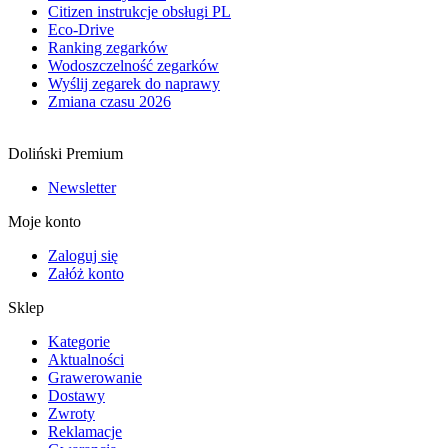
Citizen instrukcje obsługi PL
Eco-Drive
Ranking zegarków
Wodoszczelność zegarków
Wyślij zegarek do naprawy
Zmiana czasu 2026
Doliński Premium
Newsletter
Moje konto
Zaloguj się
Załóż konto
Sklep
Kategorie
Aktualności
Grawerowanie
Dostawy
Zwroty
Reklamacje