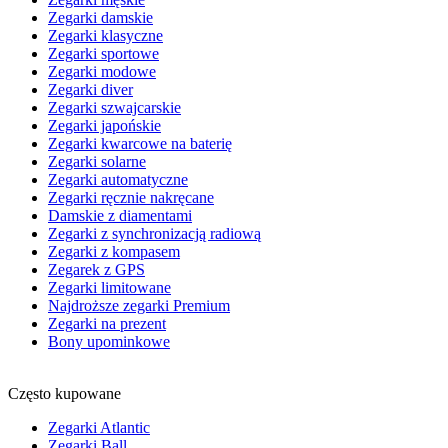
Zegarki damskie
Zegarki klasyczne
Zegarki sportowe
Zegarki modowe
Zegarki diver
Zegarki szwajcarskie
Zegarki japońskie
Zegarki kwarcowe na baterię
Zegarki solarne
Zegarki automatyczne
Zegarki ręcznie nakręcane
Damskie z diamentami
Zegarki z synchronizacją radiową
Zegarki z kompasem
Zegarek z GPS
Zegarki limitowane
Najdroższe zegarki Premium
Zegarki na prezent
Bony upominkowe
Często kupowane
Zegarki Atlantic
Zegarki Ball