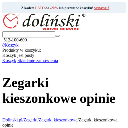
Z kodem
LATO
do
-20%
lub prezent w koszyku!
SPRAWDŹ
512-100-609
0
Koszyk
Produkty w koszyku:
Koszyk jest pusty
Koszyk
Składanie zamówienia
Zegarki
kieszonkowe opinie
Dolinski.pl
/
Zegarki
/
Zegarki kieszonkowe
/
Zegarki kieszonkowe
opinie