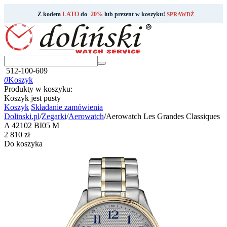
Z kodem
LATO
do
-20%
lub prezent w koszyku!
SPRAWDŹ
512-100-609
0
Koszyk
Produkty w koszyku:
Koszyk jest pusty
Koszyk
Składanie zamówienia
Dolinski.pl
/
Zegarki
/
Aerowatch
/
Aerowatch Les Grandes Classiques
A 42102 BI05 M
‍2 810‍
zł
Do koszyka