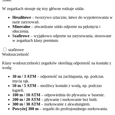
W zegarkach stosuje się trzy główne rodzaje szkła:
Hesalitowe
– tworzywo sztuczne, łatwe do wypolerowania w
razie zarysowań.
Mineralne
– utwardzane szkło odporne na pęknięcia i
stłuczenia.
Szafirowe
– wyjątkowo odporne na zarysowania, stosowane
w zegarkach klasy premium.
szafirowe
Wodoszczelność
Klasy wodoszczelności zegarków określają odporność na kontakt z
wodą:
30 m / 3 ATM
– odporność na zachlapania, np. podczas
mycia rąk.
50 m / 5 ATM
– możliwy kontakt z wodą, np. podczas
kąpieli.
100 m / 10 ATM
– odpowiednia do pływania w basenie.
200 m / 20 ATM
– pływanie i nurkowanie bez butli.
300 m / 30 ATM
– nurkowanie z akwalungiem.
Powyżej 300 m
– zegarki do profesjonalnego nurkowania.