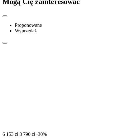
Mogą Cię zainteresować
Proponowane
Wyprzedaż
‍6 153‍
zł
‍8 790‍
zł
-30%