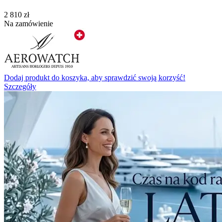
‍2 810‍
zł
Na zamówienie
Dodaj produkt do koszyka, aby sprawdzić swoją korzyść!
Szczegóły