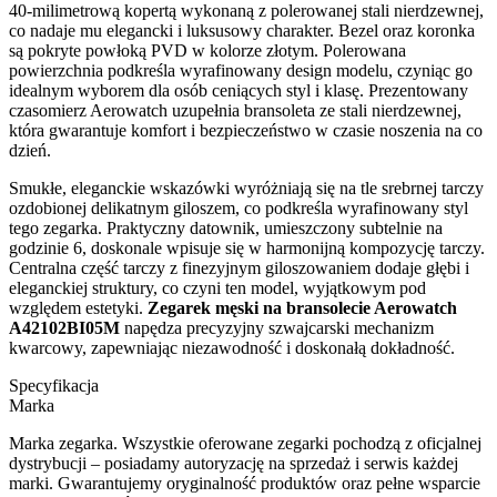
40-milimetrową kopertą wykonaną z polerowanej stali nierdzewnej,
co nadaje mu elegancki i luksusowy charakter. Bezel oraz koronka
są pokryte powłoką PVD w kolorze złotym. Polerowana
powierzchnia podkreśla wyrafinowany design modelu, czyniąc go
idealnym wyborem dla osób ceniących styl i klasę. Prezentowany
czasomierz Aerowatch uzupełnia bransoleta ze stali nierdzewnej,
która gwarantuje komfort i bezpieczeństwo w czasie noszenia na co
dzień.
Smukłe, eleganckie wskazówki wyróżniają się na tle srebrnej tarczy
ozdobionej delikatnym giloszem, co podkreśla wyrafinowany styl
tego zegarka. Praktyczny datownik, umieszczony subtelnie na
godzinie 6, doskonale wpisuje się w harmonijną kompozycję tarczy.
Centralna część tarczy z finezyjnym giloszowaniem dodaje głębi i
eleganckiej struktury, co czyni ten model, wyjątkowym pod
względem estetyki.
Zegarek męski na bransolecie Aerowatch
A42102BI05M
napędza precyzyjny szwajcarski mechanizm
kwarcowy, zapewniając niezawodność i doskonałą dokładność.
Specyfikacja
Marka
Marka zegarka. Wszystkie oferowane zegarki pochodzą z oficjalnej
dystrybucji – posiadamy autoryzację na sprzedaż i serwis każdej
marki. Gwarantujemy oryginalność produktów oraz pełne wsparcie