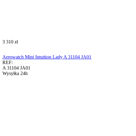
‍3 310‍
zł
Aerowatch Mini Intuition Lady A 31104 JA01
REF:
A 31104 JA01
Wysyłka 24h