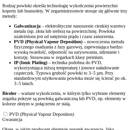
Rodzaj powłoki określa technologię wykończenia powierzchni
koperty lub bransolety. W zegarmistrzostwie stosuje się głównie trzy
metody:
Galwanizacja
– elektrolityczne nanoszenie cienkiej warstwy
metalu (np. złota lub srebra) na powierzchnię. Powłoka
uzależniona jest od natężenia prądu i czasu zanurzenia.
PVD (Physical Vapour Deposition)
– nowoczesna metoda
fizycznego osadzania z fazy gazowej, zapewniająca bardzo
wysoką twardość, odporność na zarysowania, utlenianie i
korozję. Stosowana w zegarkach klasy premium.
IP (Ionic Plating)
– technika podobna do PVD,
wykorzystująca niższą temperaturę i jonowe naładowanie
cząsteczek. Typowa grubość powłoki to 3–5 µm. Przy
standardowym użytkowaniu powłoka może się ścierać po ok.
3–5 latach.
Bicolor
– wariant wykończenia, w którym tylko wybrane elementy
zegarka pokryte są powłoką galwaniczną lub PVD, np. elementy w
kolorze złotym w połączeniu ze stalą.
PVD (Physical Vapour Deposition)
Gwarancja
Okres, w jakim producent obejmuje zegarek gwarancją. Jako