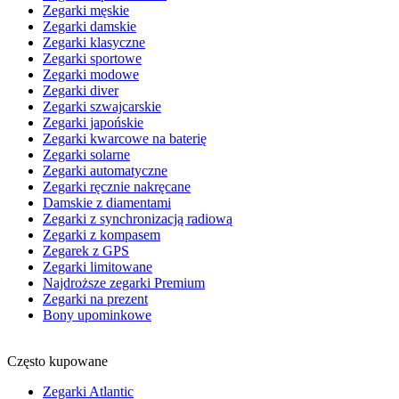
Zegarki męskie
Zegarki damskie
Zegarki klasyczne
Zegarki sportowe
Zegarki modowe
Zegarki diver
Zegarki szwajcarskie
Zegarki japońskie
Zegarki kwarcowe na baterię
Zegarki solarne
Zegarki automatyczne
Zegarki ręcznie nakręcane
Damskie z diamentami
Zegarki z synchronizacją radiową
Zegarki z kompasem
Zegarek z GPS
Zegarki limitowane
Najdroższe zegarki Premium
Zegarki na prezent
Bony upominkowe
Często kupowane
Zegarki Atlantic