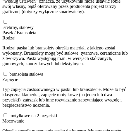
"według ustawień" oznacza, że użytkownik może ustawić sobie
swój własny, bądź oferowany przez producenta projekt tarczy
graficznej (dotyczy wyłącznie smartwatchy).
srebrny, stalowy
Pasek / Bransoleta
Rodzaj
Rodzaj paska lub bransolety określa materiał, z jakiego został
wykonany. Bransolety mogą być stalowe, tytanowe, ceramiczne lub
z tworzywa. Paski występują m.in. w wersjach skórzanych,
gumowych, kauczukowych lub tekstylnych.
bransoleta stalowa
Zapięcie
Typ zapięcia zastosowanego w pasku lub bransolecie. Może to być
klasyczna klamerka, zapięcie motylkowe (na jeden lub dwa
przyciski), zatrzask lub inne rozwiązanie zapewniające wygodę i
bezpieczeństwo noszenia.
motylkowe na 2 przyciski
Mocowanie
Określa sposób mocowania paska do koperty. Mocowanie może