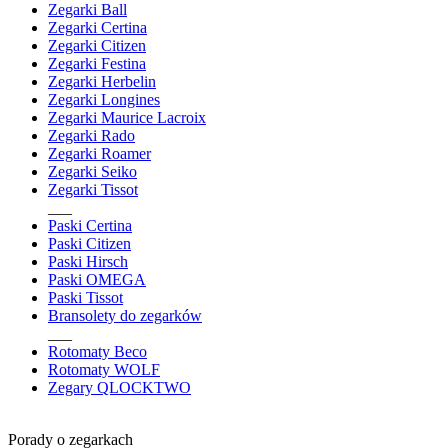
Zegarki Ball
Zegarki Certina
Zegarki Citizen
Zegarki Festina
Zegarki Herbelin
Zegarki Longines
Zegarki Maurice Lacroix
Zegarki Rado
Zegarki Roamer
Zegarki Seiko
Zegarki Tissot
___
Paski Certina
Paski Citizen
Paski Hirsch
Paski OMEGA
Paski Tissot
Bransolety do zegarków
___
Rotomaty Beco
Rotomaty WOLF
Zegary QLOCKTWO
Porady o zegarkach