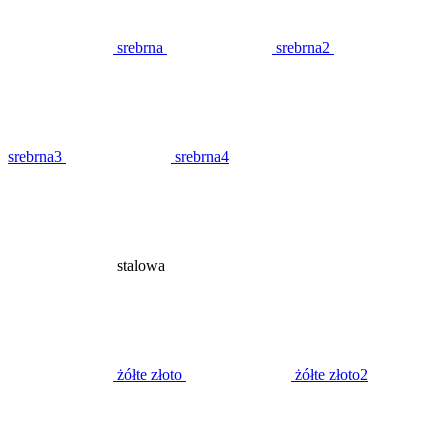
srebrna
srebrna2
srebrna3
srebrna4
stalowa
żółte złoto
żółte złoto2