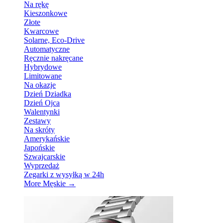
Na rękę
Kieszonkowe
Złote
Kwarcowe
Solarne, Eco-Drive
Automatyczne
Ręcznie nakręcane
Hybrydowe
Limitowane
Na okazje
Dzień Dziadka
Dzień Ojca
Walentynki
Zestawy
Na skróty
Amerykańskie
Japońskie
Szwajcarskie
Wyprzedaż
Zegarki z wysyłką w 24h
More Męskie
→