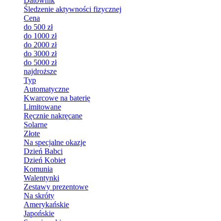
Datownik
Śledzenie aktywności fizycznej
Cena
do 500 zł
do 1000 zł
do 2000 zł
do 3000 zł
do 5000 zł
najdroższe
Typ
Automatyczne
Kwarcowe na baterię
Limitowane
Ręcznie nakręcane
Solarne
Złote
Na specjalne okazje
Dzień Babci
Dzień Kobiet
Komunia
Walentynki
Zestawy prezentowe
Na skróty
Amerykańskie
Japońskie