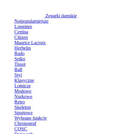
Zegarki damskie
Najpopularniejsze
Longines
Certina
Citizen
Maurice Lacroix
Herbelin
Rado
Seiko
Tissot
Ball
Styl
Klasyczne
Lotnicze
Modowe
Nurkowe
Retro
Skeleton
Sportowe
Wybrane funkcje
Chronograf
COSC