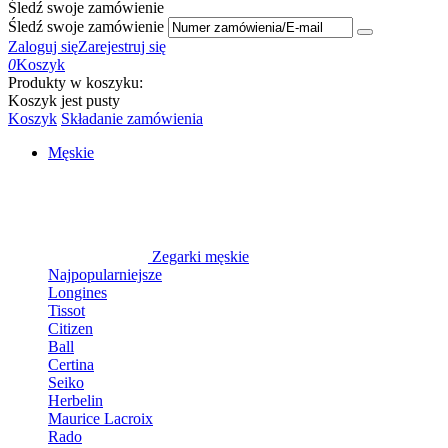
Śledź swoje zamówienie
Śledź swoje zamówienie
Zaloguj się
Zarejestruj się
0
Koszyk
Produkty w koszyku:
Koszyk jest pusty
Koszyk
Składanie zamówienia
Męskie
Zegarki męskie
Najpopularniejsze
Longines
Tissot
Citizen
Ball
Certina
Seiko
Herbelin
Maurice Lacroix
Rado