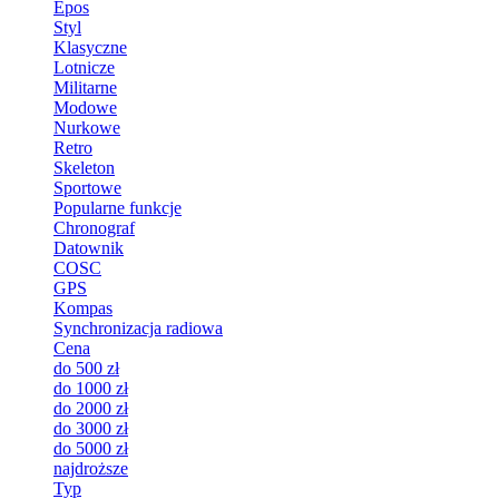
Epos
Styl
Klasyczne
Lotnicze
Militarne
Modowe
Nurkowe
Retro
Skeleton
Sportowe
Popularne funkcje
Chronograf
Datownik
COSC
GPS
Kompas
Synchronizacja radiowa
Cena
do 500 zł
do 1000 zł
do 2000 zł
do 3000 zł
do 5000 zł
najdroższe
Typ