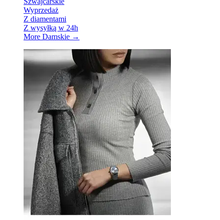
Szwajcarskie
Wyprzedaż
Z diamentami
Z wysyłką w 24h
More Damskie
→