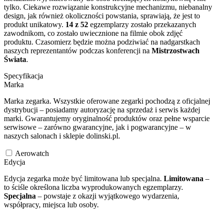
tylko. Ciekawe rozwiązanie konstrukcyjne mechanizmu, niebanalny
design, jak również okoliczności powstania, sprawiają, że jest to
produkt unikatowy.
14 z 52
egzemplarzy zostało przekazanych
zawodnikom, co zostało uwiecznione na filmie obok zdjęć
produktu. Czasomierz będzie można podziwiać na nadgarstkach
naszych reprezentantów podczas konferencji na
Mistrzostwach
Świata
.
Specyfikacja
Marka
Marka zegarka. Wszystkie oferowane zegarki pochodzą z oficjalnej
dystrybucji – posiadamy autoryzację na sprzedaż i serwis każdej
marki. Gwarantujemy oryginalność produktów oraz pełne wsparcie
serwisowe – zarówno gwarancyjne, jak i pogwarancyjne – w
naszych salonach i sklepie dolinski.pl.
Aerowatch
Edycja
Edycja zegarka może być limitowana lub specjalna.
Limitowana
–
to ściśle określona liczba wyprodukowanych egzemplarzy.
Specjalna
– powstaje z okazji wyjątkowego wydarzenia,
współpracy, miejsca lub osoby.