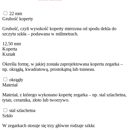
22
mm
Grubość koperty
Grubość, czyli wysokość koperty mierzona od spodu dekla do
szczytu szkła – podawana w milimetrach.
12,50
mm
Koperta
Kształt
Określa formę, w jakiej została zaprojektowana koperta zegarka –
np. okrągłą, kwadratową, prostokątną lub tonneau.
okrągły
Materiał
Materiał, z którego wykonano kopertę zegarka – np. stal szlachetna,
tytan, ceramika, złoto lub tworzywo.
stal szlachetna
Szkło
W zegarkach stosuje się trzy główne rodzaje szkła: