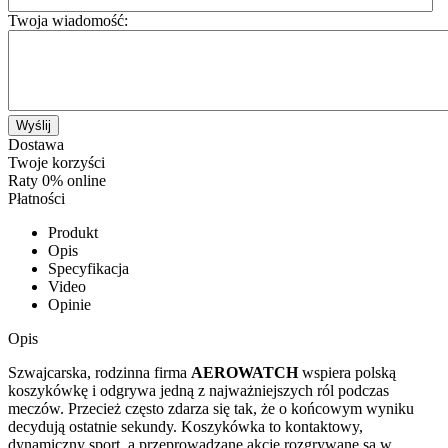
Twoja wiadomość:
Wyślij
Dostawa
Twoje korzyści
Raty 0% online
Płatności
Produkt
Opis
Specyfikacja
Video
Opinie
Opis
Szwajcarska, rodzinna firma
AEROWATCH
wspiera polską
koszykówkę i odgrywa jedną z najważniejszych ról podczas
meczów. Przecież często zdarza się tak, że o końcowym wyniku
decydują ostatnie sekundy. Koszykówka to kontaktowy,
dynamiczny sport, a przeprowadzane akcje rozgrywane są w