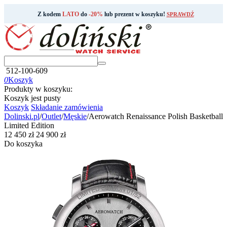
Z kodem
LATO
do
-20%
lub prezent w koszyku!
SPRAWDŹ
512-100-609
0
Koszyk
Produkty w koszyku:
Koszyk jest pusty
Koszyk
Składanie zamówienia
Dolinski.pl
/
Outlet
/
Męskie
/
Aerowatch Renaissance Polish Basketball
Limited Edition
‍12 450‍
zł
‍24 900‍
zł
Do koszyka