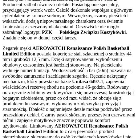
Producent zadbał również o detale. Posiadają one specjalny,
przyciągający wzrok wzór. Całość doskonale współgra z głównym
cyferblatem w kolorze srebrnym. Wewnętrzny, czarny pierścień i
wskazówki dodają niepowtarzalnego charakteru oraz świetnie
kontrastują z czerwonymi akcentami. Oczywiście nie mogło
zabraknąć logotypu
PZK — Polskiego Związku Koszykówki
.
Znajduje się on w dolnej części tarczy.
Zegarek męski
AEROWATCH Renaissance Polish Basketball
Limited Edition
posiada kopertę ze stali szlachetnej o średnicy 44
mm i grubości 12,5 mm. Dzięki satynowanemu wykończeniu
obudowy, czasomierz jest bardziej stonowany. Na pierścieniu
widnieje numer limitacji. Wodoszczelność 5 bar (50m) pozwala na
swobodne zanurzenie i zachlapanie zegarka. Ręcznie nakręcany
mechanizm, który powstał na bazie
Unitasa 6497-1
, zapewnia
właścicielowi rezerwę chodu na poziomie 46-godzin. Rodowany
oraz ręcznie zdobiony werk wyróżnia się nowoczesną konstrukcją i
bogatym zdobieniem, przez co od razu widać, że obcuje się z
produktem luksusowym, wykonanym z niezwykłą precyzją i
starannością. Dbałość o najmniejsze detale można podziwiać przez
przeszklony dekiel. Czarny pasek skórzany przeszytym czerwonymi
nićmi i zapięcie motylkowe znacznie poprawia komfort
użytkowania. Limitowany
AEROWATCH Renaissance Polish
Basketball Limited Edition
to z całą pewnością produkt
nietuzinkowy, skierowany do osób kochających koszykówkę i nie