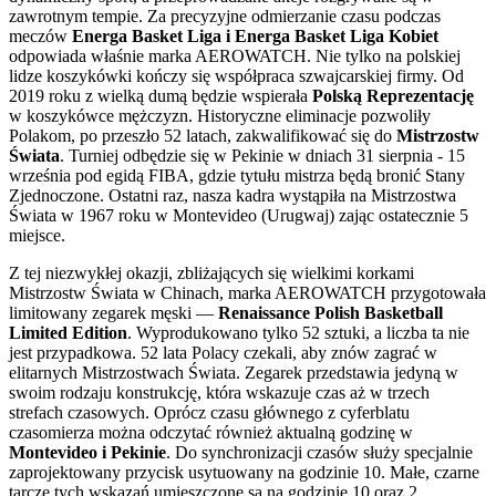
zawrotnym tempie. Za precyzyjne odmierzanie czasu podczas
meczów
Energa Basket Liga i Energa Basket Liga Kobiet
odpowiada właśnie marka AEROWATCH. Nie tylko na polskiej
lidze koszykówki kończy się współpraca szwajcarskiej firmy. Od
2019 roku z wielką dumą będzie wspierała
Polską Reprezentację
w koszykówce mężczyzn. Historyczne eliminacje pozwoliły
Polakom, po przeszło 52 latach, zakwalifikować się do
Mistrzostw
Świata
. Turniej odbędzie się w Pekinie w dniach 31 sierpnia - 15
września pod egidą FIBA, gdzie tytułu mistrza będą bronić Stany
Zjednoczone. Ostatni raz, nasza kadra wystąpiła na Mistrzostwa
Świata w 1967 roku w Montevideo (Urugwaj) zając ostatecznie 5
miejsce.
Z tej niezwykłej okazji, zbliżających się wielkimi korkami
Mistrzostw Świata w Chinach, marka AEROWATCH przygotowała
limitowany zegarek męski —
Renaissance Polish Basketball
Limited Edition
. Wyprodukowano tylko 52 sztuki, a liczba ta nie
jest przypadkowa. 52 lata Polacy czekali, aby znów zagrać w
elitarnych Mistrzostwach Świata. Zegarek przedstawia jedyną w
swoim rodzaju konstrukcję, która wskazuje czas aż w trzech
strefach czasowych. Oprócz czasu głównego z cyferblatu
czasomierza można odczytać również aktualną godzinę w
Montevideo i Pekinie
. Do synchronizacji czasów służy specjalnie
zaprojektowany przycisk usytuowany na godzinie 10. Małe, czarne
tarcze tych wskazań umieszczone są na godzinie 10 oraz 2.