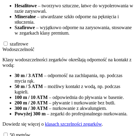
Hesalitowe
– tworzywo sztuczne, łatwe do wypolerowania w
razie zarysowań.
Mineralne
– utwardzane szkło odporne na pęknięcia i
stłuczenia.
Szafirowe
– wyjątkowo odporne na zarysowania, stosowane
w zegarkach klasy premium.
szafirowe
Wodoszczelność
Klasy wodoszczelności zegarków określają odporność na kontakt z
wodą:
30 m / 3 ATM
– odporność na zachlapania, np. podczas
mycia rąk.
50 m / 5 ATM
– możliwy kontakt z wodą, np. podczas
kąpieli.
100 m / 10 ATM
– odpowiednia do pływania w basenie.
200 m / 20 ATM
– pływanie i nurkowanie bez butli.
300 m / 30 ATM
– nurkowanie z akwalungiem.
Powyżej 300 m
– zegarki do profesjonalnego nurkowania.
Dowiedz się więcej o
klasach szczelności zegarków
.
50
metrów