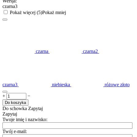
Wersja:
czarna3
Pokaż więcej (5)
Pokaż mniej
czarna
czarna2
czarna3
niebieska
różowe złoto
+
−
Do koszyka
Do schowka
Zapytaj
Zapytaj
Twoje imię i nazwisko:
Twój e-mail: