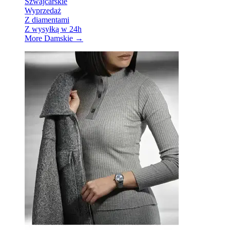
Szwajcarskie
Wyprzedaż
Z diamentami
Z wysyłką w 24h
More Damskie
→