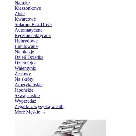
Na rękę
Kieszonkowe
Złote
Kwarcowe
Solarne, Eco-Drive
Automatyczne
Ręcznie nakręcane
Hybrydowe
Limitowane
Na okazje
Dzień Dziadka
Dzień Ojca
Walentynki
Zestawy
Na skróty
Amerykańskie
Japońskie
Szwajcarskie
Wyprzedaż
Zegarki z wysyłką w 24h
More Męskie
→