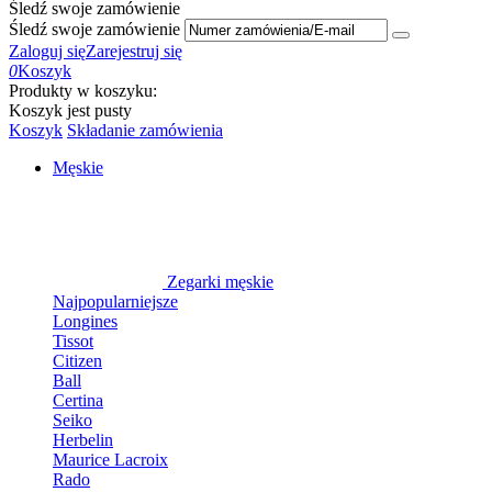
Śledź swoje zamówienie
Śledź swoje zamówienie
Zaloguj się
Zarejestruj się
0
Koszyk
Produkty w koszyku:
Koszyk jest pusty
Koszyk
Składanie zamówienia
Męskie
Zegarki męskie
Najpopularniejsze
Longines
Tissot
Citizen
Ball
Certina
Seiko
Herbelin
Maurice Lacroix
Rado