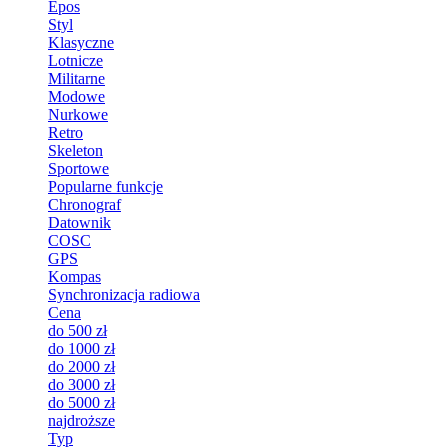
Epos
Styl
Klasyczne
Lotnicze
Militarne
Modowe
Nurkowe
Retro
Skeleton
Sportowe
Popularne funkcje
Chronograf
Datownik
COSC
GPS
Kompas
Synchronizacja radiowa
Cena
do 500 zł
do 1000 zł
do 2000 zł
do 3000 zł
do 5000 zł
najdroższe
Typ