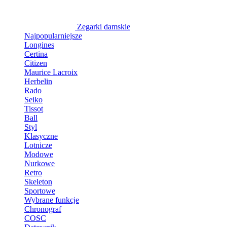
Zegarki damskie
Najpopularniejsze
Longines
Certina
Citizen
Maurice Lacroix
Herbelin
Rado
Seiko
Tissot
Ball
Styl
Klasyczne
Lotnicze
Modowe
Nurkowe
Retro
Skeleton
Sportowe
Wybrane funkcje
Chronograf
COSC