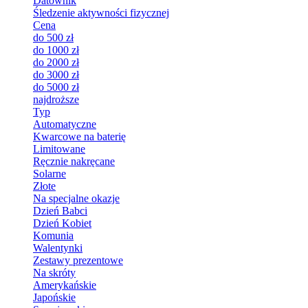
Datownik
Śledzenie aktywności fizycznej
Cena
do 500 zł
do 1000 zł
do 2000 zł
do 3000 zł
do 5000 zł
najdroższe
Typ
Automatyczne
Kwarcowe na baterię
Limitowane
Ręcznie nakręcane
Solarne
Złote
Na specjalne okazje
Dzień Babci
Dzień Kobiet
Komunia
Walentynki
Zestawy prezentowe
Na skróty
Amerykańskie
Japońskie