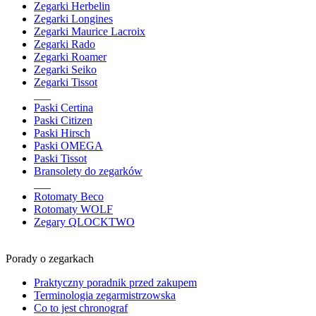
Zegarki Herbelin
Zegarki Longines
Zegarki Maurice Lacroix
Zegarki Rado
Zegarki Roamer
Zegarki Seiko
Zegarki Tissot
___
Paski Certina
Paski Citizen
Paski Hirsch
Paski OMEGA
Paski Tissot
Bransolety do zegarków
___
Rotomaty Beco
Rotomaty WOLF
Zegary QLOCKTWO
Porady o zegarkach
Praktyczny poradnik przed zakupem
Terminologia zegarmistrzowska
Co to jest chronograf