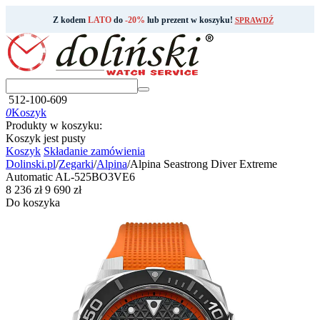
Z kodem
LATO
do
-20%
lub prezent w koszyku!
SPRAWDŹ
512-100-609
0
Koszyk
Produkty w koszyku:
Koszyk jest pusty
Koszyk
Składanie zamówienia
Dolinski.pl
/
Zegarki
/
Alpina
/
Alpina Seastrong Diver Extreme
Automatic AL-525BO3VE6
‍8 236‍
zł
‍9 690‍
zł
Do koszyka