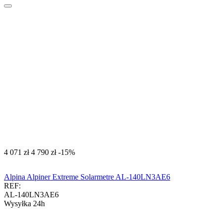
‍4 071‍
zł
‍4 790‍
zł
-15%
Alpina Alpiner Extreme Solarmetre AL-140LN3AE6
REF:
AL-140LN3AE6
Wysyłka 24h