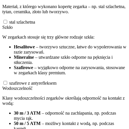
Materiał, z którego wykonano kopertę zegarka – np. stal szlachetna,
tytan, ceramika, złoto lub tworzywo.
stal szlachetna
Szkło
W zegarkach stosuje się trzy główne rodzaje szkła:
Hesalitowe
– tworzywo sztuczne, łatwe do wypolerowania w
razie zarysowań.
Mineralne
– utwardzane szkło odporne na pęknięcia i
stłuczenia.
Szafirowe
– wyjątkowo odporne na zarysowania, stosowane
w zegarkach klasy premium.
szafirowe z antyrefleksem
Wodoszczelność
Klasy wodoszczelności zegarków określają odporność na kontakt z
wodą:
30 m / 3 ATM
– odporność na zachlapania, np. podczas
mycia rąk.
50 m / 5 ATM
– możliwy kontakt z wodą, np. podczas
kąpieli.