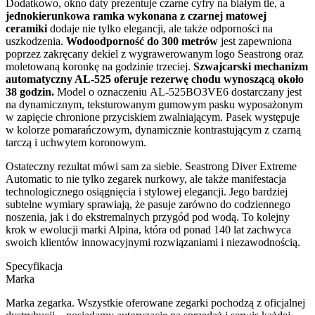
Dodatkowo, okno daty prezentuje czarne cyfry na białym tle, a
jednokierunkowa ramka wykonana z czarnej matowej
ceramiki
dodaje nie tylko elegancji, ale także odporności na
uszkodzenia.
Wodoodporność do 300 metrów
jest zapewniona
poprzez zakręcany dekiel z wygrawerowanym logo Seastrong oraz
moletowaną koronkę na godzinie trzeciej.
Szwajcarski mechanizm
automatyczny AL-525 oferuje rezerwę chodu wynoszącą około
38 godzin.
Model o oznaczeniu AL-525BO3VE6 dostarczany jest
na dynamicznym, teksturowanym gumowym pasku wyposażonym
w zapięcie chronione przyciskiem zwalniającym. Pasek występuje
w kolorze pomarańczowym, dynamicznie kontrastującym z czarną
tarczą i uchwytem koronowym.
Ostateczny rezultat mówi sam za siebie. Seastrong Diver Extreme
Automatic to nie tylko zegarek nurkowy, ale także manifestacja
technologicznego osiągnięcia i stylowej elegancji. Jego bardziej
subtelne wymiary sprawiają, że pasuje zarówno do codziennego
noszenia, jak i do ekstremalnych przygód pod wodą. To kolejny
krok w ewolucji marki Alpina, która od ponad 140 lat zachwyca
swoich klientów innowacyjnymi rozwiązaniami i niezawodnością.
Specyfikacja
Marka
Marka zegarka. Wszystkie oferowane zegarki pochodzą z oficjalnej