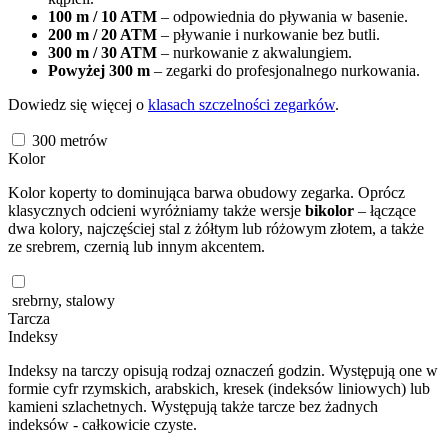
100 m / 10 ATM
– odpowiednia do pływania w basenie.
200 m / 20 ATM
– pływanie i nurkowanie bez butli.
300 m / 30 ATM
– nurkowanie z akwalungiem.
Powyżej 300 m
– zegarki do profesjonalnego nurkowania.
Dowiedz się więcej o
klasach szczelności zegarków
.
300
metrów
Kolor
Kolor koperty to dominująca barwa obudowy zegarka. Oprócz
klasycznych odcieni wyróżniamy także wersje
bikolor
– łączące
dwa kolory, najczęściej stal z żółtym lub różowym złotem, a także
ze srebrem, czernią lub innym akcentem.
srebrny, stalowy
Tarcza
Indeksy
Indeksy na tarczy opisują rodzaj oznaczeń godzin. Występują one w
formie cyfr rzymskich, arabskich, kresek (indeksów liniowych) lub
kamieni szlachetnych. Występują także tarcze bez żadnych
indeksów - całkowicie czyste.