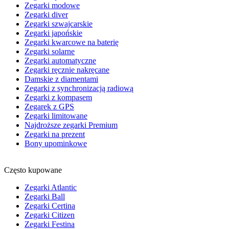
Zegarki modowe
Zegarki diver
Zegarki szwajcarskie
Zegarki japońskie
Zegarki kwarcowe na baterię
Zegarki solarne
Zegarki automatyczne
Zegarki ręcznie nakręcane
Damskie z diamentami
Zegarki z synchronizacją radiową
Zegarki z kompasem
Zegarek z GPS
Zegarki limitowane
Najdroższe zegarki Premium
Zegarki na prezent
Bony upominkowe
Często kupowane
Zegarki Atlantic
Zegarki Ball
Zegarki Certina
Zegarki Citizen
Zegarki Festina