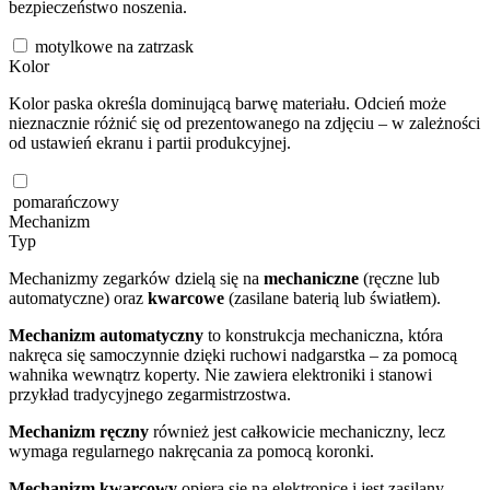
bezpieczeństwo noszenia.
motylkowe na zatrzask
Kolor
Kolor paska określa dominującą barwę materiału. Odcień może
nieznacznie różnić się od prezentowanego na zdjęciu – w zależności
od ustawień ekranu i partii produkcyjnej.
pomarańczowy
Mechanizm
Typ
Mechanizmy zegarków dzielą się na
mechaniczne
(ręczne lub
automatyczne) oraz
kwarcowe
(zasilane baterią lub światłem).
Mechanizm automatyczny
to konstrukcja mechaniczna, która
nakręca się samoczynnie dzięki ruchowi nadgarstka – za pomocą
wahnika wewnątrz koperty. Nie zawiera elektroniki i stanowi
przykład tradycyjnego zegarmistrzostwa.
Mechanizm ręczny
również jest całkowicie mechaniczny, lecz
wymaga regularnego nakręcania za pomocą koronki.
Mechanizm kwarcowy
opiera się na elektronice i jest zasilany