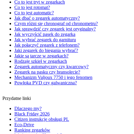
Co to jest tryt w zegarkach
Co to jest rotomat?
Co to jest automatic?
Jak dbać o zegarek automatyczny?
Czym różni się chronograf od chronometru?
Jak sprawdzić czy zegarek jest oryginalny?
Jak wyczyścić pasek do zegarka
Jak wybrać zegarek do garnituru
Jak połączyć zegarek z telefonem?
Jaki zegarek do biegania wybrać?
Jakie są tarcze w zegarkach?
Rodzaje szkieł w zegarkach
Zegarek automatyczny czy kwarcowy?
Zegarek na pasku czy bransolecie?
Mechanizm Valjoux 7750 i jego fenomen
Powłoka PVD czy galwaniczna?
Przydatne linki
Dlaczego my?
Black Friday 2026
Citizen instrukcje obsługi PL
Eco-Drive
Ranking zegarków