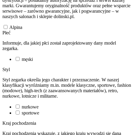
dystrybucji – posiadamy autoryzację na sprzedaż i serwis każdej
marki. Gwarantujemy oryginalność produktów oraz pełne wsparcie
serwisowe – zarówno gwarancyjne, jak i pogwarancyjne – w
naszych salonach i sklepie dolinski.pl.
Alpina
Płeć
Informuje, dla jakiej płci został zaprojektowany dany model
zegarka.
męski
Styl
Styl zegarka określa jego charakter i przeznaczenie. W naszej
klasyfikacji wyróżniamy m.in. modele klasyczne, sportowe, fashion
(modowe), high-tech (z zaawansowanych materiałów), retro,
nurkowe, lotnicze i militarne.
nurkowe
sportowe
Kraj pochodzenia
Kraj pochodzenia wskazuje, z jakiego kraju wywodzi się dana