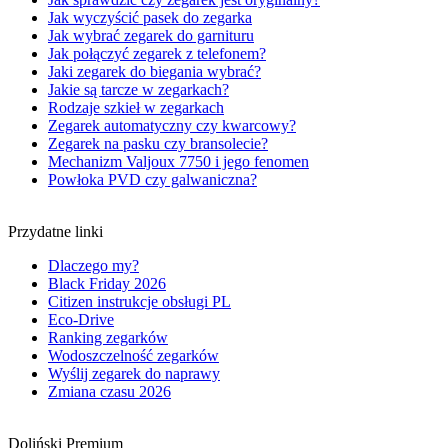
Jak wyczyścić pasek do zegarka
Jak wybrać zegarek do garnituru
Jak połączyć zegarek z telefonem?
Jaki zegarek do biegania wybrać?
Jakie są tarcze w zegarkach?
Rodzaje szkieł w zegarkach
Zegarek automatyczny czy kwarcowy?
Zegarek na pasku czy bransolecie?
Mechanizm Valjoux 7750 i jego fenomen
Powłoka PVD czy galwaniczna?
Przydatne linki
Dlaczego my?
Black Friday 2026
Citizen instrukcje obsługi PL
Eco-Drive
Ranking zegarków
Wodoszczelność zegarków
Wyślij zegarek do naprawy
Zmiana czasu 2026
Doliński Premium