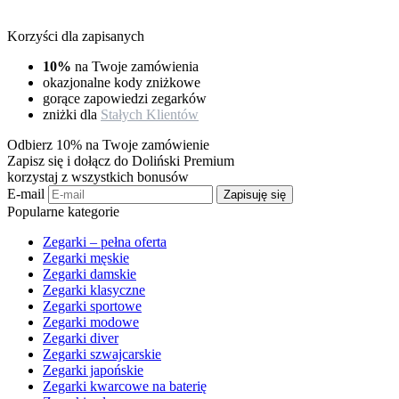
Korzyści dla zapisanych
10%
na Twoje zamówienia
okazjonalne kody zniżkowe
gorące zapowiedzi zegarków
zniżki dla
Stałych Klientów
Odbierz 10% na Twoje zamówienie
Zapisz się i dołącz do Doliński Premium
korzystaj z wszystkich bonusów
E-mail
Zapisuję się
Popularne kategorie
Zegarki – pełna oferta
Zegarki męskie
Zegarki damskie
Zegarki klasyczne
Zegarki sportowe
Zegarki modowe
Zegarki diver
Zegarki szwajcarskie
Zegarki japońskie
Zegarki kwarcowe na baterię