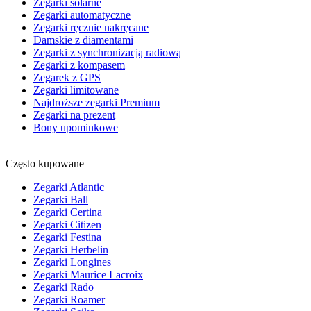
Zegarki solarne
Zegarki automatyczne
Zegarki ręcznie nakręcane
Damskie z diamentami
Zegarki z synchronizacją radiową
Zegarki z kompasem
Zegarek z GPS
Zegarki limitowane
Najdroższe zegarki Premium
Zegarki na prezent
Bony upominkowe
Często kupowane
Zegarki Atlantic
Zegarki Ball
Zegarki Certina
Zegarki Citizen
Zegarki Festina
Zegarki Herbelin
Zegarki Longines
Zegarki Maurice Lacroix
Zegarki Rado
Zegarki Roamer