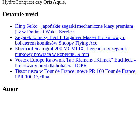
HydroConquest czy Oris Aquis.
Ostatnie treści
King Seiko - japońskie zegarki mechaniczne klasy premium
już w Doliński Watch Service
Zegarek lotniczy BALL Engineer Master II z kultowym
bohaterem komiksów Snoopy Flying Ace
Eberhard Scafograf 200 MCMLIX. Legendarny zegarek
nurkowy powraca w kopercie 39 mm
Vostok Europe Ratownik Tatr Klemens „Klimek” Bachleda -
limitowany hołd dla bohatera TOPR
Tissot rusza w Tour de France: nowe PR 100 Tour de France
i PR 100 Cycling
Autor