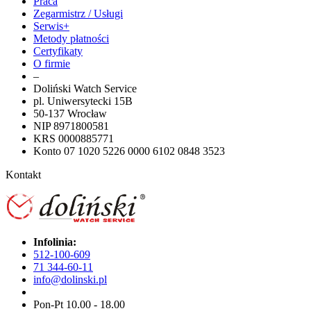
Praca
Zegarmistrz / Usługi
Serwis+
Metody płatności
Certyfikaty
O firmie
–
Doliński Watch Service
pl. Uniwersytecki 15B
50-137 Wrocław
NIP 8971800581
KRS 0000885771
Konto 07 1020 5226 0000 6102 0848 3523
Kontakt
Infolinia:
512-100-609
71 344-60-11
info@dolinski.pl
Pon-Pt 10.00 - 18.00