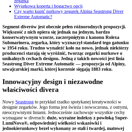
zegarka
Wyjątkowa koperta i bogactwo opcji
Czy warto kupić nurkowy zegarek Alpina Seastrong Diver
Extreme Automatic?
Segment diverów jest obecnie pełen różnorodnych propozycji.
Większość z nich opiera się jednak na jednym, bardzo
konserwatywnym wzorze, zaczerpniętym z kanonu Rolexa
Submarinera, zegarka, który wyznaczył standard tego gatunku
w 1954 roku. Trudno wynaleźć koło na nowo, jednak niektórzy
producenci starają się wyróżnić, tworząc zegarki nurkowe o
unikalnych cechach designu. Jedną z takich nowości jest linia
Seastrong Diver Extreme Automatic — propozycja od Alpiny,
szwajcarskiej marki, której korzenie sięgają 1883 roku.
Innowacyjny design i niezawodne
właściwości divera
Nowy
Seastrong
to przykład rzadko spotykanej kreatywności w
designie zegarków. Jego forma jest świeża i nowoczesna, z ostrymi,
nieoczywistymi liniami. Jednocześnie zachowuje wszystkie cechy
wymagane w diverach:
duże, wyraźne indeksy z powłoką Super-
LumiNova®, odpowiedniej wielkości wskazówki i
jednokierunkowy bezel wykonany ze stali i twardej, matowej