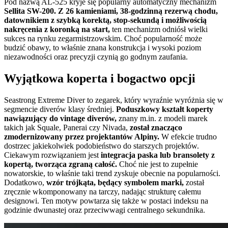
Pod nazwą AL-525 kryje się popularny automatyczny mechanizm
Sellita SW-200. Z 26 kamieniami, 38-godzinną rezerwą chodu,
datownikiem z szybką korektą, stop-sekundą i możliwością
nakręcenia z koronką na start,
ten mechanizm odniósł wielki
sukces na rynku zegarmistrzowskim. Choć popularność może
budzić obawy, to właśnie znana konstrukcja i wysoki poziom
niezawodności oraz precyzji czynią go godnym zaufania.
Wyjątkowa koperta i bogactwo opcji
Seastrong Extreme Diver to zegarek, który wyraźnie wyróżnia się w
segmencie diverów klasy średniej.
Poduszkowy kształt koperty
nawiązujący do vintage diverów,
znany m.in. z modeli marek
takich jak Squale, Panerai czy Nivada,
został znacząco
zmodernizowany przez projektantów Alpiny.
W efekcie trudno
dostrzec jakiekolwiek podobieństwo do starszych projektów.
Ciekawym rozwiązaniem jest
integracja paska lub bransolety z
kopertą, tworząca zgraną całość.
Choć nie jest to zupełnie
nowatorskie, to właśnie taki trend zyskuje obecnie na popularności.
Dodatkowo,
wzór trójkąta, będący symbolem marki,
został
zręcznie wkomponowany na tarczy, nadając strukturę całemu
designowi. Ten motyw powtarza się także w postaci indeksu na
godzinie dwunastej oraz przeciwwagi centralnego sekundnika.