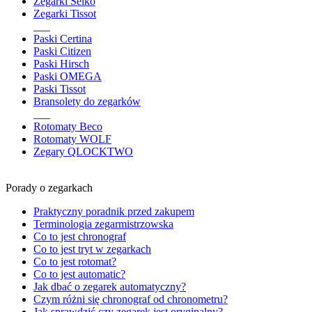
Zegarki Seiko
Zegarki Tissot
___
Paski Certina
Paski Citizen
Paski Hirsch
Paski OMEGA
Paski Tissot
Bransolety do zegarków
___
Rotomaty Beco
Rotomaty WOLF
Zegary QLOCKTWO
Porady o zegarkach
Praktyczny poradnik przed zakupem
Terminologia zegarmistrzowska
Co to jest chronograf
Co to jest tryt w zegarkach
Co to jest rotomat?
Co to jest automatic?
Jak dbać o zegarek automatyczny?
Czym różni się chronograf od chronometru?
Jak sprawdzić czy zegarek jest oryginalny?