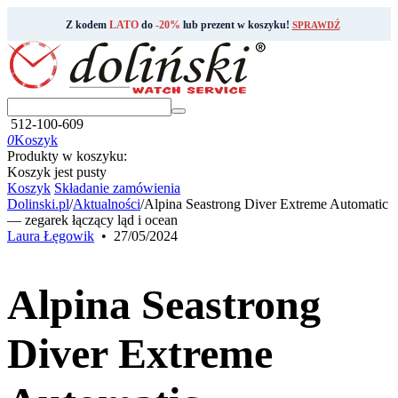
Z kodem
LATO
do
-20%
lub prezent w koszyku!
SPRAWDŹ
512-100-609
0
Koszyk
Produkty w koszyku:
Koszyk jest pusty
Koszyk
Składanie zamówienia
Dolinski.pl
/
Aktualności
/
Alpina Seastrong Diver Extreme Automatic
— zegarek łączący ląd i ocean
Laura Łęgowik
•
27/05/2024
Alpina Seastrong
Diver Extreme