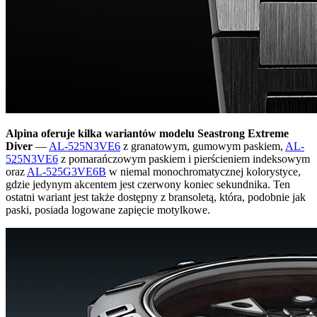
Alpina oferuje kilka wariantów modelu Seastrong Extreme
Diver
—
AL-525N3VE6
z granatowym, gumowym paskiem,
AL-
525N3VE6
z pomarańczowym paskiem i pierścieniem indeksowym
oraz
AL-525G3VE6B
w niemal monochromatycznej kolorystyce,
gdzie jedynym akcentem jest czerwony koniec sekundnika. Ten
ostatni wariant jest także dostępny z bransoletą, która, podobnie jak
paski, posiada logowane zapięcie motylkowe.