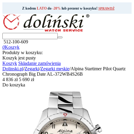
Z kodem
LATO
do
-20%
lub prezent w koszyku!
SPRAWDŹ
512-100-609
0
Koszyk
Produkty w koszyku:
Koszyk jest pusty
Koszyk
Składanie zamówienia
Dolinski.pl
/
Zegarki
/
Zegarki męskie
/
Alpina Startimer Pilot Quartz
Chronograph Big Date AL-372WB4S26B
‍4 836‍
zł
‍5 690‍
zł
Do koszyka