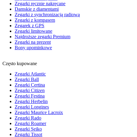
Zegarki ręcznie nakręcane
Damskie z diamentami
Zegarki z synchronizacją radiową
Zegarki z kompasem
Zegarek z GPS
Zegarki limitowane
Najdroższe zegarki Premium
Zegarki na prezent
Bony upominkowe
Często kupowane
Zegarki Atlantic
Zegarki Ball
Zegarki Certina
Zegarki Citizen
Zegarki Festina
Zegarki Herbelin
Zegarki Longines
Zegarki Maurice Lacroix
Zegarki Rado
Zegarki Roamer
Zegarki Seiko
Zegarki Tissot