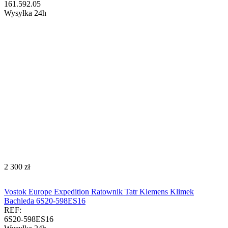
161.592.05
Wysyłka 24h
‍2 300‍
zł
Vostok Europe Expedition Ratownik Tatr Klemens Klimek
Bachleda 6S20-598ES16
REF:
6S20-598ES16