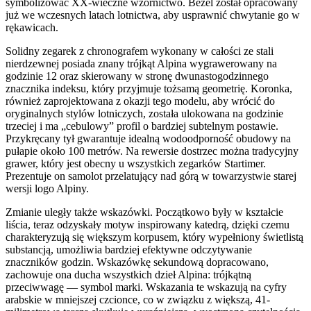
symbolizować XX-wieczne wzornictwo. Bezel został opracowany
już we wczesnych latach lotnictwa, aby usprawnić chwytanie go w
rękawicach.
Solidny zegarek z chronografem wykonany w całości ze stali
nierdzewnej posiada znany trójkąt Alpina wygrawerowany na
godzinie 12 oraz skierowany w stronę dwunastogodzinnego
znacznika indeksu, który przyjmuje tożsamą geometrię. Koronka,
również zaprojektowana z okazji tego modelu, aby wrócić do
oryginalnych stylów lotniczych, została ulokowana na godzinie
trzeciej i ma „cebulowy” profil o bardziej subtelnym postawie.
Przykręcany tył gwarantuje idealną wodoodporność obudowy na
pułapie około 100 metrów. Na rewersie dostrzec można tradycyjny
grawer, który jest obecny u wszystkich zegarków Startimer.
Prezentuje on samolot przelatujący nad górą w towarzystwie starej
wersji logo Alpiny.
Zmianie uległy także wskazówki. Początkowo były w kształcie
liścia, teraz odzyskały motyw inspirowany katedrą, dzięki czemu
charakteryzują się większym korpusem, który wypełniony świetlistą
substancją, umożliwia bardziej efektywne odczytywanie
znaczników godzin. Wskazówkę sekundową dopracowano,
zachowuje ona ducha wszystkich dzieł Alpina: trójkątną
przeciwwagę — symbol marki. Wskazania te wskazują na cyfry
arabskie w mniejszej czcionce, co w związku z większą, 41-