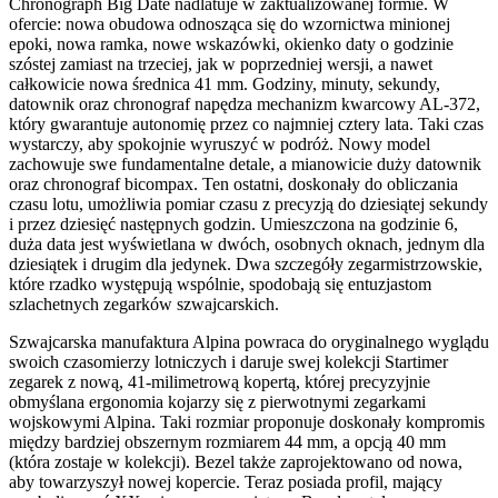
Chronograph Big Date nadlatuje w zaktualizowanej formie. W
ofercie: nowa obudowa odnosząca się do wzornictwa minionej
epoki, nowa ramka, nowe wskazówki, okienko daty o godzinie
szóstej zamiast na trzeciej, jak w poprzedniej wersji, a nawet
całkowicie nowa średnica 41 mm. Godziny, minuty, sekundy,
datownik oraz chronograf napędza mechanizm kwarcowy AL-372,
który gwarantuje autonomię przez co najmniej cztery lata. Taki czas
wystarczy, aby spokojnie wyruszyć w podróż. Nowy model
zachowuje swe fundamentalne detale, a mianowicie duży datownik
oraz chronograf bicompax. Ten ostatni, doskonały do obliczania
czasu lotu, umożliwia pomiar czasu z precyzją do dziesiątej sekundy
i przez dziesięć następnych godzin. Umieszczona na godzinie 6,
duża data jest wyświetlana w dwóch, osobnych oknach, jednym dla
dziesiątek i drugim dla jedynek. Dwa szczegóły zegarmistrzowskie,
które rzadko występują wspólnie, spodobają się entuzjastom
szlachetnych zegarków szwajcarskich.
Szwajcarska manufaktura Alpina powraca do oryginalnego wyglądu
swoich czasomierzy lotniczych i daruje swej kolekcji Startimer
zegarek z nową, 41-milimetrową kopertą, której precyzyjnie
obmyślana ergonomia kojarzy się z pierwotnymi zegarkami
wojskowymi Alpina. Taki rozmiar proponuje doskonały kompromis
między bardziej obszernym rozmiarem 44 mm, a opcją 40 mm
(która zostaje w kolekcji). Bezel także zaprojektowano od nowa,
aby towarzyszył nowej kopercie. Teraz posiada profil, mający