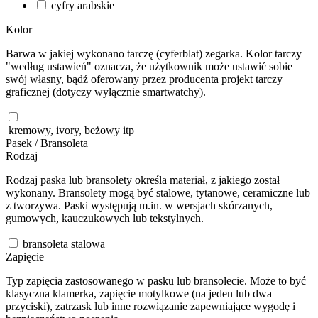
cyfry arabskie
Kolor
Barwa w jakiej wykonano tarczę (cyferblat) zegarka. Kolor tarczy
"według ustawień" oznacza, że użytkownik może ustawić sobie
swój własny, bądź oferowany przez producenta projekt tarczy
graficznej (dotyczy wyłącznie smartwatchy).
kremowy, ivory, beżowy itp
Pasek / Bransoleta
Rodzaj
Rodzaj paska lub bransolety określa materiał, z jakiego został
wykonany. Bransolety mogą być stalowe, tytanowe, ceramiczne lub
z tworzywa. Paski występują m.in. w wersjach skórzanych,
gumowych, kauczukowych lub tekstylnych.
bransoleta stalowa
Zapięcie
Typ zapięcia zastosowanego w pasku lub bransolecie. Może to być
klasyczna klamerka, zapięcie motylkowe (na jeden lub dwa
przyciski), zatrzask lub inne rozwiązanie zapewniające wygodę i