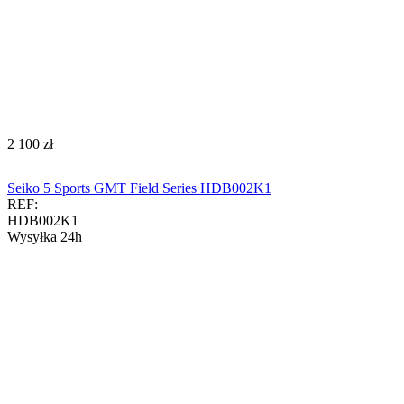
‍2 100‍
zł
Seiko 5 Sports GMT Field Series HDB002K1
REF:
HDB002K1
Wysyłka 24h