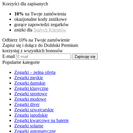
Korzyści dla zapisanych
10%
na Twoje zamówienia
okazjonalne kody zniżkowe
gorące zapowiedzi zegarków
zniżki dla
Stałych Klientów
Odbierz 10% na Twoje zamówienie
Zapisz się i dołącz do Doliński Premium
korzystaj z wszystkich bonusów
E-mail
Zapisuję się
Popularne kategorie
Zegarki – pełna oferta
Zegarki męskie
Zegarki damskie
Zegarki klasyczne
Zegarki sportowe
Zegarki modowe
Zegarki diver
Zegarki szwajcarskie
Zegarki japońskie
Zegarki kwarcowe na baterię
Zegarki solarne
Zegarki automatyczne