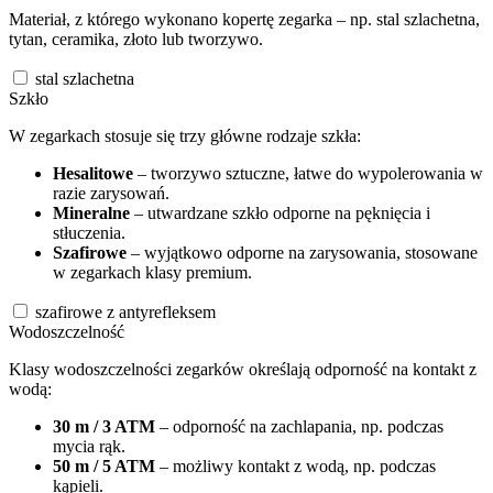
Materiał, z którego wykonano kopertę zegarka – np. stal szlachetna,
tytan, ceramika, złoto lub tworzywo.
stal szlachetna
Szkło
W zegarkach stosuje się trzy główne rodzaje szkła:
Hesalitowe
– tworzywo sztuczne, łatwe do wypolerowania w
razie zarysowań.
Mineralne
– utwardzane szkło odporne na pęknięcia i
stłuczenia.
Szafirowe
– wyjątkowo odporne na zarysowania, stosowane
w zegarkach klasy premium.
szafirowe z antyrefleksem
Wodoszczelność
Klasy wodoszczelności zegarków określają odporność na kontakt z
wodą:
30 m / 3 ATM
– odporność na zachlapania, np. podczas
mycia rąk.
50 m / 5 ATM
– możliwy kontakt z wodą, np. podczas
kąpieli.