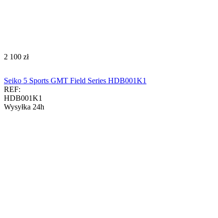
‍2 100‍
zł
Seiko 5 Sports GMT Field Series HDB001K1
REF:
HDB001K1
Wysyłka 24h