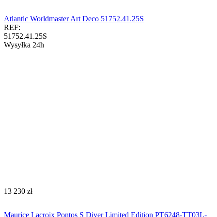
Atlantic Worldmaster Art Deco 51752.41.25S
REF:
51752.41.25S
Wysyłka 24h
‍13 230‍
zł
Maurice Lacroix Pontos S Diver Limited Edition PT6248-TT03L-