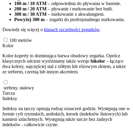
100 m / 10 ATM
– odpowiednia do pływania w basenie.
200 m / 20 ATM
– pływanie i nurkowanie bez butli.
300 m / 30 ATM
– nurkowanie z akwalungiem.
Powyżej 300 m
– zegarki do profesjonalnego nurkowania.
Dowiedz się więcej o
klasach szczelności zegarków
.
100
metrów
Kolor
Kolor koperty to dominująca barwa obudowy zegarka. Oprócz
klasycznych odcieni wyróżniamy także wersje
bikolor
– łączące
dwa kolory, najczęściej stal z żółtym lub różowym złotem, a także
ze srebrem, czernią lub innym akcentem.
srebrny, stalowy
Tarcza
Indeksy
Indeksy na tarczy opisują rodzaj oznaczeń godzin. Występują one w
formie cyfr rzymskich, arabskich, kresek (indeksów liniowych) lub
kamieni szlachetnych. Występują także tarcze bez żadnych
indeksów - całkowicie czyste.