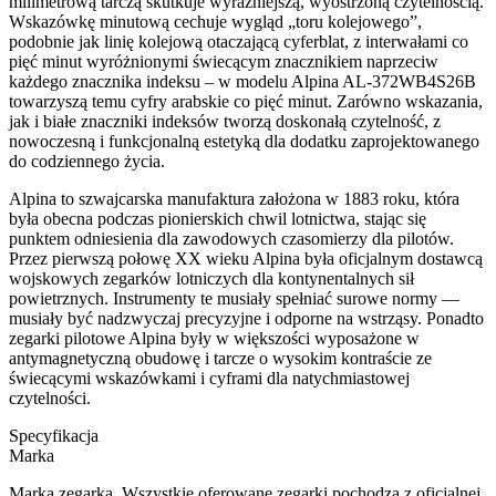
milimetrową tarczą skutkuje wyraźniejszą, wyostrzoną czytelnością.
Wskazówkę minutową cechuje wygląd „toru kolejowego”,
podobnie jak linię kolejową otaczającą cyferblat, z interwałami co
pięć minut wyróżnionymi świecącym znacznikiem naprzeciw
każdego znacznika indeksu – w modelu Alpina AL-372WB4S26B
towarzyszą temu cyfry arabskie co pięć minut. Zarówno wskazania,
jak i białe znaczniki indeksów tworzą doskonałą czytelność, z
nowoczesną i funkcjonalną estetyką dla dodatku zaprojektowanego
do codziennego życia.
Alpina to szwajcarska manufaktura założona w 1883 roku, która
była obecna podczas pionierskich chwil lotnictwa, stając się
punktem odniesienia dla zawodowych czasomierzy dla pilotów.
Przez pierwszą połowę XX wieku Alpina była oficjalnym dostawcą
wojskowych zegarków lotniczych dla kontynentalnych sił
powietrznych. Instrumenty te musiały spełniać surowe normy —
musiały być nadzwyczaj precyzyjne i odporne na wstrząsy. Ponadto
zegarki pilotowe Alpina były w większości wyposażone w
antymagnetyczną obudowę i tarcze o wysokim kontraście ze
świecącymi wskazówkami i cyframi dla natychmiastowej
czytelności.
Specyfikacja
Marka
Marka zegarka. Wszystkie oferowane zegarki pochodzą z oficjalnej