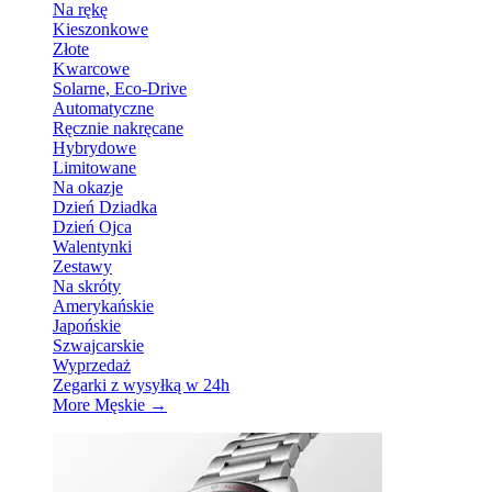
Na rękę
Kieszonkowe
Złote
Kwarcowe
Solarne, Eco-Drive
Automatyczne
Ręcznie nakręcane
Hybrydowe
Limitowane
Na okazje
Dzień Dziadka
Dzień Ojca
Walentynki
Zestawy
Na skróty
Amerykańskie
Japońskie
Szwajcarskie
Wyprzedaż
Zegarki z wysyłką w 24h
More Męskie
→