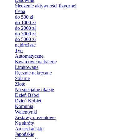
Datownik
Śledzenie aktywności fizycznej
Cena
do 500 zł
do 1000 zł
do 2000 zł
do 3000 zł
do 5000 zł
najdroższe
Typ
Automatyczne
Kwarcowe na baterię
Limitowane
Ręcznie nakręcane
Solarne
Złote
Na specjalne okazje
Dzień Babci
Dzień Kobiet
Komunia
Walentynki
Zestawy prezentowe
Na skróty
Amerykańskie
Japońskie