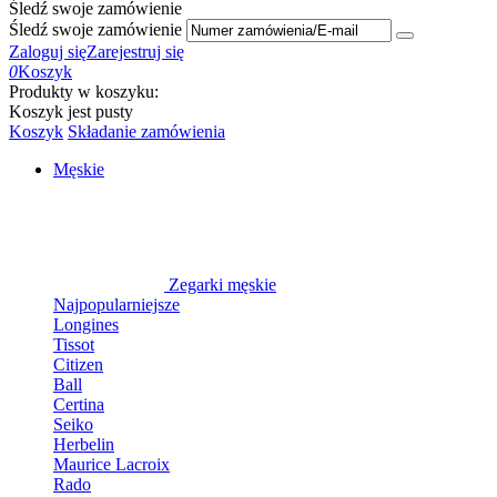
Śledź swoje zamówienie
Śledź swoje zamówienie
Zaloguj się
Zarejestruj się
0
Koszyk
Produkty w koszyku:
Koszyk jest pusty
Koszyk
Składanie zamówienia
Męskie
Zegarki męskie
Najpopularniejsze
Longines
Tissot
Citizen
Ball
Certina
Seiko
Herbelin
Maurice Lacroix
Rado