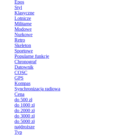
Epos
Styl
Klasyczne
Lotnicze
Militarne
Modowe
Nurkowe
Retro
Skeleton
Sportowe
Popularne funkcje
Chronograf
Datownik
COSC
GPS
Kompas
Synchronizacja radiowa
Cena
do 500 zł
do 1000 zł
do 2000 zł
do 3000 zł
do 5000 zł
najdroższe
Typ