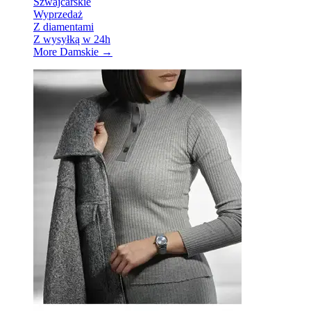
Szwajcarskie
Wyprzedaż
Z diamentami
Z wysyłką w 24h
More Damskie
→