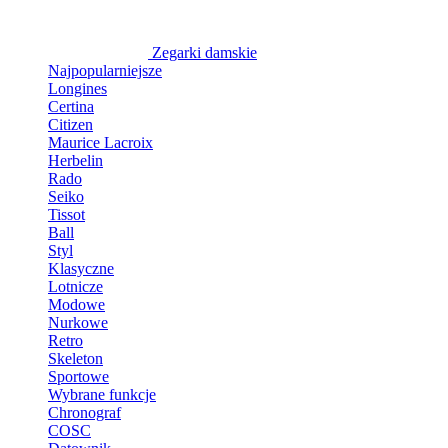
Zegarki damskie
Najpopularniejsze
Longines
Certina
Citizen
Maurice Lacroix
Herbelin
Rado
Seiko
Tissot
Ball
Styl
Klasyczne
Lotnicze
Modowe
Nurkowe
Retro
Skeleton
Sportowe
Wybrane funkcje
Chronograf
COSC