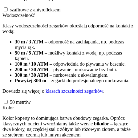
szafirowe z antyrefleksem
Wodoszczelność
Klasy wodoszczelności zegarków określają odporność na kontakt z
wodą:
30 m / 3 ATM
– odporność na zachlapania, np. podczas
mycia rąk.
50 m / 5 ATM
– możliwy kontakt z wodą, np. podczas
kąpieli.
100 m / 10 ATM
– odpowiednia do pływania w basenie.
200 m / 20 ATM
– pływanie i nurkowanie bez butli.
300 m / 30 ATM
– nurkowanie z akwalungiem.
Powyżej 300 m
– zegarki do profesjonalnego nurkowania.
Dowiedz się więcej o
klasach szczelności zegarków
.
50
metrów
Kolor
Kolor koperty to dominująca barwa obudowy zegarka. Oprócz
klasycznych odcieni wyróżniamy także wersje
bikolor
– łączące
dwa kolory, najczęściej stal z żółtym lub różowym złotem, a także
ze srebrem, czernią lub innym akcentem.