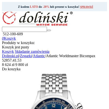
Z kodem
LATO
do
-20%
lub prezent w koszyku!
SPRAWDŹ
512-100-609
0
Koszyk
Produkty w koszyku:
Koszyk jest pusty
Koszyk
Składanie zamówienia
Dolinski.pl
/
Zegarki
/
Atlantic
/
Atlantic Worldmaster Bicompax
52857.41.53
‍8 624‍
zł
‍9 800‍
zł
Do koszyka