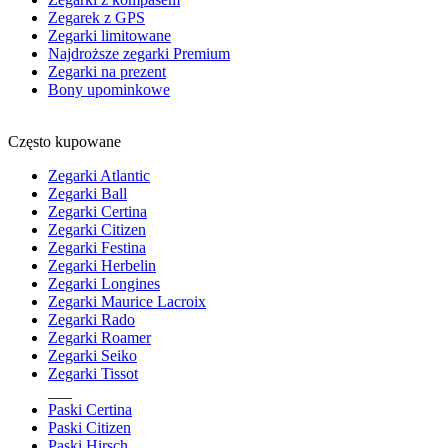
Zegarek z GPS
Zegarki limitowane
Najdroższe zegarki Premium
Zegarki na prezent
Bony upominkowe
Często kupowane
Zegarki Atlantic
Zegarki Ball
Zegarki Certina
Zegarki Citizen
Zegarki Festina
Zegarki Herbelin
Zegarki Longines
Zegarki Maurice Lacroix
Zegarki Rado
Zegarki Roamer
Zegarki Seiko
Zegarki Tissot
___
Paski Certina
Paski Citizen
Paski Hirsch