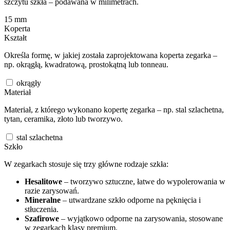
szczytu szkła – podawana w milimetrach.
15
mm
Koperta
Kształt
Określa formę, w jakiej została zaprojektowana koperta zegarka –
np. okrągłą, kwadratową, prostokątną lub tonneau.
okrągły
Materiał
Materiał, z którego wykonano kopertę zegarka – np. stal szlachetna,
tytan, ceramika, złoto lub tworzywo.
stal szlachetna
Szkło
W zegarkach stosuje się trzy główne rodzaje szkła:
Hesalitowe
– tworzywo sztuczne, łatwe do wypolerowania w
razie zarysowań.
Mineralne
– utwardzane szkło odporne na pęknięcia i
stłuczenia.
Szafirowe
– wyjątkowo odporne na zarysowania, stosowane
w zegarkach klasy premium.