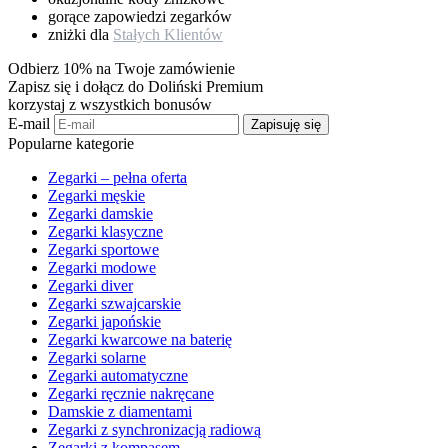
gorące zapowiedzi zegarków
zniżki dla
Stałych Klientów
Odbierz 10% na Twoje zamówienie
Zapisz się i dołącz do Doliński Premium
korzystaj z wszystkich bonusów
E-mail
Zapisuję się
Popularne kategorie
Zegarki – pełna oferta
Zegarki męskie
Zegarki damskie
Zegarki klasyczne
Zegarki sportowe
Zegarki modowe
Zegarki diver
Zegarki szwajcarskie
Zegarki japońskie
Zegarki kwarcowe na baterię
Zegarki solarne
Zegarki automatyczne
Zegarki ręcznie nakręcane
Damskie z diamentami
Zegarki z synchronizacją radiową
Zegarki z kompasem