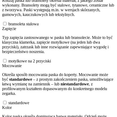
Rodzaj paska lub bransolety określa materiał, z jakiego został
wykonany. Bransolety mogą być stalowe, tytanowe, ceramiczne lub
z tworzywa. Paski występują m.in. w wersjach skórzanych,
gumowych, kauczukowych lub tekstylnych.
bransoleta stalowa
Zapięcie
Typ zapięcia zastosowanego w pasku lub bransolecie. Może to być
klasyczna klamerka, zapięcie motylkowe (na jeden lub dwa
przyciski), zatrzask lub inne rozwiązanie zapewniające wygodę i
bezpieczeństwo noszenia.
motylkowe na 2 przyciski
Mocowanie
Określa sposób mocowania paska do koperty. Mocowanie może
być
standardowe
– z prostym zakończeniem paska, umożliwiające
łatwą wymianę na zamiennik – lub
niestandardowe
, z
profilowanym kształtem dopasowanym do konkretnego modelu
zegarka.
standardowe
Kolor
Kolor paska określa dominującą barwę materiału. Odcień może