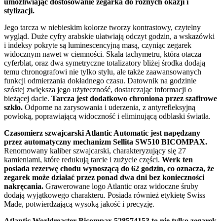
umożliwiając dostosowanie zegarka do różnych okazji i
stylizacji.
Jego tarcza w niebieskim kolorze tworzy kontrastowy, czytelny
wygląd. Duże cyfry arabskie ułatwiają odczyt godzin, a wskazówki
i indeksy pokryte są luminescencyjną masą, czyniąc zegarek
widocznym nawet w ciemności. Skala tachymetru, która otacza
cyferblat, oraz dwa symetryczne totalizatory bliżej środka dodają
temu chronografowi nie tylko stylu, ale także zaawansowanych
funkcji odmierzania dokładnego czasu. Datownik na godzinie
szóstej zwiększa jego użyteczność, dostarczając informacji o
bieżącej dacie.
Tarcza jest dodatkowo chroniona przez szafirowe
szkło.
Odporne na zarysowania i uderzenia, z antyrefleksyjną
powłoką, poprawiającą widoczność i eliminującą odblaski światła.
Czasomierz szwajcarski Atlantic Automatic jest napędzany
przez automatyczny mechanizm Sellita SW510 BICOMPAX.
Renomowany kaliber szwajcarski, charakteryzujący się 27
kamieniami, które redukują tarcie i zużycie części.
Werk ten
posiada rezerwę chodu wynoszącą do 62 godzin, co oznacza, że
zegarek może działać przez ponad dwa dni bez konieczności
nakręcania.
Grawerowane logo Atlantic oraz widoczne śruby
dodają wyjątkowego charakteru. Posiada również etykietę Swiss
Made, potwierdzającą wysoką jakość i precyzję.
Atlantic Worldmaster Bicompax 528574153 to nie tylko zegarek