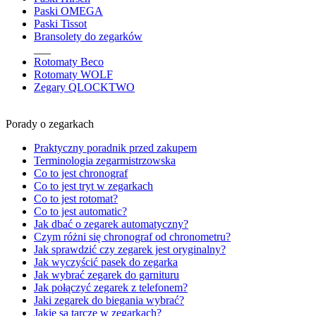
Paski OMEGA
Paski Tissot
Bransolety do zegarków
___
Rotomaty Beco
Rotomaty WOLF
Zegary QLOCKTWO
Porady o zegarkach
Praktyczny poradnik przed zakupem
Terminologia zegarmistrzowska
Co to jest chronograf
Co to jest tryt w zegarkach
Co to jest rotomat?
Co to jest automatic?
Jak dbać o zegarek automatyczny?
Czym różni się chronograf od chronometru?
Jak sprawdzić czy zegarek jest oryginalny?
Jak wyczyścić pasek do zegarka
Jak wybrać zegarek do garnituru
Jak połączyć zegarek z telefonem?
Jaki zegarek do biegania wybrać?
Jakie są tarcze w zegarkach?