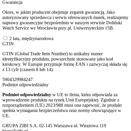
Gwarancja
Okres, w jakim producent obejmuje zegarek gwarancją. Jako
autoryzowany sprzedawca i serwis oferowanych marek, realizujemy
naprawy gwarancyjne bezpośrednio w naszym serwisie Doliński
Watch Service we Wrocławiu przy pl. Uniwersyteckim 15B.
2 lata, międzynarodowa
GTIN
GTIN (Global Trade Item Number) to unikalny numer
identyfikacyjny produktu, powszechnie stosowany jako kod
kreskowy. W Europie przyjmuje formę EAN i zazwyczaj składa się
z 13 cyfr (czasem 8 lub 14).
5904329984247
Podmiot odpowiedzialny
Podmiot odpowiedzialny
w UE to firma, która odpowiada za
wprowadzenie produktu na rynek Unii Europejskiej. Zgodnie z
rozporządzeniem (UE) 2023/988 musi ona zapewnić, że produkt
spełnia wymagania bezpieczeństwa oraz normy obowiązujące w
UE.
GRUPA ZIBI S.A. 02-145 Warszawa ul. Wirażowa 119
biuro@zibi.pl