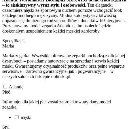
– to ekskluzywny wyraz stylu i osobowości.
Ten elegancki
czasomierz męski ze sportowym duchem pomoże wzbogacić look
każdego modnego mężczyzny. Modna kolorystyka z łatwością
dopasuje się do różnego rodzaju outfitów i dodatków biżuteryjnych.
Prezentowany model zegarka Atlantic na bransolecie będzie
doskonałym uzupełnieniem każdej męskiej garderoby.
Specyfikacja
Marka
Marka zegarka. Wszystkie oferowane zegarki pochodzą z oficjalnej
dystrybucji – posiadamy autoryzację na sprzedaż i serwis każdej
marki. Gwarantujemy oryginalność produktów oraz pełne wsparcie
serwisowe – zarówno gwarancyjne, jak i pogwarancyjne – w
naszych salonach i sklepie dolinski.pl.
Atlantic
Płeć
Informuje, dla jakiej płci został zaprojektowany dany model
zegarka.
męski
Styl