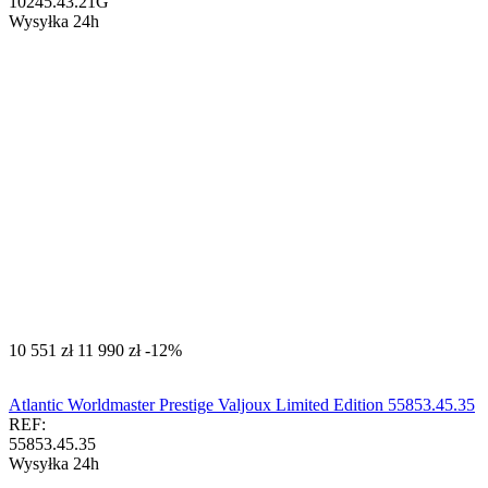
10245.43.21G
Wysyłka 24h
‍10 551‍
zł
‍11 990‍
zł
-12%
Atlantic Worldmaster Prestige Valjoux Limited Edition 55853.45.35
REF:
55853.45.35
Wysyłka 24h