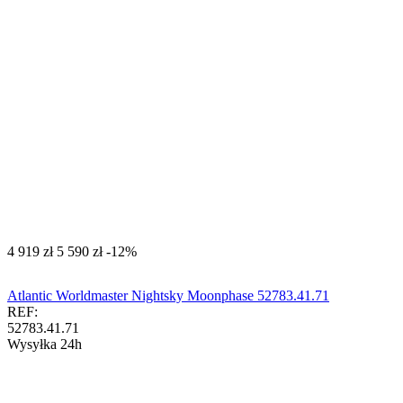
‍4 919‍
zł
‍5 590‍
zł
-12%
Atlantic Worldmaster Nightsky Moonphase 52783.41.71
REF:
52783.41.71
Wysyłka 24h