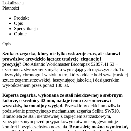
Lokalizacja
Płatności
Produkt
Opis
Specyfikacja
Opinie
Opis
Szukasz zegarka, który nie tylko wskazuje czas, ale stanowi
prawdziwe arcydzieło łączące tradycję, elegancję i
precyzję?
Oto Atlantic Worldmaster Bicompax 52857.41.53 –
czasomierz stworzony z myślą o wymagających mężczyznach. To
niezwykły chronograf w stylu retro, który oddaje hołd szwajcarskiej
sztuce zegarmistrzowskiej, fascynującej jakością i designerskim
wykończeniem przez ponad 130 lat.
Koperta zegarka, wykonana ze stali nierdzewnej o srebrnym
kolorze, o średnicy 42 mm, nadaje temu czasomierzowi
wyrazisty, harmonijny wygląd.
Przeszklony dekiel umożliwia
podziwianie precyzyjnego mechanizmu zegarka Sellita SW510.
Bransoleta ze stali nierdzewnej z zapięciem zatrzaskowym,
zabezpieczonym przed przypadkowym otwarciem, gwarantuje
komfort i bezpieczeństwo noszenia.
Bransoletę można wymieniać,