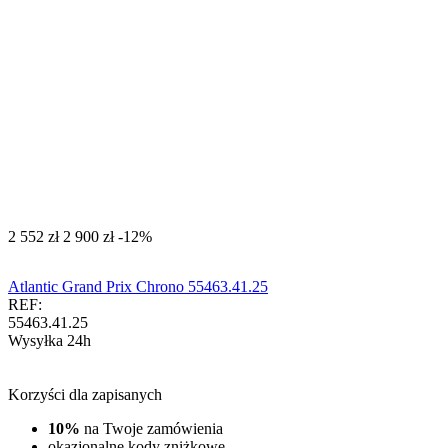
‍2 552‍
zł
‍2 900‍
zł
-12%
Atlantic Grand Prix Chrono 55463.41.25
REF:
55463.41.25
Wysyłka 24h
Korzyści dla zapisanych
10%
na Twoje zamówienia
okazjonalne kody zniżkowe