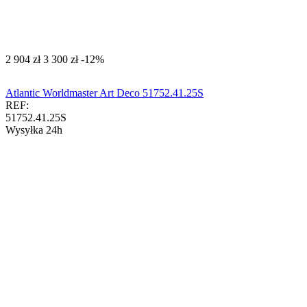
‍2 904‍
zł
‍3 300‍
zł
-12%
Atlantic Worldmaster Art Deco 51752.41.25S
REF:
51752.41.25S
Wysyłka 24h