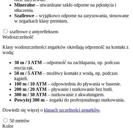
Mineralne
– utwardzane szkło odporne na pęknięcia i
stłuczenia.
Szafirowe
– wyjątkowo odporne na zarysowania, stosowane
w zegarkach klasy premium.
szafirowe z antyrefleksem
Wodoszczelność
Klasy wodoszczelności zegarków określają odporność na kontakt z
wodą:
30 m / 3 ATM
– odporność na zachlapania, np. podczas
mycia rąk.
50 m / 5 ATM
– możliwy kontakt z wodą, np. podczas
kąpieli.
100 m / 10 ATM
– odpowiednia do pływania w basenie.
200 m / 20 ATM
– pływanie i nurkowanie bez butli.
300 m / 30 ATM
– nurkowanie z akwalungiem.
Powyżej 300 m
– zegarki do profesjonalnego nurkowania.
Dowiedz się więcej o
klasach szczelności zegarków
.
50
metrów
Kolor