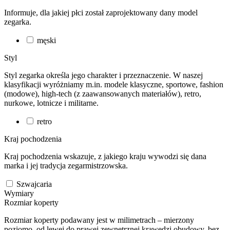
Informuje, dla jakiej płci został zaprojektowany dany model
zegarka.
męski
Styl
Styl zegarka określa jego charakter i przeznaczenie. W naszej
klasyfikacji wyróżniamy m.in. modele klasyczne, sportowe, fashion
(modowe), high-tech (z zaawansowanych materiałów), retro,
nurkowe, lotnicze i militarne.
retro
Kraj pochodzenia
Kraj pochodzenia wskazuje, z jakiego kraju wywodzi się dana
marka i jej tradycja zegarmistrzowska.
Szwajcaria
Wymiary
Rozmiar koperty
Rozmiar koperty podawany jest w milimetrach – mierzony
poziomo, od lewej do prawej zewnętrznej krawędzi obudowy, bez