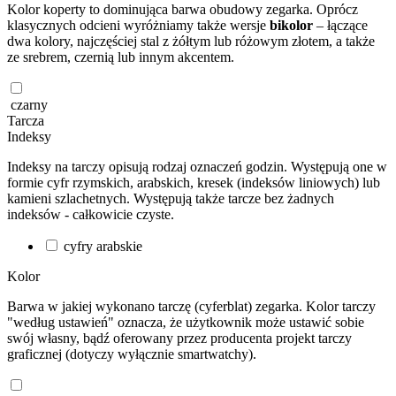
Kolor koperty to dominująca barwa obudowy zegarka. Oprócz
klasycznych odcieni wyróżniamy także wersje
bikolor
– łączące
dwa kolory, najczęściej stal z żółtym lub różowym złotem, a także
ze srebrem, czernią lub innym akcentem.
czarny
Tarcza
Indeksy
Indeksy na tarczy opisują rodzaj oznaczeń godzin. Występują one w
formie cyfr rzymskich, arabskich, kresek (indeksów liniowych) lub
kamieni szlachetnych. Występują także tarcze bez żadnych
indeksów - całkowicie czyste.
cyfry arabskie
Kolor
Barwa w jakiej wykonano tarczę (cyferblat) zegarka. Kolor tarczy
"według ustawień" oznacza, że użytkownik może ustawić sobie
swój własny, bądź oferowany przez producenta projekt tarczy
graficznej (dotyczy wyłącznie smartwatchy).