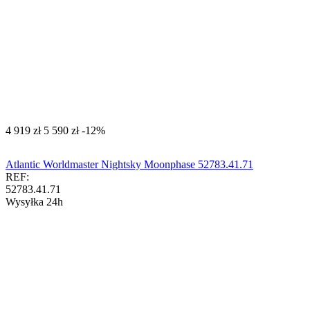
‍4 919‍
zł
‍5 590‍
zł
-12%
Atlantic Worldmaster Nightsky Moonphase 52783.41.71
REF:
52783.41.71
Wysyłka 24h