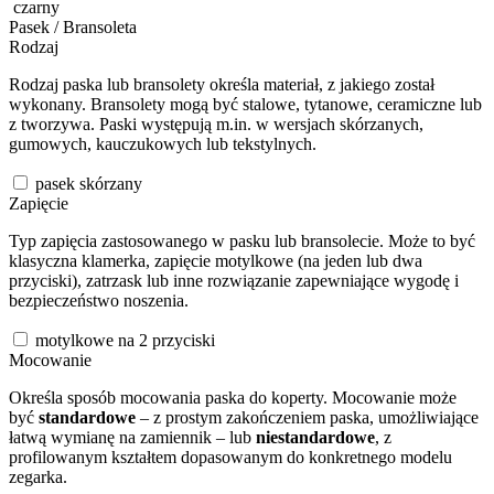
czarny
Pasek / Bransoleta
Rodzaj
Rodzaj paska lub bransolety określa materiał, z jakiego został
wykonany. Bransolety mogą być stalowe, tytanowe, ceramiczne lub
z tworzywa. Paski występują m.in. w wersjach skórzanych,
gumowych, kauczukowych lub tekstylnych.
pasek skórzany
Zapięcie
Typ zapięcia zastosowanego w pasku lub bransolecie. Może to być
klasyczna klamerka, zapięcie motylkowe (na jeden lub dwa
przyciski), zatrzask lub inne rozwiązanie zapewniające wygodę i
bezpieczeństwo noszenia.
motylkowe na 2 przyciski
Mocowanie
Określa sposób mocowania paska do koperty. Mocowanie może
być
standardowe
– z prostym zakończeniem paska, umożliwiające
łatwą wymianę na zamiennik – lub
niestandardowe
, z
profilowanym kształtem dopasowanym do konkretnego modelu
zegarka.