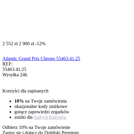
‍2 552‍
zł
‍2 900‍
zł
-12%
Atlantic Grand Prix Chrono 55463.41.25
REF:
55463.41.25
Wysyłka 24h
Korzyści dla zapisanych
10%
na Twoje zamówienia
okazjonalne kody zniżkowe
gorące zapowiedzi zegarków
zniżki dla
Stałych Klientów
Odbierz 10% na Twoje zamówienie
Zapisz się i dołącz do Doliński Premium