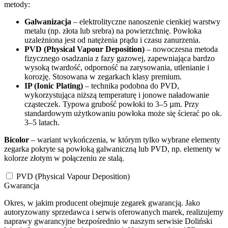
metody:
Galwanizacja
– elektrolityczne nanoszenie cienkiej warstwy
metalu (np. złota lub srebra) na powierzchnię. Powłoka
uzależniona jest od natężenia prądu i czasu zanurzenia.
PVD (Physical Vapour Deposition)
– nowoczesna metoda
fizycznego osadzania z fazy gazowej, zapewniająca bardzo
wysoką twardość, odporność na zarysowania, utlenianie i
korozję. Stosowana w zegarkach klasy premium.
IP (Ionic Plating)
– technika podobna do PVD,
wykorzystująca niższą temperaturę i jonowe naładowanie
cząsteczek. Typowa grubość powłoki to 3–5 µm. Przy
standardowym użytkowaniu powłoka może się ścierać po ok.
3–5 latach.
Bicolor
– wariant wykończenia, w którym tylko wybrane elementy
zegarka pokryte są powłoką galwaniczną lub PVD, np. elementy w
kolorze złotym w połączeniu ze stalą.
PVD (Physical Vapour Deposition)
Gwarancja
Okres, w jakim producent obejmuje zegarek gwarancją. Jako
autoryzowany sprzedawca i serwis oferowanych marek, realizujemy
naprawy gwarancyjne bezpośrednio w naszym serwisie Doliński