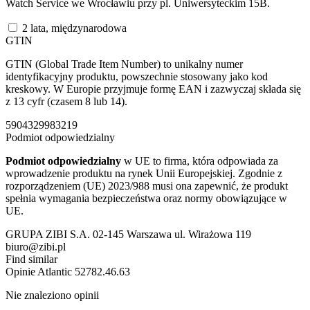
Watch Service we Wrocławiu przy pl. Uniwersyteckim 15B.
2 lata, międzynarodowa
GTIN
GTIN (Global Trade Item Number) to unikalny numer
identyfikacyjny produktu, powszechnie stosowany jako kod
kreskowy. W Europie przyjmuje formę EAN i zazwyczaj składa się
z 13 cyfr (czasem 8 lub 14).
5904329983219
Podmiot odpowiedzialny
Podmiot odpowiedzialny
w UE to firma, która odpowiada za
wprowadzenie produktu na rynek Unii Europejskiej. Zgodnie z
rozporządzeniem (UE) 2023/988 musi ona zapewnić, że produkt
spełnia wymagania bezpieczeństwa oraz normy obowiązujące w
UE.
GRUPA ZIBI S.A. 02-145 Warszawa ul. Wirażowa 119
biuro@zibi.pl
Find similar
Opinie
Atlantic 52782.46.63
Nie znaleziono opinii