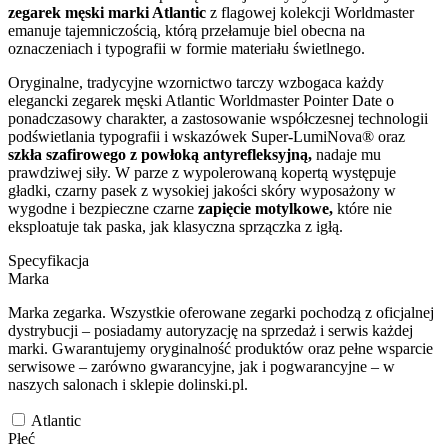
zegarek męski marki Atlantic
z flagowej kolekcji Worldmaster
emanuje tajemniczością, którą przełamuje biel obecna na
oznaczeniach i typografii w formie materiału świetlnego.
Oryginalne, tradycyjne wzornictwo tarczy wzbogaca każdy
elegancki zegarek męski Atlantic Worldmaster Pointer Date o
ponadczasowy charakter, a zastosowanie współczesnej technologii
podświetlania typografii i wskazówek Super-LumiNova® oraz
szkła szafirowego z powłoką antyrefleksyjną,
nadaje mu
prawdziwej siły. W parze z wypolerowaną kopertą występuje
gładki, czarny pasek z wysokiej jakości skóry wyposażony w
wygodne i bezpieczne czarne
zapięcie motylkowe,
które nie
eksploatuje tak paska, jak klasyczna sprzączka z igłą.
Specyfikacja
Marka
Marka zegarka. Wszystkie oferowane zegarki pochodzą z oficjalnej
dystrybucji – posiadamy autoryzację na sprzedaż i serwis każdej
marki. Gwarantujemy oryginalność produktów oraz pełne wsparcie
serwisowe – zarówno gwarancyjne, jak i pogwarancyjne – w
naszych salonach i sklepie dolinski.pl.
Atlantic
Płeć