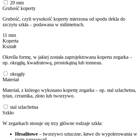
20
mm
Grubość koperty
Grubość, czyli wysokość koperty mierzona od spodu dekla do
szczytu szkła – podawana w milimetrach.
11
mm
Koperta
Kształt
Określa formę, w jakiej została zaprojektowana koperta zegarka –
np. okrągłą, kwadratową, prostokątną lub tonneau.
okrągły
Materiał
Materiał, z którego wykonano kopertę zegarka – np. stal szlachetna,
tytan, ceramika, złoto lub tworzywo.
stal szlachetna
Szkło
W zegarkach stosuje się trzy główne rodzaje szkła:
Hesalitowe
– tworzywo sztuczne, łatwe do wypolerowania w
razie zarysowań.