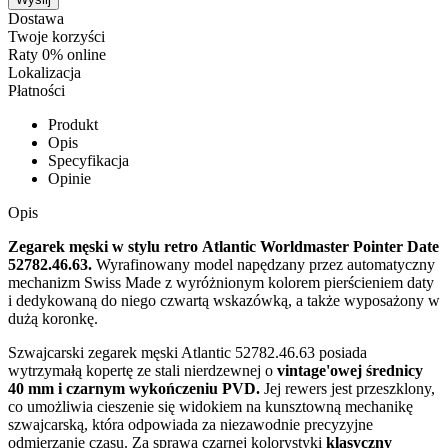
Dostawa
Twoje korzyści
Raty 0% online
Lokalizacja
Płatności
Produkt
Opis
Specyfikacja
Opinie
Opis
Zegarek męski w stylu retro Atlantic Worldmaster Pointer Date
52782.46.63.
Wyrafinowany model napędzany przez automatyczny
mechanizm Swiss Made z wyróżnionym kolorem pierścieniem daty
i dedykowaną do niego czwartą wskazówką, a także wyposażony w
dużą koronkę.
Szwajcarski zegarek męski Atlantic 52782.46.63 posiada
wytrzymałą kopertę ze stali nierdzewnej o
vintage'owej średnicy
40 mm i czarnym wykończeniu PVD.
Jej rewers jest przeszklony,
co umożliwia cieszenie się widokiem na kunsztowną mechanikę
szwajcarską, która odpowiada za niezawodnie precyzyjne
odmierzanie czasu. Za sprawą czarnej kolorystyki
klasyczny