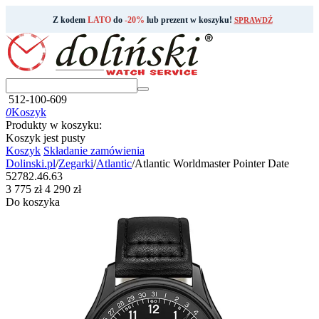
Z kodem
LATO
do
-20%
lub prezent w koszyku!
SPRAWDŹ
512-100-609
0
Koszyk
Produkty w koszyku:
Koszyk jest pusty
Koszyk
Składanie zamówienia
Dolinski.pl
/
Zegarki
/
Atlantic
/
Atlantic Worldmaster Pointer Date
52782.46.63
‍3 775‍
zł
‍4 290‍
zł
Do koszyka