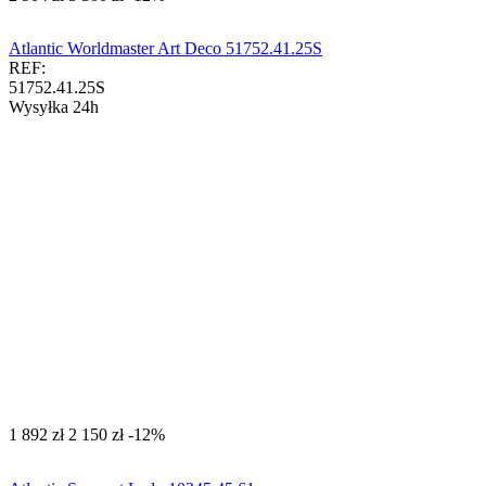
Atlantic Worldmaster Art Deco 51752.41.25S
REF:
51752.41.25S
Wysyłka 24h
‍1 892‍
zł
‍2 150‍
zł
-12%