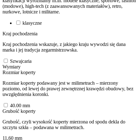
klasyfikacji wyróżniamy m.in. modele klasyczne, sportowe, fashion
(modowe), high-tech (z zaawansowanych materiałów), retro,
nurkowe, lotnicze i militarne.
klasyczne
Kraj pochodzenia
Kraj pochodzenia wskazuje, z jakiego kraju wywodzi się dana
marka i jej tradycja zegarmistrzowska.
Szwajcaria
Wymiary
Rozmiar koperty
Rozmiar koperty podawany jest w milimetrach – mierzony
poziomo, od lewej do prawej zewnętrznej krawędzi obudowy, bez
uwzględnienia koronki.
40.00
mm
Grubość koperty
Grubość, czyli wysokość koperty mierzona od spodu dekla do
szczytu szkła – podawana w milimetrach.
11,60
mm