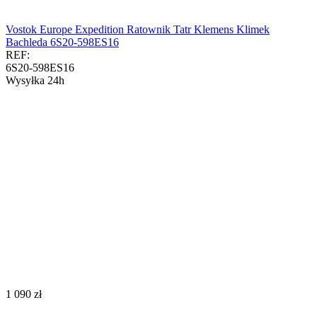
Vostok Europe Expedition Ratownik Tatr Klemens Klimek
Bachleda 6S20-598ES16
REF:
6S20-598ES16
Wysyłka 24h
‍1 090‍
zł