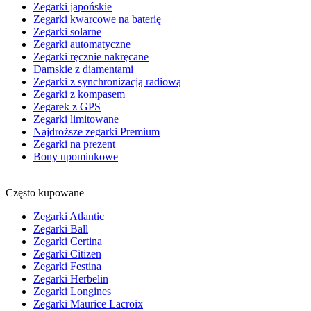
Zegarki japońskie
Zegarki kwarcowe na baterię
Zegarki solarne
Zegarki automatyczne
Zegarki ręcznie nakręcane
Damskie z diamentami
Zegarki z synchronizacją radiową
Zegarki z kompasem
Zegarek z GPS
Zegarki limitowane
Najdroższe zegarki Premium
Zegarki na prezent
Bony upominkowe
Często kupowane
Zegarki Atlantic
Zegarki Ball
Zegarki Certina
Zegarki Citizen
Zegarki Festina
Zegarki Herbelin
Zegarki Longines
Zegarki Maurice Lacroix