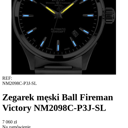
REF:
NM2098C-P3J-SL
Zegarek męski Ball Fireman
Victory NM2098C-P3J-SL
‍7 060‍
zł
Na zamówienie