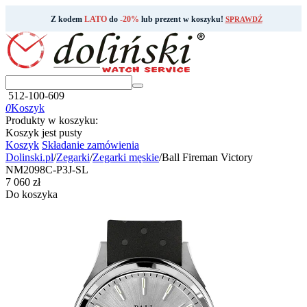
Z kodem
LATO
do
-20%
lub prezent w koszyku!
SPRAWDŹ
512-100-609
0
Koszyk
Produkty w koszyku:
Koszyk jest pusty
Koszyk
Składanie zamówienia
Dolinski.pl
/
Zegarki
/
Zegarki męskie
/
Ball Fireman Victory
NM2098C-P3J-SL
‍7 060‍
zł
Do koszyka