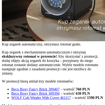
Kup zegarek automatyczny, otrzymasz rotomat gratis.
Kup zegarek z mechanizmem automatycznym i otrzymaj
ekskluzywny rotomat w prezencie!
Aby skorzystać z promocji,
dodaj objęty akcją zegarek do koszyka – przypisany do niego
rotomat zostanie dodany automatycznie. Wybór modelu rotomatu
następuje zgodnie z zasadami promocji i nie jest możliwy do
zmiany.
W promocji biorą udział trzy modele rotomatów:
Beco Boxy Fancy Brick 309407
– wartość
760 PLN
Beco Boxy Fancy Brick 309394
– wartość
630 PLN
WOLF Cub Winder With Cover 461117
– wartość
1590 PLN