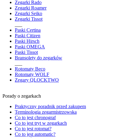
Zegarki Rado
Zegarki Roamer
Zegarki Seiko
Zegarki Tissot
___
Paski Certina
Paski Citizen
Paski Hirsch
Paski OMEGA
Paski Tissot
Bransolety do zegarków
___
Rotomaty Beco
Rotomaty WOLF
Zegary QLOCKTWO
Porady o zegarkach
Praktyczny poradnik przed zakupem
Terminologia zegarmistrzowska
Co to jest chronograf
Co to jest tryt w zegarkach
Co to jest rotomat?
Co to jest automatic?