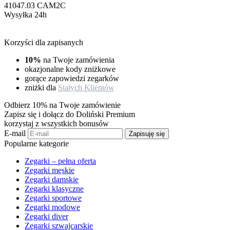
41047.03 CAM2C
Wysyłka 24h
Korzyści dla zapisanych
10%
na Twoje zamówienia
okazjonalne kody zniżkowe
gorące zapowiedzi zegarków
zniżki dla
Stałych Klientów
Odbierz 10% na Twoje zamówienie
Zapisz się i dołącz do Doliński Premium
korzystaj z wszystkich bonusów
E-mail
Zapisuję się
Popularne kategorie
Zegarki – pełna oferta
Zegarki męskie
Zegarki damskie
Zegarki klasyczne
Zegarki sportowe
Zegarki modowe
Zegarki diver
Zegarki szwajcarskie