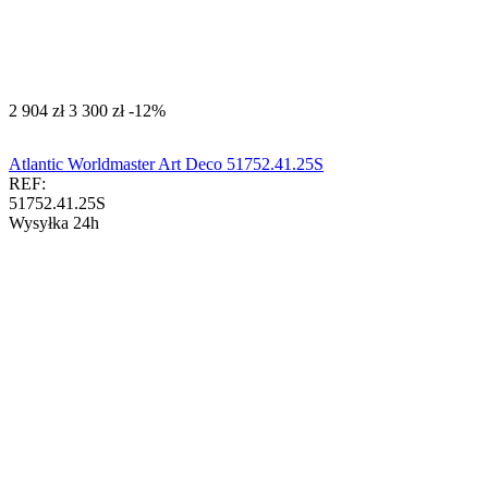
‍2 904‍
zł
‍3 300‍
zł
-12%
Atlantic Worldmaster Art Deco 51752.41.25S
REF:
51752.41.25S
Wysyłka 24h