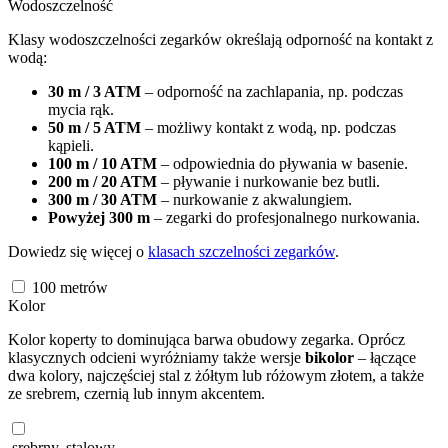
Wodoszczelność
Klasy wodoszczelności zegarków określają odporność na kontakt z
wodą:
30 m / 3 ATM
– odporność na zachlapania, np. podczas
mycia rąk.
50 m / 5 ATM
– możliwy kontakt z wodą, np. podczas
kąpieli.
100 m / 10 ATM
– odpowiednia do pływania w basenie.
200 m / 20 ATM
– pływanie i nurkowanie bez butli.
300 m / 30 ATM
– nurkowanie z akwalungiem.
Powyżej 300 m
– zegarki do profesjonalnego nurkowania.
Dowiedz się więcej o
klasach szczelności zegarków
.
100
metrów
Kolor
Kolor koperty to dominująca barwa obudowy zegarka. Oprócz
klasycznych odcieni wyróżniamy także wersje
bikolor
– łączące
dwa kolory, najczęściej stal z żółtym lub różowym złotem, a także
ze srebrem, czernią lub innym akcentem.
srebrny, stalowy