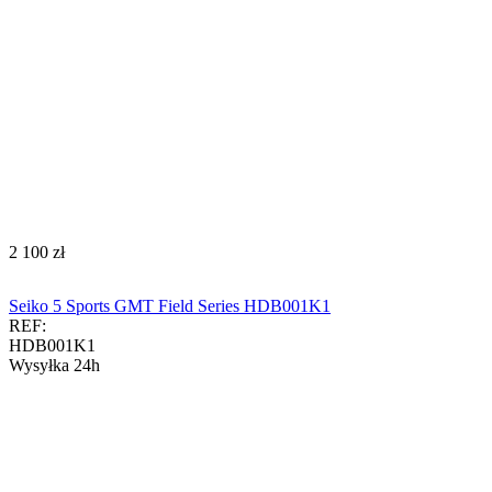
‍2 100‍
zł
Seiko 5 Sports GMT Field Series HDB001K1
REF:
HDB001K1
Wysyłka 24h