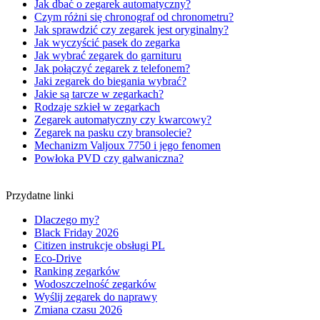
Jak dbać o zegarek automatyczny?
Czym różni się chronograf od chronometru?
Jak sprawdzić czy zegarek jest oryginalny?
Jak wyczyścić pasek do zegarka
Jak wybrać zegarek do garnituru
Jak połączyć zegarek z telefonem?
Jaki zegarek do biegania wybrać?
Jakie są tarcze w zegarkach?
Rodzaje szkieł w zegarkach
Zegarek automatyczny czy kwarcowy?
Zegarek na pasku czy bransolecie?
Mechanizm Valjoux 7750 i jego fenomen
Powłoka PVD czy galwaniczna?
Przydatne linki
Dlaczego my?
Black Friday 2026
Citizen instrukcje obsługi PL
Eco-Drive
Ranking zegarków
Wodoszczelność zegarków
Wyślij zegarek do naprawy
Zmiana czasu 2026