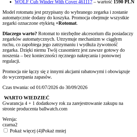
WOLF Cub Winder With Cover 461117
– wartość
1590 PLN
Model rotomatu jest przypisany do wybranego zegarka i zostanie
automatycznie dodany do koszyka. Promocja obejmuje wszystkie
zegarki oznaczone etykietą
+Rotomat
.
Dlaczego warto?
Rotomat to niezbędne akcesorium dla posiadaczy
zegarków automatycznych. Utrzymuje mechanizm w ciągłym
ruchu, co zapobiega jego zatrzymaniu i wydłuża żywotność
zegarka. Dzięki niemu Twój czasomierz jest zawsze gotowy do
noszenia – bez konieczności ręcznego nakręcania i ponownej
regulacji.
Promocja nie łączy się z innymi akcjami rabatowymi i obowiązuje
do wyczerpania zapasów.
Czas trwania: od 01/07/2026 do 30/09/2026
WARTO WIEDZIEĆ
Gwarancja 4 + 1 dodatkowy rok za zarejestrowanie zakupu na
stronie producenta ballwatch.com
Wersja:
czarna2
Pokaż więcej (4)
Pokaż mniej