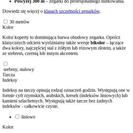
Powyżej 300 m
– zegarki do profesjonalnego nurkowania.
Dowiedz się więcej o
klasach szczelności zegarków
.
30
metrów
Kolor
Kolor koperty to dominująca barwa obudowy zegarka. Oprócz
klasycznych odcieni wyróżniamy także wersje
bikolor
– łączące
dwa kolory, najczęściej stal z żółtym lub różowym złotem, a także
ze srebrem, czernią lub innym akcentem.
srebrny, stalowy
Tarcza
Indeksy
Indeksy na tarczy opisują rodzaj oznaczeń godzin. Występują one w
formie cyfr rzymskich, arabskich, kresek (indeksów liniowych) lub
kamieni szlachetnych. Występują także tarcze bez żadnych
indeksów - całkowicie czyste.
liniowe
Kolor