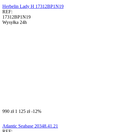
Herbelin Lady H 17312BP1N19
REF:
17312BP1N19
Wysyłka 24h
‍990‍
zł
‍1 125‍
zł
-12%
Atlantic Seabase 20348.41.21
REF: