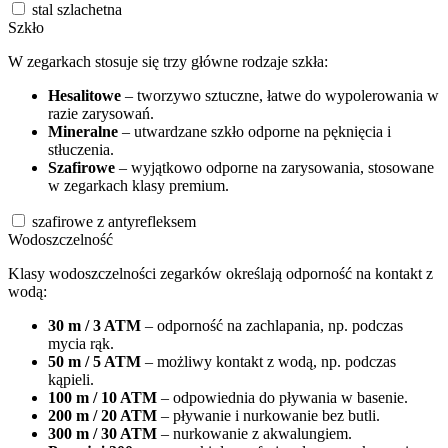
stal szlachetna
Szkło
W zegarkach stosuje się trzy główne rodzaje szkła:
Hesalitowe
– tworzywo sztuczne, łatwe do wypolerowania w
razie zarysowań.
Mineralne
– utwardzane szkło odporne na pęknięcia i
stłuczenia.
Szafirowe
– wyjątkowo odporne na zarysowania, stosowane
w zegarkach klasy premium.
szafirowe z antyrefleksem
Wodoszczelność
Klasy wodoszczelności zegarków określają odporność na kontakt z
wodą:
30 m / 3 ATM
– odporność na zachlapania, np. podczas
mycia rąk.
50 m / 5 ATM
– możliwy kontakt z wodą, np. podczas
kąpieli.
100 m / 10 ATM
– odpowiednia do pływania w basenie.
200 m / 20 ATM
– pływanie i nurkowanie bez butli.
300 m / 30 ATM
– nurkowanie z akwalungiem.