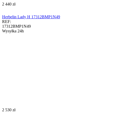
‍2 440‍
zł
Herbelin Lady H 17312BMP1N49
REF:
17312BMP1N49
Wysyłka 24h
‍2 530‍
zł