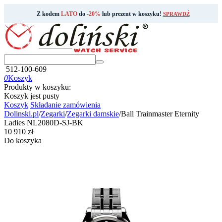
Z kodem
LATO
do
-20%
lub prezent w koszyku!
SPRAWDŹ
512-100-609
0
Koszyk
Produkty w koszyku:
Koszyk jest pusty
Koszyk
Składanie zamówienia
Dolinski.pl
/
Zegarki
/
Zegarki damskie
/
Ball Trainmaster Eternity
Ladies NL2080D-SJ-BK
‍10 910‍
zł
Do koszyka