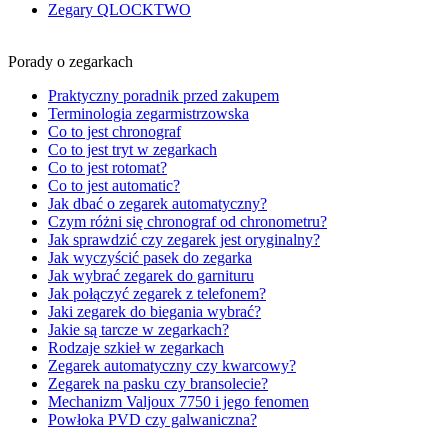
Zegary QLOCKTWO
Porady o zegarkach
Praktyczny poradnik przed zakupem
Terminologia zegarmistrzowska
Co to jest chronograf
Co to jest tryt w zegarkach
Co to jest rotomat?
Co to jest automatic?
Jak dbać o zegarek automatyczny?
Czym różni się chronograf od chronometru?
Jak sprawdzić czy zegarek jest oryginalny?
Jak wyczyścić pasek do zegarka
Jak wybrać zegarek do garnituru
Jak połączyć zegarek z telefonem?
Jaki zegarek do biegania wybrać?
Jakie są tarcze w zegarkach?
Rodzaje szkieł w zegarkach
Zegarek automatyczny czy kwarcowy?
Zegarek na pasku czy bransolecie?
Mechanizm Valjoux 7750 i jego fenomen
Powłoka PVD czy galwaniczna?