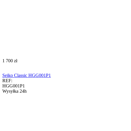
‍1 700‍
zł
Seiko Classic HGG001P1
REF:
HGG001P1
Wysyłka 24h