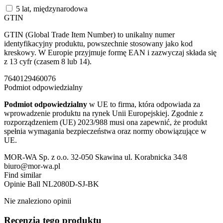
5 lat, międzynarodowa
GTIN
GTIN (Global Trade Item Number) to unikalny numer
identyfikacyjny produktu, powszechnie stosowany jako kod
kreskowy. W Europie przyjmuje formę EAN i zazwyczaj składa się
z 13 cyfr (czasem 8 lub 14).
7640129460076
Podmiot odpowiedzialny
Podmiot odpowiedzialny
w UE to firma, która odpowiada za
wprowadzenie produktu na rynek Unii Europejskiej. Zgodnie z
rozporządzeniem (UE) 2023/988 musi ona zapewnić, że produkt
spełnia wymagania bezpieczeństwa oraz normy obowiązujące w
UE.
MOR-WA Sp. z o.o. 32-050 Skawina ul. Korabnicka 34/8
biuro@mor-wa.pl
Find similar
Opinie
Ball NL2080D-SJ-BK
Nie znaleziono opinii
Recenzja tego produktu