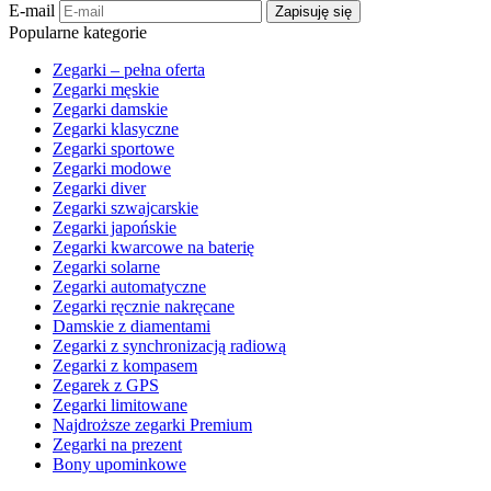
E-mail
Zapisuję się
Popularne kategorie
Zegarki – pełna oferta
Zegarki męskie
Zegarki damskie
Zegarki klasyczne
Zegarki sportowe
Zegarki modowe
Zegarki diver
Zegarki szwajcarskie
Zegarki japońskie
Zegarki kwarcowe na baterię
Zegarki solarne
Zegarki automatyczne
Zegarki ręcznie nakręcane
Damskie z diamentami
Zegarki z synchronizacją radiową
Zegarki z kompasem
Zegarek z GPS
Zegarki limitowane
Najdroższe zegarki Premium
Zegarki na prezent
Bony upominkowe