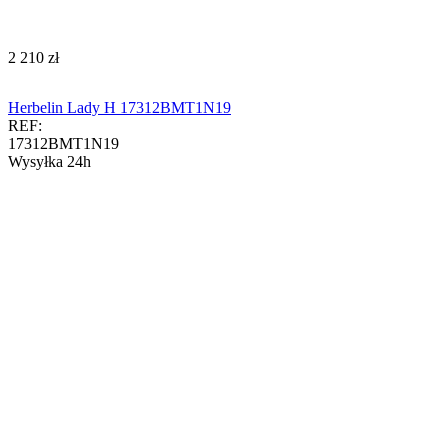
‍2 210‍
zł
Herbelin Lady H 17312BMT1N19
REF:
17312BMT1N19
Wysyłka 24h