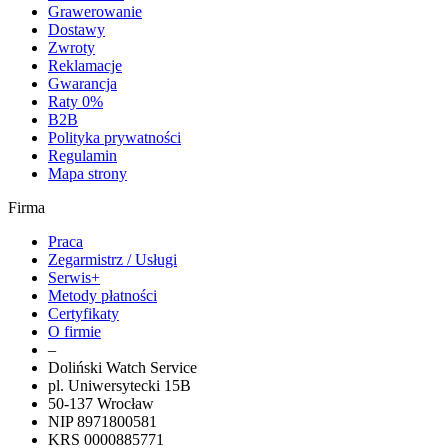
Grawerowanie
Dostawy
Zwroty
Reklamacje
Gwarancja
Raty 0%
B2B
Polityka prywatności
Regulamin
Mapa strony
Firma
Praca
Zegarmistrz / Usługi
Serwis+
Metody płatności
Certyfikaty
O firmie
–
Doliński Watch Service
pl. Uniwersytecki 15B
50-137 Wrocław
NIP 8971800581
KRS 0000885771