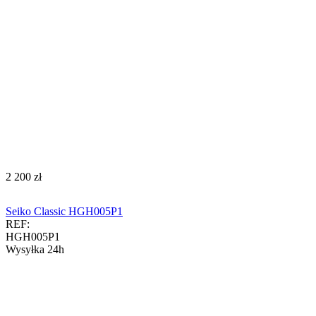
‍2 200‍
zł
Seiko Classic HGH005P1
REF:
HGH005P1
Wysyłka 24h