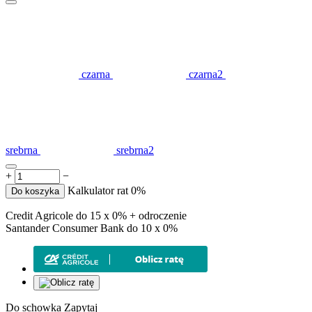
czarna
czarna2
srebrna
srebrna2
+
−
Kalkulator rat 0%
Do koszyka
Credit Agricole do 15 x 0% + odroczenie
Santander Consumer Bank do 10 x 0%
Do schowka
Zapytaj