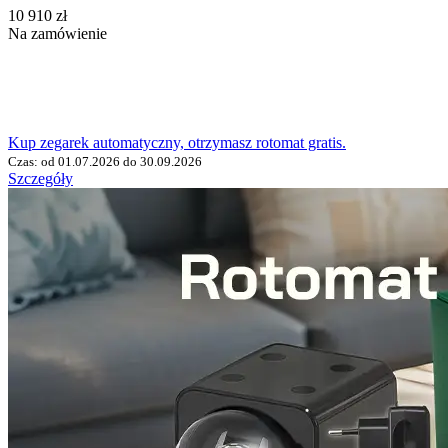
‍10 910‍
zł
Na zamówienie
Kup zegarek automatyczny, otrzymasz rotomat gratis.
Czas: od 01.07.2026 do 30.09.2026
Szczegóły