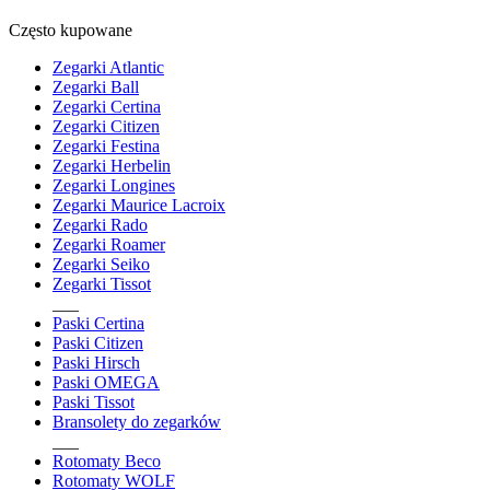
Często kupowane
Zegarki Atlantic
Zegarki Ball
Zegarki Certina
Zegarki Citizen
Zegarki Festina
Zegarki Herbelin
Zegarki Longines
Zegarki Maurice Lacroix
Zegarki Rado
Zegarki Roamer
Zegarki Seiko
Zegarki Tissot
___
Paski Certina
Paski Citizen
Paski Hirsch
Paski OMEGA
Paski Tissot
Bransolety do zegarków
___
Rotomaty Beco
Rotomaty WOLF