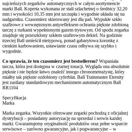
najcieńszych zegarków automatycznych w całym asortymencie
marki Ball. Koperta wykonana ze stali szlachetnej o średnicy 32,20
mm i wysokości 10,35 mm jest szczupła i wygodnie układa się na
nadgarstku. Czasomierz skierowany jest dla pań. Wypukłe szkło
szafirowe z wewnętrznym antyrefleksem ochrania pięknie zdobioną
tarczę z rurkami wypełnionymi gazem trytowym. Od spodu zegarka
znajduje się przeszklony szkłem szafirowym dekiel. Na godzinie
trzeciej Ball umieścił nietypową, ponad gabarytowa koronkę z
cienkim karbowaniem, ustawianie czasu odbywa się szybko i
wygodnie.
Co sprawia, że ten czasomierz jest bestsellerem?
Wspaniała
tarcza, która jest dostępna w czarnej tonacji. Wygląda ona absolutnie
pięknie i nie będzie łatwo znaleźć innego chronometrażystę, który
miałby tak pięknie ozdobiony cyferblat. Ball Trainmaster Eternity
jest zasilany standardowym mechanizmem automatycznym Ball
RR1104
Specyfikacja
Marka
Marka zegarka. Wszystkie oferowane zegarki pochodzą z oficjalnej
dystrybucji – posiadamy autoryzację na sprzedaż i serwis każdej
marki. Gwarantujemy oryginalność produktów oraz pełne wsparcie
serwisowe – zarówno gwarancyjne, jak i pogwarancyjne – w