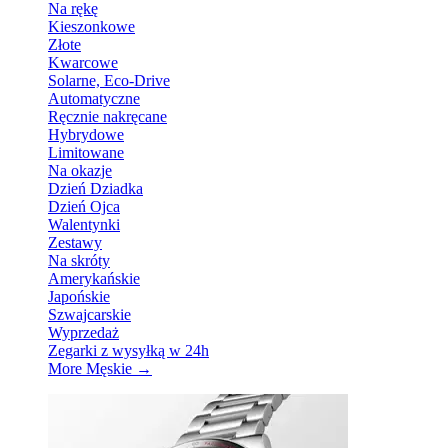
Na rękę
Kieszonkowe
Złote
Kwarcowe
Solarne, Eco-Drive
Automatyczne
Ręcznie nakręcane
Hybrydowe
Limitowane
Na okazje
Dzień Dziadka
Dzień Ojca
Walentynki
Zestawy
Na skróty
Amerykańskie
Japońskie
Szwajcarskie
Wyprzedaż
Zegarki z wysyłką w 24h
More Męskie
→