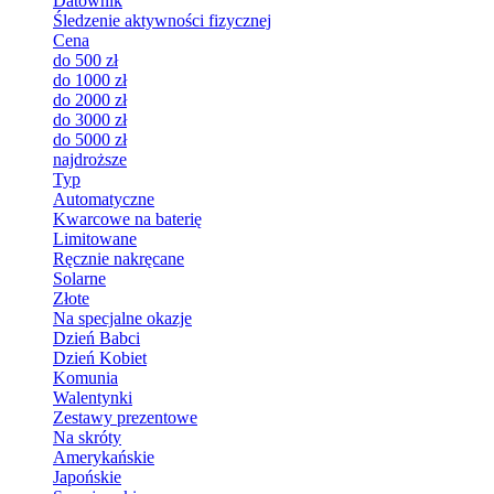
Datownik
Śledzenie aktywności fizycznej
Cena
do 500 zł
do 1000 zł
do 2000 zł
do 3000 zł
do 5000 zł
najdroższe
Typ
Automatyczne
Kwarcowe na baterię
Limitowane
Ręcznie nakręcane
Solarne
Złote
Na specjalne okazje
Dzień Babci
Dzień Kobiet
Komunia
Walentynki
Zestawy prezentowe
Na skróty
Amerykańskie
Japońskie