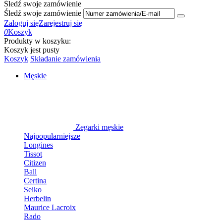
Śledź swoje zamówienie
Śledź swoje zamówienie
Zaloguj się
Zarejestruj się
0
Koszyk
Produkty w koszyku:
Koszyk jest pusty
Koszyk
Składanie zamówienia
Męskie
Zegarki męskie
Najpopularniejsze
Longines
Tissot
Citizen
Ball
Certina
Seiko
Herbelin
Maurice Lacroix
Rado