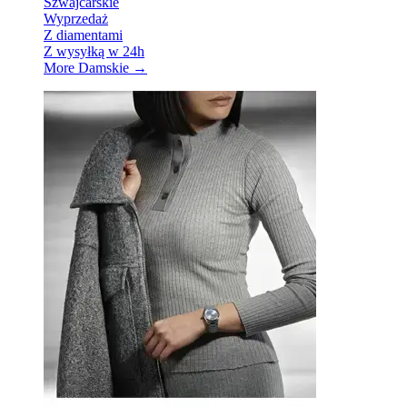
Szwajcarskie
Wyprzedaż
Z diamentami
Z wysyłką w 24h
More Damskie
→