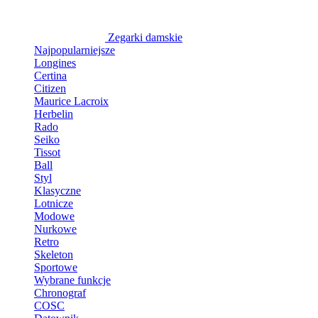
Zegarki damskie
Najpopularniejsze
Longines
Certina
Citizen
Maurice Lacroix
Herbelin
Rado
Seiko
Tissot
Ball
Styl
Klasyczne
Lotnicze
Modowe
Nurkowe
Retro
Skeleton
Sportowe
Wybrane funkcje
Chronograf
COSC