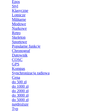
Epos
Styl
Klasyczne
Lotnicze
Militarne
Modowe
Nurkowe
Retro
Skeleton
Sportowe
Popularne funkcje
Chronograf
Datownik
COSC
GPS
Kompas
Synchronizacja radiowa
Cena
do 500 zł
do 1000 zł
do 2000 zł
do 3000 zł
do 5000 zł
najdroższe
Typ