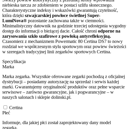
niebieska tarcza ze zdobieniem w postaci szlifu słonecznego.
Charakterystyczne indeksy i wskazówki gwarantują czytelność,
która dzięki
szwajcarskiej powłoce świetlnej Super-
LumiNova®
pozostanie zachowana także w ciemności.
Minimalistyczny datownik na godzinie trzeciej udostępnia wygodny
dostęp do informacji o bieżącej dacie. Całość chroni
odporne na
zarysowania szkło szafirowe z powłoką antyrefleksyjną.
Czasomierz z mechanizmem Powermatic 80 Certina DS7 to nowy
rozdział we współczesnym stylu sportowym oraz powiew świeżości
w szeregach tradycyjnej linii zegarków sportowych Certina.
Specyfikacja
Marka
Marka zegarka. Wszystkie oferowane zegarki pochodzą z oficjalnej
dystrybucji – posiadamy autoryzację na sprzedaż i serwis każdej
marki. Gwarantujemy oryginalność produktów oraz pełne wsparcie
serwisowe – zarówno gwarancyjne, jak i pogwarancyjne – w
naszych salonach i sklepie dolinski.pl.
Certina
Płeć
Informuje, dla jakiej płci został zaprojektowany dany model
zegarka.