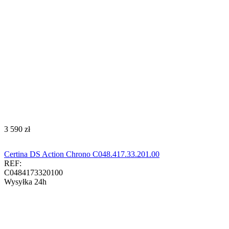
‍3 590‍
zł
Certina DS Action Chrono C048.417.33.201.00
REF:
C0484173320100
Wysyłka 24h