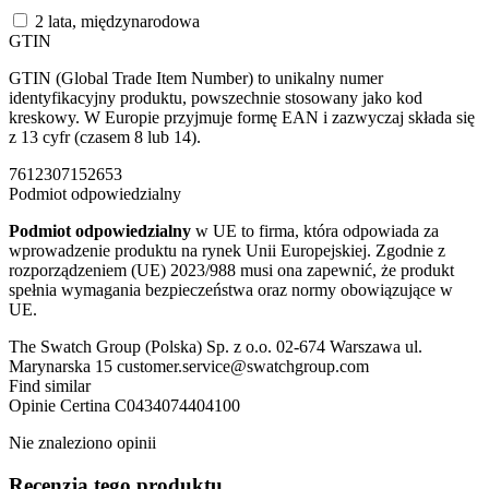
2 lata, międzynarodowa
GTIN
GTIN (Global Trade Item Number) to unikalny numer
identyfikacyjny produktu, powszechnie stosowany jako kod
kreskowy. W Europie przyjmuje formę EAN i zazwyczaj składa się
z 13 cyfr (czasem 8 lub 14).
7612307152653
Podmiot odpowiedzialny
Podmiot odpowiedzialny
w UE to firma, która odpowiada za
wprowadzenie produktu na rynek Unii Europejskiej. Zgodnie z
rozporządzeniem (UE) 2023/988 musi ona zapewnić, że produkt
spełnia wymagania bezpieczeństwa oraz normy obowiązujące w
UE.
The Swatch Group (Polska) Sp. z o.o. 02-674 Warszawa ul.
Marynarska 15 customer.service@swatchgroup.com
Find similar
Opinie
Certina C0434074404100
Nie znaleziono opinii
Recenzja tego produktu