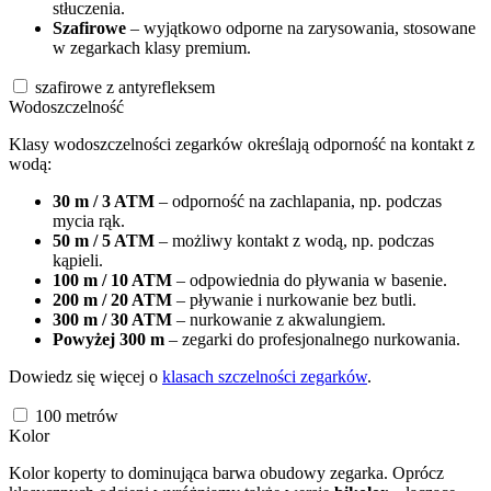
stłuczenia.
Szafirowe
– wyjątkowo odporne na zarysowania, stosowane
w zegarkach klasy premium.
szafirowe z antyrefleksem
Wodoszczelność
Klasy wodoszczelności zegarków określają odporność na kontakt z
wodą:
30 m / 3 ATM
– odporność na zachlapania, np. podczas
mycia rąk.
50 m / 5 ATM
– możliwy kontakt z wodą, np. podczas
kąpieli.
100 m / 10 ATM
– odpowiednia do pływania w basenie.
200 m / 20 ATM
– pływanie i nurkowanie bez butli.
300 m / 30 ATM
– nurkowanie z akwalungiem.
Powyżej 300 m
– zegarki do profesjonalnego nurkowania.
Dowiedz się więcej o
klasach szczelności zegarków
.
100
metrów
Kolor
Kolor koperty to dominująca barwa obudowy zegarka. Oprócz