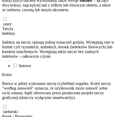
klasycznych odcieni wyróżniamy także wersje
bikolor
– łączące
dwa kolory, najczęściej stal z żółtym lub różowym złotem, a także
ze srebrem, czernią lub innym akcentem.
szary
Tarcza
Indeksy
Indeksy na tarczy opisują rodzaj oznaczeń godzin. Występują one w
formie cyfr rzymskich, arabskich, kresek (indeksów liniowych) lub
kamieni szlachetnych. Występują także tarcze bez żadnych
indeksów - całkowicie czyste.
liniowe
Kolor
Barwa w jakiej wykonano tarczę (cyferblat) zegarka. Kolor tarczy
"według ustawień" oznacza, że użytkownik może ustawić sobie
swój własny, bądź oferowany przez producenta projekt tarczy
graficznej (dotyczy wyłącznie smartwatchy).
niebieski
Pasek / Bransoleta