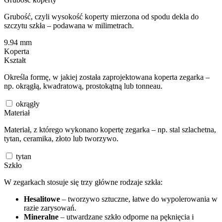
Grubość, czyli wysokość koperty mierzona od spodu dekla do
szczytu szkła – podawana w milimetrach.
9.94
mm
Koperta
Kształt
Określa formę, w jakiej została zaprojektowana koperta zegarka –
np. okrągłą, kwadratową, prostokątną lub tonneau.
okrągły
Materiał
Materiał, z którego wykonano kopertę zegarka – np. stal szlachetna,
tytan, ceramika, złoto lub tworzywo.
tytan
Szkło
W zegarkach stosuje się trzy główne rodzaje szkła:
Hesalitowe
– tworzywo sztuczne, łatwe do wypolerowania w
razie zarysowań.
Mineralne
– utwardzane szkło odporne na pęknięcia i