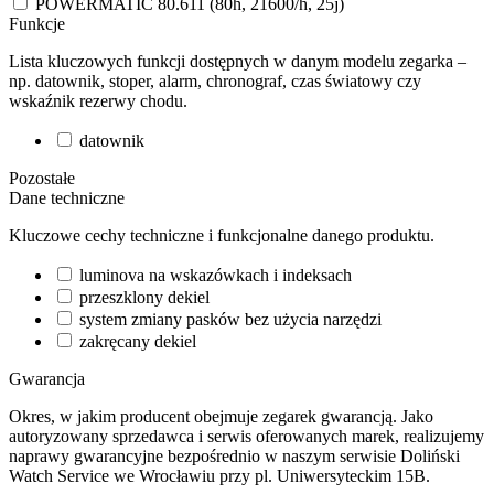
POWERMATIC 80.611 (80h, 21600/h, 25j)
Funkcje
Lista kluczowych funkcji dostępnych w danym modelu zegarka –
np. datownik, stoper, alarm, chronograf, czas światowy czy
wskaźnik rezerwy chodu.
datownik
Pozostałe
Dane techniczne
Kluczowe cechy techniczne i funkcjonalne danego produktu.
luminova na wskazówkach i indeksach
przeszklony dekiel
system zmiany pasków bez użycia narzędzi
zakręcany dekiel
Gwarancja
Okres, w jakim producent obejmuje zegarek gwarancją. Jako
autoryzowany sprzedawca i serwis oferowanych marek, realizujemy
naprawy gwarancyjne bezpośrednio w naszym serwisie Doliński
Watch Service we Wrocławiu przy pl. Uniwersyteckim 15B.