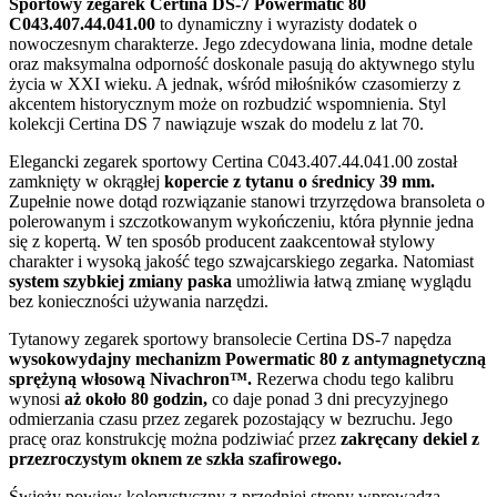
Sportowy zegarek Certina DS-7 Powermatic 80
C043.407.44.041.00
to dynamiczny i wyrazisty dodatek o
nowoczesnym charakterze. Jego zdecydowana linia, modne detale
oraz maksymalna odporność doskonale pasują do aktywnego stylu
życia w XXI wieku. A jednak, wśród miłośników czasomierzy z
akcentem historycznym może on rozbudzić wspomnienia. Styl
kolekcji Certina DS 7 nawiązuje wszak do modelu z lat 70.
Elegancki zegarek sportowy Certina C043.407.44.041.00 został
zamknięty w okrągłej
kopercie z tytanu o średnicy 39 mm.
Zupełnie nowe dotąd rozwiązanie stanowi trzyrzędowa bransoleta o
polerowanym i szczotkowanym wykończeniu, która płynnie jedna
się z kopertą. W ten sposób producent zaakcentował stylowy
charakter i wysoką jakość tego szwajcarskiego zegarka. Natomiast
system szybkiej zmiany paska
umożliwia łatwą zmianę wyglądu
bez konieczności używania narzędzi.
Tytanowy zegarek sportowy bransolecie Certina DS-7 napędza
wysokowydajny mechanizm Powermatic 80 z antymagnetyczną
sprężyną włosową Nivachron™.
Rezerwa chodu tego kalibru
wynosi
aż około 80 godzin,
co daje ponad 3 dni precyzyjnego
odmierzania czasu przez zegarek pozostający w bezruchu. Jego
pracę oraz konstrukcję można podziwiać przez
zakręcany dekiel z
przezroczystym oknem ze szkła szafirowego.
Świeży powiew kolorystyczny z przedniej strony wprowadza