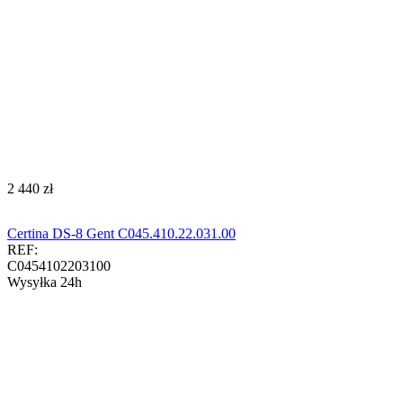
‍2 440‍
zł
Certina DS-8 Gent C045.410.22.031.00
REF:
C0454102203100
Wysyłka 24h