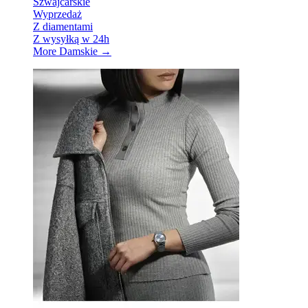
Szwajcarskie
Wyprzedaż
Z diamentami
Z wysyłką w 24h
More Damskie
→