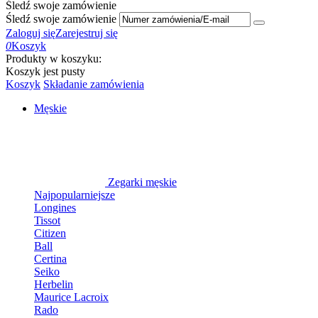
Śledź swoje zamówienie
Śledź swoje zamówienie
Zaloguj się
Zarejestruj się
0
Koszyk
Produkty w koszyku:
Koszyk jest pusty
Koszyk
Składanie zamówienia
Męskie
Zegarki męskie
Najpopularniejsze
Longines
Tissot
Citizen
Ball
Certina
Seiko
Herbelin
Maurice Lacroix
Rado