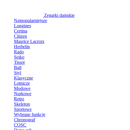
Zegarki damskie
Najpopularniejsze
Longines
Certina
Citizen
Maurice Lacroix
Herbelin
Rado
Seiko
Tissot
Ball
Styl
Klasyczne
Lotnicze
Modowe
Nurkowe
Retro
Skeleton
Sportowe
Wybrane funkcje
Chronograf
COSC