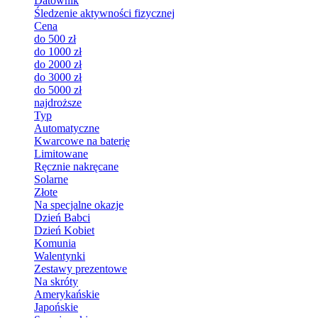
Datownik
Śledzenie aktywności fizycznej
Cena
do 500 zł
do 1000 zł
do 2000 zł
do 3000 zł
do 5000 zł
najdroższe
Typ
Automatyczne
Kwarcowe na baterię
Limitowane
Ręcznie nakręcane
Solarne
Złote
Na specjalne okazje
Dzień Babci
Dzień Kobiet
Komunia
Walentynki
Zestawy prezentowe
Na skróty
Amerykańskie
Japońskie