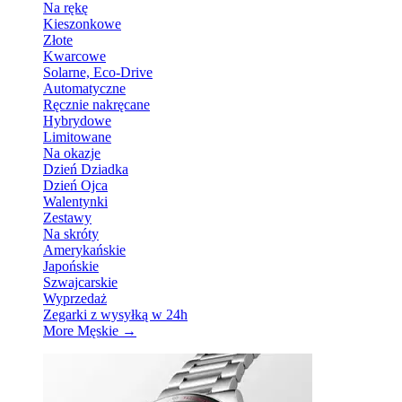
Na rękę
Kieszonkowe
Złote
Kwarcowe
Solarne, Eco-Drive
Automatyczne
Ręcznie nakręcane
Hybrydowe
Limitowane
Na okazje
Dzień Dziadka
Dzień Ojca
Walentynki
Zestawy
Na skróty
Amerykańskie
Japońskie
Szwajcarskie
Wyprzedaż
Zegarki z wysyłką w 24h
More Męskie
→