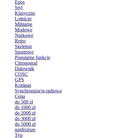
Epos
Styl
Klasyczne
Lotnicze
Militarne
Modowe
Nurkowe
Retro
Skeleton
Sportowe
Popularne funkcje
Chronograf
Datownik
COSC
GPS
Kompas
Synchronizacja radiowa
Cena
do 500 zł
do 1000 zł
do 2000 zł
do 3000 zł
do 5000 zł
najdroższe
Typ