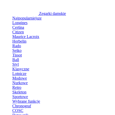
Zegarki damskie
Najpopularniejsze
Longines
Certina
Citizen
Maurice Lacroix
Herbelin
Rado
Seiko
Tissot
Ball
Styl
Klasyczne
Lotnicze
Modowe
Nurkowe
Retro
Skeleton
Sportowe
Wybrane funkcje
Chronograf
COSC