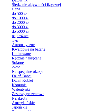
Datownik
Śledzenie aktywności fizycznej
Cena
do 500 zł
do 1000 zł
do 2000 zł
do 3000 zł
do 5000 zł
najdroższe
Typ
Automatyczne
Kwarcowe na baterię
Limitowane
Ręcznie nakręcane
Solarne
Złote
Na specjalne okazje
Dzień Babci
Dzień Kobiet
Komunia
Walentynki
Zestawy prezentowe
Na skróty
Amerykańskie
Japońskie