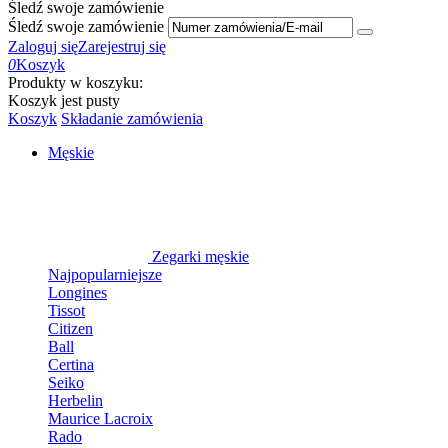
Śledź swoje zamówienie
Śledź swoje zamówienie
Zaloguj się
Zarejestruj się
0
Koszyk
Produkty w koszyku:
Koszyk jest pusty
Koszyk
Składanie zamówienia
Męskie
Zegarki męskie
Najpopularniejsze
Longines
Tissot
Citizen
Ball
Certina
Seiko
Herbelin
Maurice Lacroix
Rado