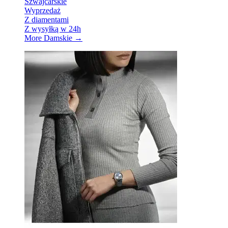
Szwajcarskie
Wyprzedaż
Z diamentami
Z wysyłką w 24h
More Damskie
→