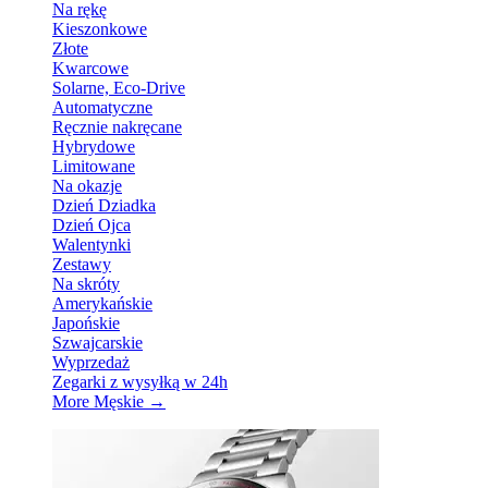
Na rękę
Kieszonkowe
Złote
Kwarcowe
Solarne, Eco-Drive
Automatyczne
Ręcznie nakręcane
Hybrydowe
Limitowane
Na okazje
Dzień Dziadka
Dzień Ojca
Walentynki
Zestawy
Na skróty
Amerykańskie
Japońskie
Szwajcarskie
Wyprzedaż
Zegarki z wysyłką w 24h
More Męskie
→