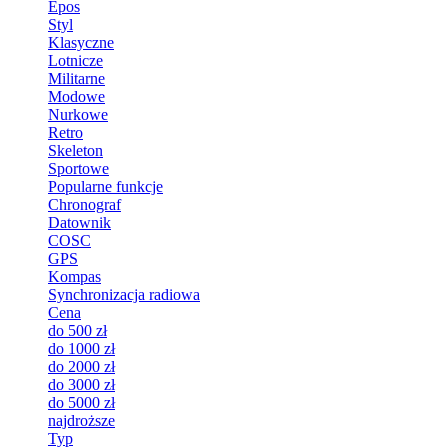
Epos
Styl
Klasyczne
Lotnicze
Militarne
Modowe
Nurkowe
Retro
Skeleton
Sportowe
Popularne funkcje
Chronograf
Datownik
COSC
GPS
Kompas
Synchronizacja radiowa
Cena
do 500 zł
do 1000 zł
do 2000 zł
do 3000 zł
do 5000 zł
najdroższe
Typ