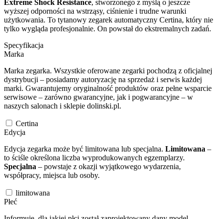
Extreme Shock Resistance
, stworzonego z myślą o jeszcze
wyższej odporności na wstrząsy, ciśnienie i trudne warunki
użytkowania. To tytanowy zegarek automatyczny Certina, który nie
tylko wygląda profesjonalnie. On powstał do ekstremalnych zadań.
Specyfikacja
Marka
Marka zegarka. Wszystkie oferowane zegarki pochodzą z oficjalnej
dystrybucji – posiadamy autoryzację na sprzedaż i serwis każdej
marki. Gwarantujemy oryginalność produktów oraz pełne wsparcie
serwisowe – zarówno gwarancyjne, jak i pogwarancyjne – w
naszych salonach i sklepie dolinski.pl.
Certina
Edycja
Edycja zegarka może być limitowana lub specjalna.
Limitowana
–
to ściśle określona liczba wyprodukowanych egzemplarzy.
Specjalna
– powstaje z okazji wyjątkowego wydarzenia,
współpracy, miejsca lub osoby.
limitowana
Płeć
Informuje, dla jakiej płci został zaprojektowany dany model