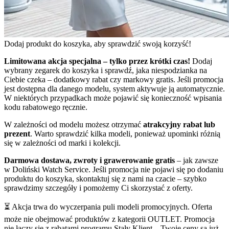
Dodaj produkt do koszyka, aby sprawdzić swoją korzyść!
Limitowana akcja specjalna – tylko przez krótki czas!
Dodaj
wybrany zegarek do koszyka i sprawdź, jaka niespodzianka na
Ciebie czeka – dodatkowy rabat czy markowy gratis. Jeśli promocja
jest dostępna dla danego modelu, system aktywuje ją automatycznie.
W niektórych przypadkach może pojawić się konieczność wpisania
kodu rabatowego ręcznie.
W zależności od modelu możesz otrzymać
atrakcyjny rabat lub
prezent
. Warto sprawdzić kilka modeli, ponieważ upominki różnią
się w zależności od marki i kolekcji.
Darmowa dostawa, zwroty i grawerowanie gratis
– jak zawsze
w Doliński Watch Service. Jeśli promocja nie pojawi się po dodaniu
produktu do koszyka, skontaktuj się z nami na czacie – szybko
sprawdzimy szczegóły i pomożemy Ci skorzystać z oferty.
⏳ Akcja trwa do wyczerpania puli modeli promocyjnych. Oferta
może nie obejmować produktów z kategorii OUTLET. Promocja
nie łączy się z rabatami programu Stały Klient – Twoje ceny są już