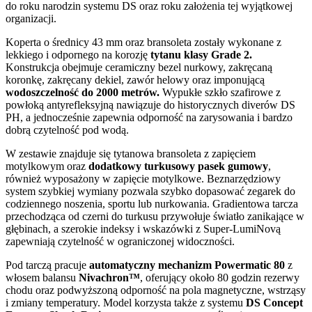
do roku narodzin systemu DS oraz roku założenia tej wyjątkowej
organizacji.
Koperta o średnicy 43 mm oraz bransoleta zostały wykonane z
lekkiego i odpornego na korozję
tytanu klasy Grade 2.
Konstrukcja obejmuje ceramiczny bezel nurkowy, zakręcaną
koronkę, zakręcany dekiel, zawór helowy oraz imponującą
wodoszczelność do 2000 metrów.
Wypukłe szkło szafirowe z
powłoką antyrefleksyjną nawiązuje do historycznych diverów DS
PH, a jednocześnie zapewnia odporność na zarysowania i bardzo
dobrą czytelność pod wodą.
W zestawie znajduje się tytanowa bransoleta z zapięciem
motylkowym oraz
dodatkowy turkusowy pasek gumowy
,
również wyposażony w zapięcie motylkowe. Beznarzędziowy
system szybkiej wymiany pozwala szybko dopasować zegarek do
codziennego noszenia, sportu lub nurkowania. Gradientowa tarcza
przechodząca od czerni do turkusu przywołuje światło zanikające w
głębinach, a szerokie indeksy i wskazówki z Super-LumiNovą
zapewniają czytelność w ograniczonej widoczności.
Pod tarczą pracuje
automatyczny mechanizm Powermatic 80
z
włosem balansu
Nivachron™
, oferujący około 80 godzin rezerwy
chodu oraz podwyższoną odporność na pola magnetyczne, wstrząsy
i zmiany temperatury. Model korzysta także z systemu
DS Concept