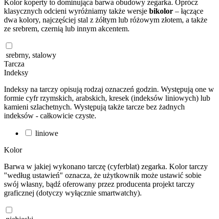
Kolor koperty to dominująca barwa obudowy zegarka. Oprócz
klasycznych odcieni wyróżniamy także wersje
bikolor
– łączące
dwa kolory, najczęściej stal z żółtym lub różowym złotem, a także
ze srebrem, czernią lub innym akcentem.
srebrny, stalowy
Tarcza
Indeksy
Indeksy na tarczy opisują rodzaj oznaczeń godzin. Występują one w
formie cyfr rzymskich, arabskich, kresek (indeksów liniowych) lub
kamieni szlachetnych. Występują także tarcze bez żadnych
indeksów - całkowicie czyste.
liniowe
Kolor
Barwa w jakiej wykonano tarczę (cyferblat) zegarka. Kolor tarczy
"według ustawień" oznacza, że użytkownik może ustawić sobie
swój własny, bądź oferowany przez producenta projekt tarczy
graficznej (dotyczy wyłącznie smartwatchy).