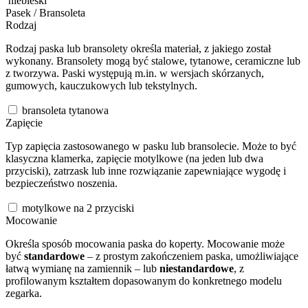
niebieski
Pasek / Bransoleta
Rodzaj
Rodzaj paska lub bransolety określa materiał, z jakiego został
wykonany. Bransolety mogą być stalowe, tytanowe, ceramiczne lub
z tworzywa. Paski występują m.in. w wersjach skórzanych,
gumowych, kauczukowych lub tekstylnych.
bransoleta tytanowa
Zapięcie
Typ zapięcia zastosowanego w pasku lub bransolecie. Może to być
klasyczna klamerka, zapięcie motylkowe (na jeden lub dwa
przyciski), zatrzask lub inne rozwiązanie zapewniające wygodę i
bezpieczeństwo noszenia.
motylkowe na 2 przyciski
Mocowanie
Określa sposób mocowania paska do koperty. Mocowanie może
być
standardowe
– z prostym zakończeniem paska, umożliwiające
łatwą wymianę na zamiennik – lub
niestandardowe
, z
profilowanym kształtem dopasowanym do konkretnego modelu
zegarka.