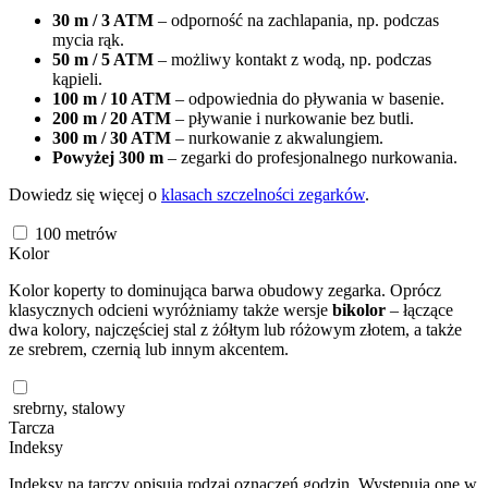
30 m / 3 ATM
– odporność na zachlapania, np. podczas
mycia rąk.
50 m / 5 ATM
– możliwy kontakt z wodą, np. podczas
kąpieli.
100 m / 10 ATM
– odpowiednia do pływania w basenie.
200 m / 20 ATM
– pływanie i nurkowanie bez butli.
300 m / 30 ATM
– nurkowanie z akwalungiem.
Powyżej 300 m
– zegarki do profesjonalnego nurkowania.
Dowiedz się więcej o
klasach szczelności zegarków
.
100
metrów
Kolor
Kolor koperty to dominująca barwa obudowy zegarka. Oprócz
klasycznych odcieni wyróżniamy także wersje
bikolor
– łączące
dwa kolory, najczęściej stal z żółtym lub różowym złotem, a także
ze srebrem, czernią lub innym akcentem.
srebrny, stalowy
Tarcza
Indeksy
Indeksy na tarczy opisują rodzaj oznaczeń godzin. Występują one w