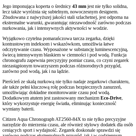
Jego imponująca koperta o średnicy
43 mm
jest nie tylko solidna,
lecz także wyróżnia się subtelnym, nowoczesnym designem.
Zbudowana z najwyższej jakości stali szlachetnej, jest odporna na
ekstremalne warunki, gwarantując niezawodność zarówno podczas
nurkowania, jak i intensywnych aktywności w wodzie.
Wyjątkowo czytelna pomarańczowa tarcza zegarka, dzięki
kontrastowym indeksom i wskazówkom, umożliwia łatwe
odczytywanie czasu. Wyposażone w substancję luminescencyjną,
świecą intensywnym blaskiem w ciemności i pod wodą. Funkcja
chronografu zapewnia precyzyjny pomiar czasu, co czyni zegarek
niezastąpionym towarzyszem podczas różnorodnych przygód,
zarówno pod wodą, jak i na lądzie.
Pierścień ze skalą nurkową nie tylko nadaje zegarkowi charakteru,
ale także pełni kluczową rolę podczas bezpiecznych zanurzeń,
umożliwiając dokładne monitorowanie czasu pod wodą.
Dodatkowym atutem jest zastosowany mechanizm
Eco-Drive
,
który wykorzystuje energię światła, eliminując konieczność
wymiany baterii.
Citizen Aqua Chronograph AT2560-84X to nie tylko precyzyjne
narzędzie do mierzenia czasu, ale również stylowy dodatek dla osób
ceniących sport i wydajność. Zegarek doskonale sprawdzi się
zarówno podczas ekstremalnych przygód, jak i w codziennym