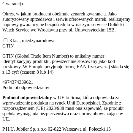
Gwarancja
Okres, w jakim producent obejmuje zegarek gwarancją. Jako
autoryzowany sprzedawca i serwis oferowanych marek, realizujemy
naprawy gwarancyjne bezpośrednio w naszym serwisie Doliński
Watch Service we Wrocławiu przy pl. Uniwersyteckim 15B.
3 lata, międzynarodowa
GTIN
GTIN (Global Trade Item Number) to unikalny numer
identyfikacyjny produktu, powszechnie stosowany jako kod
kreskowy. W Europie przyjmuje formę EAN i zazwyczaj składa się
z 13 cyfr (czasem 8 lub 14).
4974374339621
Podmiot odpowiedzialny
Podmiot odpowiedzialny
w UE to firma, która odpowiada za
wprowadzenie produktu na rynek Unii Europejskiej. Zgodnie z
rozporządzeniem (UE) 2023/988 musi ona zapewnić, że produkt
spełnia wymagania bezpieczeństwa oraz normy obowiązujące w
UE.
P.H.U. Jubiler Sp. z o.o 02-822 Warszawa ul. Poleczki 13