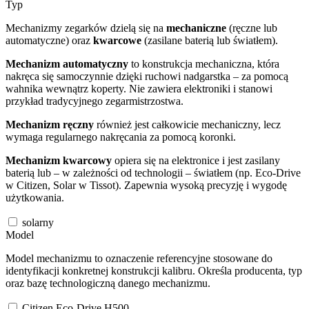
Typ
Mechanizmy zegarków dzielą się na
mechaniczne
(ręczne lub
automatyczne) oraz
kwarcowe
(zasilane baterią lub światłem).
Mechanizm automatyczny
to konstrukcja mechaniczna, która
nakręca się samoczynnie dzięki ruchowi nadgarstka – za pomocą
wahnika wewnątrz koperty. Nie zawiera elektroniki i stanowi
przykład tradycyjnego zegarmistrzostwa.
Mechanizm ręczny
również jest całkowicie mechaniczny, lecz
wymaga regularnego nakręcania za pomocą koronki.
Mechanizm kwarcowy
opiera się na elektronice i jest zasilany
baterią lub – w zależności od technologii – światłem (np. Eco-Drive
w Citizen, Solar w Tissot). Zapewnia wysoką precyzję i wygodę
użytkowania.
solarny
Model
Model mechanizmu to oznaczenie referencyjne stosowane do
identyfikacji konkretnej konstrukcji kalibru. Określa producenta, typ
oraz bazę technologiczną danego mechanizmu.
Citizen Eco-Drive H500