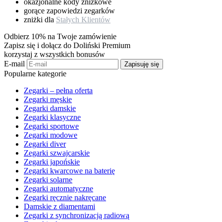
okazjonalne kody zniżkowe
gorące zapowiedzi zegarków
zniżki dla
Stałych Klientów
Odbierz 10% na Twoje zamówienie
Zapisz się i dołącz do Doliński Premium
korzystaj z wszystkich bonusów
E-mail
Zapisuję się
Popularne kategorie
Zegarki – pełna oferta
Zegarki męskie
Zegarki damskie
Zegarki klasyczne
Zegarki sportowe
Zegarki modowe
Zegarki diver
Zegarki szwajcarskie
Zegarki japońskie
Zegarki kwarcowe na baterię
Zegarki solarne
Zegarki automatyczne
Zegarki ręcznie nakręcane
Damskie z diamentami
Zegarki z synchronizacją radiową