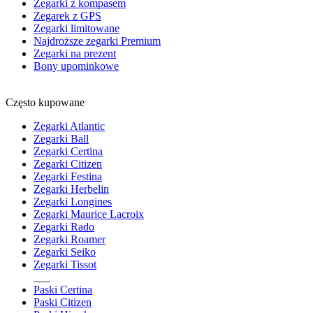
Zegarki z kompasem
Zegarek z GPS
Zegarki limitowane
Najdroższe zegarki Premium
Zegarki na prezent
Bony upominkowe
Często kupowane
Zegarki Atlantic
Zegarki Ball
Zegarki Certina
Zegarki Citizen
Zegarki Festina
Zegarki Herbelin
Zegarki Longines
Zegarki Maurice Lacroix
Zegarki Rado
Zegarki Roamer
Zegarki Seiko
Zegarki Tissot
___
Paski Certina
Paski Citizen