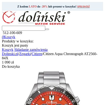
Z kodem
LATO
do
-20%
lub prezent w koszyku!
SPRAWDŹ
512-100-609
0
Koszyk
Produkty w koszyku:
Koszyk jest pusty
Koszyk
Składanie zamówienia
Dolinski.pl
/
Zegarki
/
Citizen
/
Citizen Aqua Chronograph AT2560-
84X
‍1 090‍
zł
Do koszyka