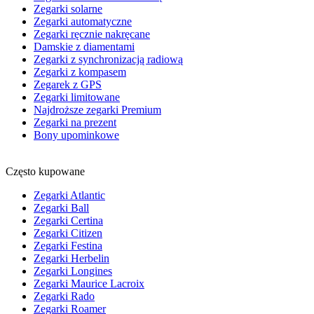
Zegarki solarne
Zegarki automatyczne
Zegarki ręcznie nakręcane
Damskie z diamentami
Zegarki z synchronizacją radiową
Zegarki z kompasem
Zegarek z GPS
Zegarki limitowane
Najdroższe zegarki Premium
Zegarki na prezent
Bony upominkowe
Często kupowane
Zegarki Atlantic
Zegarki Ball
Zegarki Certina
Zegarki Citizen
Zegarki Festina
Zegarki Herbelin
Zegarki Longines
Zegarki Maurice Lacroix
Zegarki Rado
Zegarki Roamer