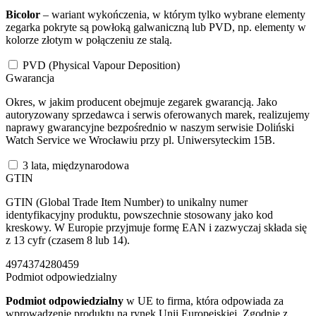
Bicolor
– wariant wykończenia, w którym tylko wybrane elementy
zegarka pokryte są powłoką galwaniczną lub PVD, np. elementy w
kolorze złotym w połączeniu ze stalą.
PVD (Physical Vapour Deposition)
Gwarancja
Okres, w jakim producent obejmuje zegarek gwarancją. Jako
autoryzowany sprzedawca i serwis oferowanych marek, realizujemy
naprawy gwarancyjne bezpośrednio w naszym serwisie Doliński
Watch Service we Wrocławiu przy pl. Uniwersyteckim 15B.
3 lata, międzynarodowa
GTIN
GTIN (Global Trade Item Number) to unikalny numer
identyfikacyjny produktu, powszechnie stosowany jako kod
kreskowy. W Europie przyjmuje formę EAN i zazwyczaj składa się
z 13 cyfr (czasem 8 lub 14).
4974374280459
Podmiot odpowiedzialny
Podmiot odpowiedzialny
w UE to firma, która odpowiada za
wprowadzenie produktu na rynek Unii Europejskiej. Zgodnie z