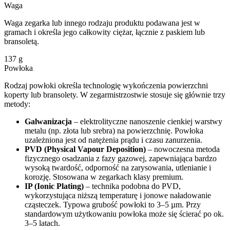
Waga
Waga zegarka lub innego rodzaju produktu podawana jest w
gramach i określa jego całkowity ciężar, łącznie z paskiem lub
bransoletą.
137
g
Powłoka
Rodzaj powłoki określa technologię wykończenia powierzchni
koperty lub bransolety. W zegarmistrzostwie stosuje się głównie trzy
metody:
Galwanizacja
– elektrolityczne nanoszenie cienkiej warstwy
metalu (np. złota lub srebra) na powierzchnię. Powłoka
uzależniona jest od natężenia prądu i czasu zanurzenia.
PVD (Physical Vapour Deposition)
– nowoczesna metoda
fizycznego osadzania z fazy gazowej, zapewniająca bardzo
wysoką twardość, odporność na zarysowania, utlenianie i
korozję. Stosowana w zegarkach klasy premium.
IP (Ionic Plating)
– technika podobna do PVD,
wykorzystująca niższą temperaturę i jonowe naładowanie
cząsteczek. Typowa grubość powłoki to 3–5 µm. Przy
standardowym użytkowaniu powłoka może się ścierać po ok.
3–5 latach.