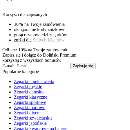
Korzyści dla zapisanych
10%
na Twoje zamówienia
okazjonalne kody zniżkowe
gorące zapowiedzi zegarków
zniżki dla
Stałych Klientów
Odbierz 10% na Twoje zamówienie
Zapisz się i dołącz do Doliński Premium
korzystaj z wszystkich bonusów
E-mail
Zapisuję się
Popularne kategorie
Zegarki – pełna oferta
Zegarki męskie
Zegarki damskie
Zegarki klasyczne
Zegarki sportowe
Zegarki modowe
Zegarki diver
Zegarki szwajcarskie
Zegarki japońskie
Zegarki kwarcowe na baterię