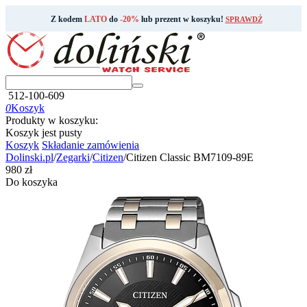
Z kodem
LATO
do
-20%
lub prezent w koszyku!
SPRAWDŹ
512-100-609
0
Koszyk
Produkty w koszyku:
Koszyk jest pusty
Koszyk
Składanie zamówienia
Dolinski.pl
/
Zegarki
/
Citizen
/
Citizen Classic BM7109-89E
‍980‍
zł
Do koszyka