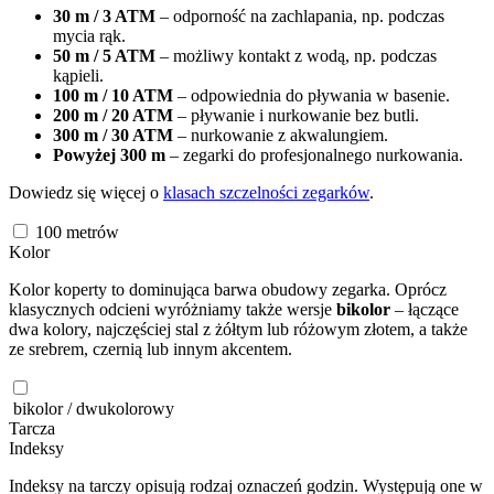
30 m / 3 ATM
– odporność na zachlapania, np. podczas
mycia rąk.
50 m / 5 ATM
– możliwy kontakt z wodą, np. podczas
kąpieli.
100 m / 10 ATM
– odpowiednia do pływania w basenie.
200 m / 20 ATM
– pływanie i nurkowanie bez butli.
300 m / 30 ATM
– nurkowanie z akwalungiem.
Powyżej 300 m
– zegarki do profesjonalnego nurkowania.
Dowiedz się więcej o
klasach szczelności zegarków
.
100
metrów
Kolor
Kolor koperty to dominująca barwa obudowy zegarka. Oprócz
klasycznych odcieni wyróżniamy także wersje
bikolor
– łączące
dwa kolory, najczęściej stal z żółtym lub różowym złotem, a także
ze srebrem, czernią lub innym akcentem.
bikolor / dwukolorowy
Tarcza
Indeksy
Indeksy na tarczy opisują rodzaj oznaczeń godzin. Występują one w