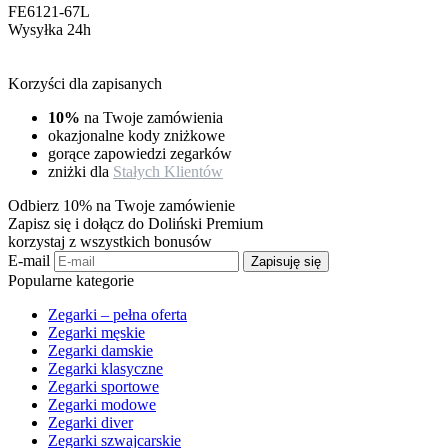
FE6121-67L
Wysyłka 24h
Korzyści dla zapisanych
10%
na Twoje zamówienia
okazjonalne kody zniżkowe
gorące zapowiedzi zegarków
zniżki dla
Stałych Klientów
Odbierz 10% na Twoje zamówienie
Zapisz się i dołącz do Doliński Premium
korzystaj z wszystkich bonusów
E-mail
Zapisuję się
Popularne kategorie
Zegarki – pełna oferta
Zegarki męskie
Zegarki damskie
Zegarki klasyczne
Zegarki sportowe
Zegarki modowe
Zegarki diver
Zegarki szwajcarskie