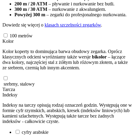
200 m / 20 ATM
– pływanie i nurkowanie bez butli.
300 m / 30 ATM
– nurkowanie z akwalungiem.
Powyżej 300 m
– zegarki do profesjonalnego nurkowania.
Dowiedz się więcej o
klasach szczelności zegarków
.
100
metrów
Kolor
Kolor koperty to dominująca barwa obudowy zegarka. Oprócz
klasycznych odcieni wyróżniamy także wersje
bikolor
– łączące
dwa kolory, najczęściej stal z żółtym lub różowym złotem, a także
ze srebrem, czernią lub innym akcentem.
srebrny, stalowy
Tarcza
Indeksy
Indeksy na tarczy opisują rodzaj oznaczeń godzin. Występują one w
formie cyfr rzymskich, arabskich, kresek (indeksów liniowych) lub
kamieni szlachetnych. Występują także tarcze bez żadnych
indeksów - całkowicie czyste.
cyfry arabskie