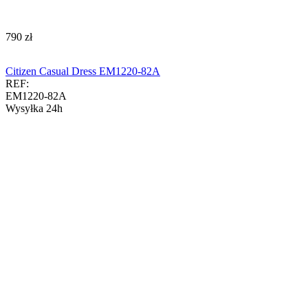
‍790‍
zł
Citizen Casual Dress EM1220-82A
REF:
EM1220-82A
Wysyłka 24h