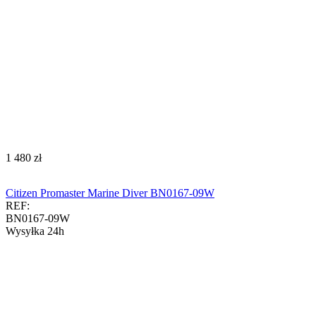
‍1 480‍
zł
Citizen Promaster Marine Diver BN0167-09W
REF:
BN0167-09W
Wysyłka 24h