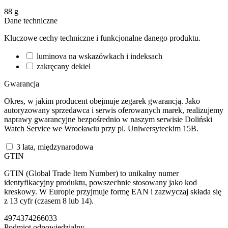
88
g
Dane techniczne
Kluczowe cechy techniczne i funkcjonalne danego produktu.
luminova na wskazówkach i indeksach
zakręcany dekiel
Gwarancja
Okres, w jakim producent obejmuje zegarek gwarancją. Jako
autoryzowany sprzedawca i serwis oferowanych marek, realizujemy
naprawy gwarancyjne bezpośrednio w naszym serwisie Doliński
Watch Service we Wrocławiu przy pl. Uniwersyteckim 15B.
3 lata, międzynarodowa
GTIN
GTIN (Global Trade Item Number) to unikalny numer
identyfikacyjny produktu, powszechnie stosowany jako kod
kreskowy. W Europie przyjmuje formę EAN i zazwyczaj składa się
z 13 cyfr (czasem 8 lub 14).
4974374266033
Podmiot odpowiedzialny