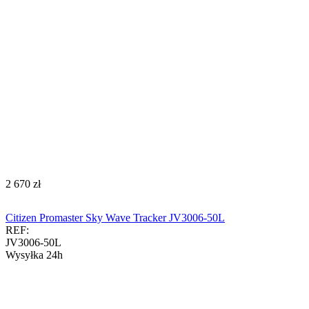
‍2 670‍
zł
Citizen Promaster Sky Wave Tracker JV3006-50L
REF:
JV3006-50L
Wysyłka 24h