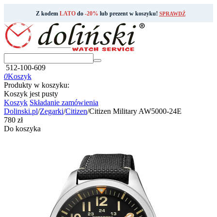
Z kodem
LATO
do
-20%
lub prezent w koszyku!
SPRAWDŹ
512-100-609
0
Koszyk
Produkty w koszyku:
Koszyk jest pusty
Koszyk
Składanie zamówienia
Dolinski.pl
/
Zegarki
/
Citizen
/
Citizen Military AW5000-24E
‍780‍
zł
Do koszyka