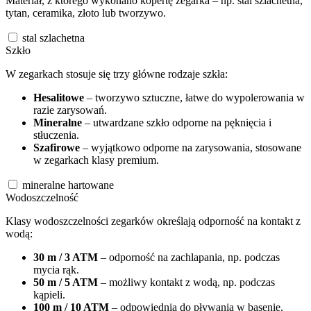
Materiał, z którego wykonano kopertę zegarka – np. stal szlachetna,
tytan, ceramika, złoto lub tworzywo.
stal szlachetna
Szkło
W zegarkach stosuje się trzy główne rodzaje szkła:
Hesalitowe
– tworzywo sztuczne, łatwe do wypolerowania w
razie zarysowań.
Mineralne
– utwardzane szkło odporne na pęknięcia i
stłuczenia.
Szafirowe
– wyjątkowo odporne na zarysowania, stosowane
w zegarkach klasy premium.
mineralne hartowane
Wodoszczelność
Klasy wodoszczelności zegarków określają odporność na kontakt z
wodą:
30 m / 3 ATM
– odporność na zachlapania, np. podczas
mycia rąk.
50 m / 5 ATM
– możliwy kontakt z wodą, np. podczas
kąpieli.
100 m / 10 ATM
– odpowiednia do pływania w basenie.