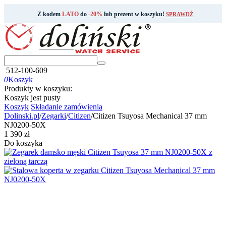
Z kodem
LATO
do
-20%
lub prezent w koszyku!
SPRAWDŹ
512-100-609
0
Koszyk
Produkty w koszyku:
Koszyk jest pusty
Koszyk
Składanie zamówienia
Dolinski.pl
/
Zegarki
/
Citizen
/
Citizen Tsuyosa Mechanical 37 mm
NJ0200-50X
‍1 390‍
zł
Do koszyka