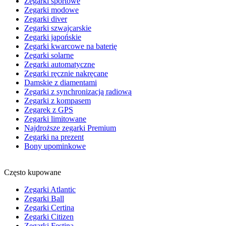
Zegarki sportowe
Zegarki modowe
Zegarki diver
Zegarki szwajcarskie
Zegarki japońskie
Zegarki kwarcowe na baterię
Zegarki solarne
Zegarki automatyczne
Zegarki ręcznie nakręcane
Damskie z diamentami
Zegarki z synchronizacją radiową
Zegarki z kompasem
Zegarek z GPS
Zegarki limitowane
Najdroższe zegarki Premium
Zegarki na prezent
Bony upominkowe
Często kupowane
Zegarki Atlantic
Zegarki Ball
Zegarki Certina
Zegarki Citizen
Zegarki Festina