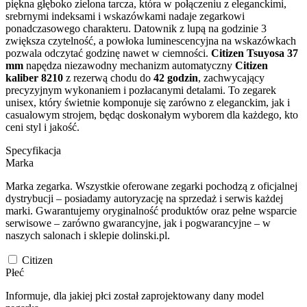
piękna głęboko zielona tarcza, która w połączeniu z eleganckimi,
srebrnymi indeksami i wskazówkami nadaje zegarkowi
ponadczasowego charakteru. Datownik z lupą na godzinie 3
zwiększa czytelność, a powłoka luminescencyjna na wskazówkach
pozwala odczytać godzinę nawet w ciemności.
Citizen Tsuyosa 37
mm
napędza niezawodny mechanizm automatyczny
Citizen
kaliber 8210
z rezerwą chodu do
42 godzin
, zachwycający
precyzyjnym wykonaniem i pozłacanymi detalami. To zegarek
unisex, który świetnie komponuje się zarówno z eleganckim, jak i
casualowym strojem, będąc doskonałym wyborem dla każdego, kto
ceni styl i jakość.
Specyfikacja
Marka
Marka zegarka. Wszystkie oferowane zegarki pochodzą z oficjalnej
dystrybucji – posiadamy autoryzację na sprzedaż i serwis każdej
marki. Gwarantujemy oryginalność produktów oraz pełne wsparcie
serwisowe – zarówno gwarancyjne, jak i pogwarancyjne – w
naszych salonach i sklepie dolinski.pl.
Citizen
Płeć
Informuje, dla jakiej płci został zaprojektowany dany model