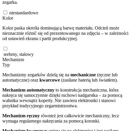
zegarka.
niestandardowe
Kolor
Kolor paska określa dominującą barwę materiału. Odcień może
nieznacznie różnić się od prezentowanego na zdjęciu – w zależności
od ustawień ekranu i partii produkcyjnej.
srebrny, stalowy
Mechanizm
Typ
Mechanizmy zegarków dzielą się na
mechaniczne
(ręczne lub
automatyczne) oraz
kwarcowe
(zasilane baterią lub światłem).
Mechanizm automatyczny
to konstrukcja mechaniczna, która
nakręca się samoczynnie dzięki ruchowi nadgarstka – za pomocą
wahnika wewnątrz koperty. Nie zawiera elektroniki i stanowi
przykład tradycyjnego zegarmistrzostwa.
Mechanizm ręczny
również jest całkowicie mechaniczny, lecz
wymaga regularnego nakręcania za pomocą koronki.
Mechanizm kwarcowy
opiera się na elektronice i jest zasilany