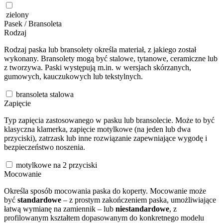
zielony
Pasek / Bransoleta
Rodzaj
Rodzaj paska lub bransolety określa materiał, z jakiego został
wykonany. Bransolety mogą być stalowe, tytanowe, ceramiczne lub
z tworzywa. Paski występują m.in. w wersjach skórzanych,
gumowych, kauczukowych lub tekstylnych.
bransoleta stalowa
Zapięcie
Typ zapięcia zastosowanego w pasku lub bransolecie. Może to być
klasyczna klamerka, zapięcie motylkowe (na jeden lub dwa
przyciski), zatrzask lub inne rozwiązanie zapewniające wygodę i
bezpieczeństwo noszenia.
motylkowe na 2 przyciski
Mocowanie
Określa sposób mocowania paska do koperty. Mocowanie może
być
standardowe
– z prostym zakończeniem paska, umożliwiające
łatwą wymianę na zamiennik – lub
niestandardowe
, z
profilowanym kształtem dopasowanym do konkretnego modelu