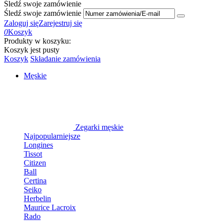
Śledź swoje zamówienie
Śledź swoje zamówienie
Zaloguj się
Zarejestruj się
0
Koszyk
Produkty w koszyku:
Koszyk jest pusty
Koszyk
Składanie zamówienia
Męskie
Zegarki męskie
Najpopularniejsze
Longines
Tissot
Citizen
Ball
Certina
Seiko
Herbelin
Maurice Lacroix
Rado