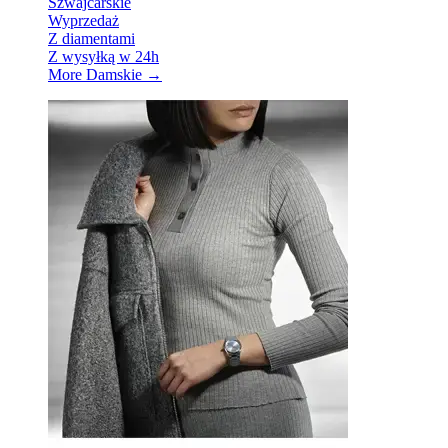
Szwajcarskie
Wyprzedaż
Z diamentami
Z wysyłką w 24h
More Damskie
→