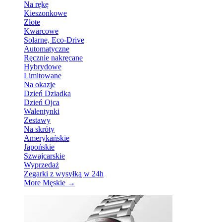
Na rękę
Kieszonkowe
Złote
Kwarcowe
Solarne, Eco-Drive
Automatyczne
Ręcznie nakręcane
Hybrydowe
Limitowane
Na okazje
Dzień Dziadka
Dzień Ojca
Walentynki
Zestawy
Na skróty
Amerykańskie
Japońskie
Szwajcarskie
Wyprzedaż
Zegarki z wysyłką w 24h
More Męskie
→