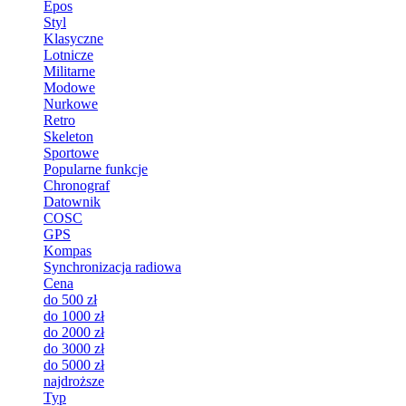
Epos
Styl
Klasyczne
Lotnicze
Militarne
Modowe
Nurkowe
Retro
Skeleton
Sportowe
Popularne funkcje
Chronograf
Datownik
COSC
GPS
Kompas
Synchronizacja radiowa
Cena
do 500 zł
do 1000 zł
do 2000 zł
do 3000 zł
do 5000 zł
najdroższe
Typ