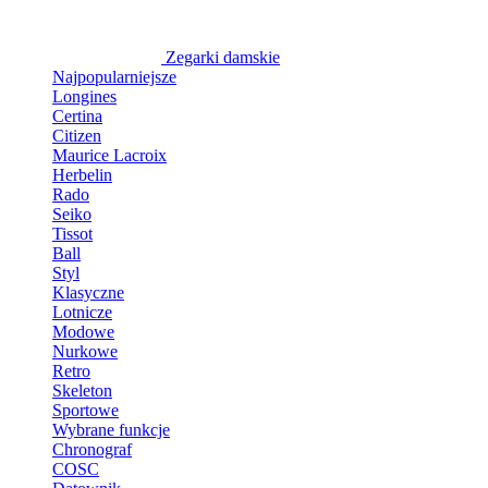
Zegarki damskie
Najpopularniejsze
Longines
Certina
Citizen
Maurice Lacroix
Herbelin
Rado
Seiko
Tissot
Ball
Styl
Klasyczne
Lotnicze
Modowe
Nurkowe
Retro
Skeleton
Sportowe
Wybrane funkcje
Chronograf
COSC