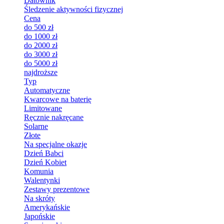
Datownik
Śledzenie aktywności fizycznej
Cena
do 500 zł
do 1000 zł
do 2000 zł
do 3000 zł
do 5000 zł
najdroższe
Typ
Automatyczne
Kwarcowe na baterię
Limitowane
Ręcznie nakręcane
Solarne
Złote
Na specjalne okazje
Dzień Babci
Dzień Kobiet
Komunia
Walentynki
Zestawy prezentowe
Na skróty
Amerykańskie
Japońskie