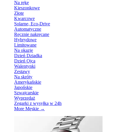
Na rękę
Kieszonkowe
Złote
Kwarcowe
Solarne, Eco-Drive
Automatyczne
Ręcznie nakręcane
Hybrydowe
Limitowane
Na okazje
Dzień Dziadka
Dzień Ojca
Walentynki
Zestawy
Na skróty
Amerykańskie
Japońskie
Szwajcarskie
Wyprzedaż
Zegarki z wysyłką w 24h
More Męskie
→