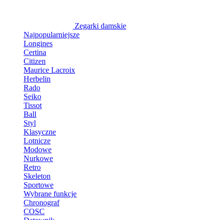
Zegarki damskie
Najpopularniejsze
Longines
Certina
Citizen
Maurice Lacroix
Herbelin
Rado
Seiko
Tissot
Ball
Styl
Klasyczne
Lotnicze
Modowe
Nurkowe
Retro
Skeleton
Sportowe
Wybrane funkcje
Chronograf
COSC