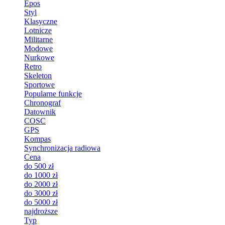
Epos
Styl
Klasyczne
Lotnicze
Militarne
Modowe
Nurkowe
Retro
Skeleton
Sportowe
Popularne funkcje
Chronograf
Datownik
COSC
GPS
Kompas
Synchronizacja radiowa
Cena
do 500 zł
do 1000 zł
do 2000 zł
do 3000 zł
do 5000 zł
najdroższe
Typ