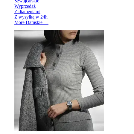
Szwajcarskie
Wyprzedaż
Z diamentami
Z wysyłką w 24h
More Damskie
→