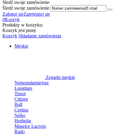
Śledź swoje zamówienie
Śledź swoje zamówienie
Zaloguj się
Zarejestruj się
0
Koszyk
Produkty w koszyku:
Koszyk jest pusty
Koszyk
Składanie zamówienia
Męskie
Zegarki męskie
Najpopularniejsze
Longines
Tissot
Citizen
Ball
Certina
Seiko
Herbelin
Maurice Lacroix
Rado