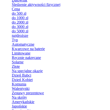
Datownik
Śledzenie aktywności fizycznej
Cena
do 500 zł
do 1000 zł
do 2000 zł
do 3000 zł
do 5000 zł
najdroższe
Typ
Automatyczne
Kwarcowe na baterię
Limitowane
Ręcznie nakręcane
Solarne
Złote
Na specjalne okazje
Dzień Babci
Dzień Kobiet
Komunia
Walentynki
Zestawy prezentowe
Na skróty
Amerykańskie
Japońskie