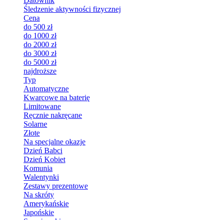
Datownik
Śledzenie aktywności fizycznej
Cena
do 500 zł
do 1000 zł
do 2000 zł
do 3000 zł
do 5000 zł
najdroższe
Typ
Automatyczne
Kwarcowe na baterię
Limitowane
Ręcznie nakręcane
Solarne
Złote
Na specjalne okazje
Dzień Babci
Dzień Kobiet
Komunia
Walentynki
Zestawy prezentowe
Na skróty
Amerykańskie
Japońskie