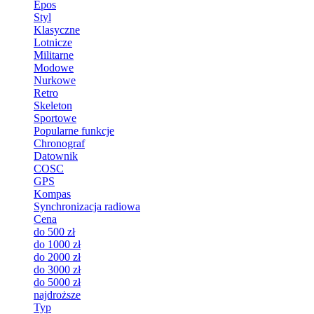
Epos
Styl
Klasyczne
Lotnicze
Militarne
Modowe
Nurkowe
Retro
Skeleton
Sportowe
Popularne funkcje
Chronograf
Datownik
COSC
GPS
Kompas
Synchronizacja radiowa
Cena
do 500 zł
do 1000 zł
do 2000 zł
do 3000 zł
do 5000 zł
najdroższe
Typ