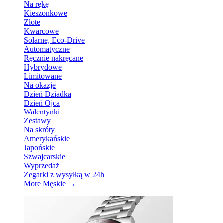
Na rękę
Kieszonkowe
Złote
Kwarcowe
Solarne, Eco-Drive
Automatyczne
Ręcznie nakręcane
Hybrydowe
Limitowane
Na okazje
Dzień Dziadka
Dzień Ojca
Walentynki
Zestawy
Na skróty
Amerykańskie
Japońskie
Szwajcarskie
Wyprzedaż
Zegarki z wysyłką w 24h
More Męskie
→