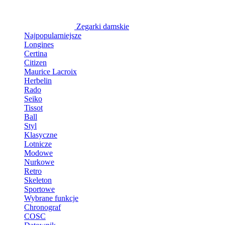
Zegarki damskie
Najpopularniejsze
Longines
Certina
Citizen
Maurice Lacroix
Herbelin
Rado
Seiko
Tissot
Ball
Styl
Klasyczne
Lotnicze
Modowe
Nurkowe
Retro
Skeleton
Sportowe
Wybrane funkcje
Chronograf
COSC