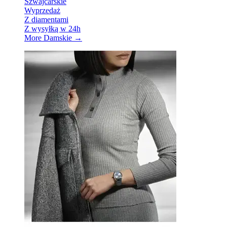
Szwajcarskie
Wyprzedaż
Z diamentami
Z wysyłką w 24h
More Damskie
→