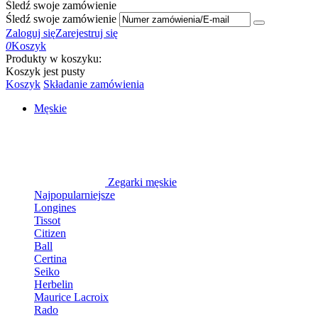
Śledź swoje zamówienie
Śledź swoje zamówienie
Zaloguj się
Zarejestruj się
0
Koszyk
Produkty w koszyku:
Koszyk jest pusty
Koszyk
Składanie zamówienia
Męskie
Zegarki męskie
Najpopularniejsze
Longines
Tissot
Citizen
Ball
Certina
Seiko
Herbelin
Maurice Lacroix
Rado