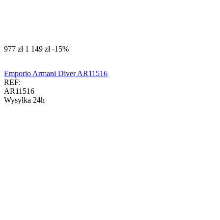
‍977‍
zł
‍1 149‍
zł
-15%
Emporio Armani Diver AR11516
REF:
AR11516
Wysyłka 24h