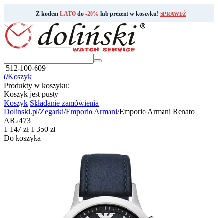
Z kodem
LATO
do
-20%
lub prezent w koszyku!
SPRAWDŹ
512-100-609
0
Koszyk
Produkty w koszyku:
Koszyk jest pusty
Koszyk
Składanie zamówienia
Dolinski.pl
/
Zegarki
/
Emporio Armani
/
Emporio Armani Renato
AR2473
‍1 147‍
zł
‍1 350‍
zł
Do koszyka