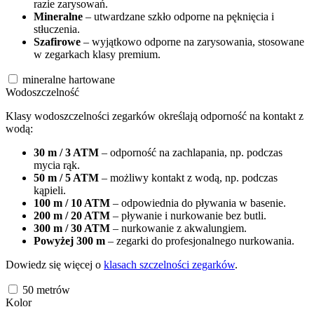
razie zarysowań.
Mineralne
– utwardzane szkło odporne na pęknięcia i
stłuczenia.
Szafirowe
– wyjątkowo odporne na zarysowania, stosowane
w zegarkach klasy premium.
mineralne hartowane
Wodoszczelność
Klasy wodoszczelności zegarków określają odporność na kontakt z
wodą:
30 m / 3 ATM
– odporność na zachlapania, np. podczas
mycia rąk.
50 m / 5 ATM
– możliwy kontakt z wodą, np. podczas
kąpieli.
100 m / 10 ATM
– odpowiednia do pływania w basenie.
200 m / 20 ATM
– pływanie i nurkowanie bez butli.
300 m / 30 ATM
– nurkowanie z akwalungiem.
Powyżej 300 m
– zegarki do profesjonalnego nurkowania.
Dowiedz się więcej o
klasach szczelności zegarków
.
50
metrów
Kolor