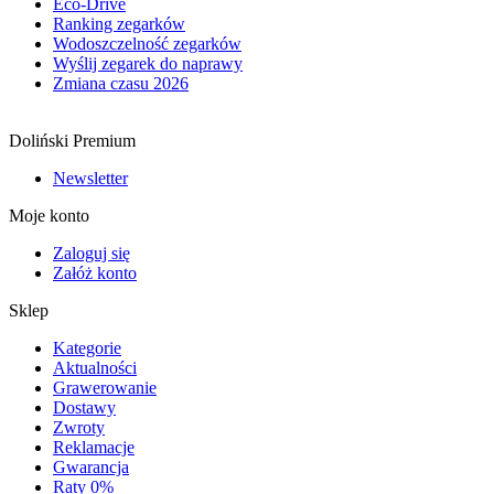
Eco-Drive
Ranking zegarków
Wodoszczelność zegarków
Wyślij zegarek do naprawy
Zmiana czasu 2026
Doliński Premium
Newsletter
Moje konto
Zaloguj się
Załóż konto
Sklep
Kategorie
Aktualności
Grawerowanie
Dostawy
Zwroty
Reklamacje
Gwarancja
Raty 0%