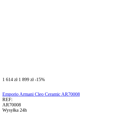
‍1 614‍
zł
‍1 899‍
zł
-15%
Emporio Armani Cleo Ceramic AR70008
REF:
AR70008
Wysyłka 24h