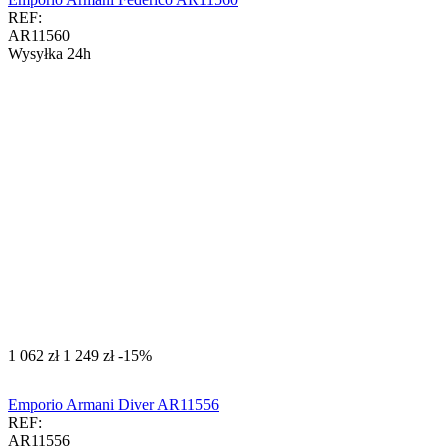
REF:
AR11560
Wysyłka 24h
‍1 062‍
zł
‍1 249‍
zł
-15%
Emporio Armani Diver AR11556
REF:
AR11556