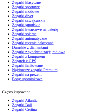
Zegarki klasyczne
Zegarki sportowe
Zegarki modowe
Zegarki diver
Zegarki szwajcarskie
Zegarki japońskie
Zegarki kwarcowe na baterię
Zegarki solarne
Zegarki automatyczne
Zegarki ręcznie nakręcane
Damskie z diamentami
Zegarki z synchronizacją radiową
Zegarki z kompasem
Zegarek z GPS
Zegarki limitowane
Najdroższe zegarki Premium
Zegarki na prezent
Bony upominkowe
Często kupowane
Zegarki Atlantic
Zegarki Ball
Zegarki Certina