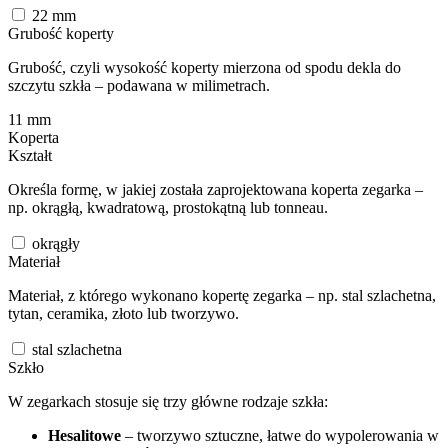
22
mm
Grubość koperty
Grubość, czyli wysokość koperty mierzona od spodu dekla do
szczytu szkła – podawana w milimetrach.
11
mm
Koperta
Kształt
Określa formę, w jakiej została zaprojektowana koperta zegarka –
np. okrągłą, kwadratową, prostokątną lub tonneau.
okrągły
Materiał
Materiał, z którego wykonano kopertę zegarka – np. stal szlachetna,
tytan, ceramika, złoto lub tworzywo.
stal szlachetna
Szkło
W zegarkach stosuje się trzy główne rodzaje szkła:
Hesalitowe
– tworzywo sztuczne, łatwe do wypolerowania w