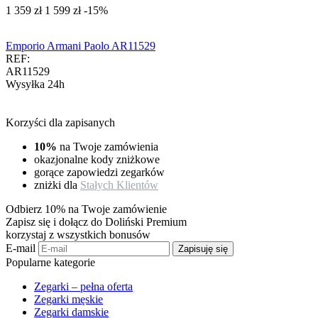
‍1 359‍
zł
‍1 599‍
zł
-15%
Emporio Armani Paolo AR11529
REF:
AR11529
Wysyłka 24h
Korzyści dla zapisanych
10%
na Twoje zamówienia
okazjonalne kody zniżkowe
gorące zapowiedzi zegarków
zniżki dla
Stałych Klientów
Odbierz 10% na Twoje zamówienie
Zapisz się i dołącz do Doliński Premium
korzystaj z wszystkich bonusów
E-mail
Zapisuję się
Popularne kategorie
Zegarki – pełna oferta
Zegarki męskie
Zegarki damskie