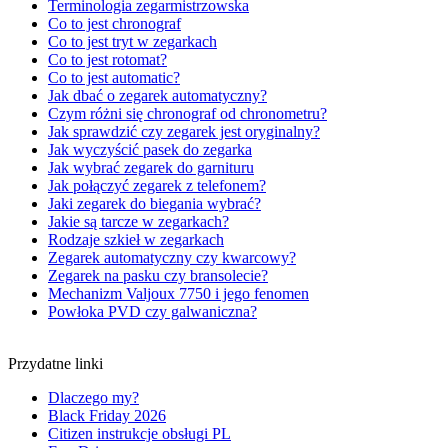
Terminologia zegarmistrzowska
Co to jest chronograf
Co to jest tryt w zegarkach
Co to jest rotomat?
Co to jest automatic?
Jak dbać o zegarek automatyczny?
Czym różni się chronograf od chronometru?
Jak sprawdzić czy zegarek jest oryginalny?
Jak wyczyścić pasek do zegarka
Jak wybrać zegarek do garnituru
Jak połączyć zegarek z telefonem?
Jaki zegarek do biegania wybrać?
Jakie są tarcze w zegarkach?
Rodzaje szkieł w zegarkach
Zegarek automatyczny czy kwarcowy?
Zegarek na pasku czy bransolecie?
Mechanizm Valjoux 7750 i jego fenomen
Powłoka PVD czy galwaniczna?
Przydatne linki
Dlaczego my?
Black Friday 2026
Citizen instrukcje obsługi PL