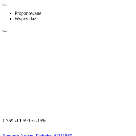
Proponowane
Wyprzedaż
‍1 359‍
zł
‍1 599‍
zł
-15%
Emporio Armani Federico AR11560