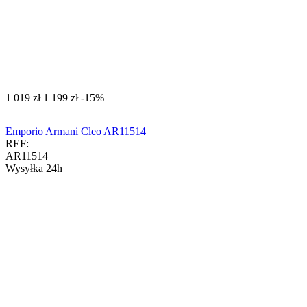
‍1 019‍
zł
‍1 199‍
zł
-15%
Emporio Armani Cleo AR11514
REF:
AR11514
Wysyłka 24h