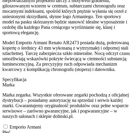
niepowtarzalnym projektem tarczy z motywem gradientu,
giloszowanym wzorem w centrum, subtarczami chronografu oraz
mocarnymi indeksami, spośród których prężnie wyłania się orzeł z
uniesionymi skrzydłami, słynne logo Armaniego. Ten sportowy
model na pasku skórzanym będzie stanowić idealne wyposażenie i
ozdobę dla każdego Pana ceniącego wyróżnianie się, klasę i
sportową elegancję.
Model Emporio Armani Renato AR2473 posiada dużą, polerowaną
kopertę o średnicy 43 mm wykonaną z wytrzymałej i odpornej stali
szlachetnej. Tarczę zabezpiecza szkło mineralne. Nocą odczyt czasu
umożliwiają wskazówki pokryte świecącą w ciemności substancją
luminescencyjną. Za precyzyjny ruch odpowiada mechanizm
kwarcowy z komplikacją chronografu (stopera) i datownika.
Specyfikacja
Marka
Marka zegarka. Wszystkie oferowane zegarki pochodzą z oficjalnej
dystrybucji – posiadamy autoryzację na sprzedaż i serwis każdej
marki. Gwarantujemy oryginalność produktów oraz pełne wsparcie
serwisowe – zarówno gwarancyjne, jak i pogwarancyjne – w
naszych salonach i sklepie dolinski.pl.
Emporio Armani
Płeć