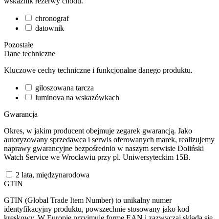
wskaźnik rezerwy chodu.
chronograf
datownik
Pozostałe
Dane techniczne
Kluczowe cechy techniczne i funkcjonalne danego produktu.
giloszowana tarcza
luminova na wskazówkach
Gwarancja
Okres, w jakim producent obejmuje zegarek gwarancją. Jako
autoryzowany sprzedawca i serwis oferowanych marek, realizujemy
naprawy gwarancyjne bezpośrednio w naszym serwisie Doliński
Watch Service we Wrocławiu przy pl. Uniwersyteckim 15B.
2 lata, międzynarodowa
GTIN
GTIN (Global Trade Item Number) to unikalny numer
identyfikacyjny produktu, powszechnie stosowany jako kod
kreskowy. W Europie przyjmuje formę EAN i zazwyczaj składa się