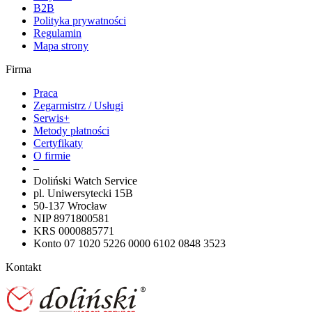
B2B
Polityka prywatności
Regulamin
Mapa strony
Firma
Praca
Zegarmistrz / Usługi
Serwis+
Metody płatności
Certyfikaty
O firmie
–
Doliński Watch Service
pl. Uniwersytecki 15B
50-137 Wrocław
NIP 8971800581
KRS 0000885771
Konto 07 1020 5226 0000 6102 0848 3523
Kontakt