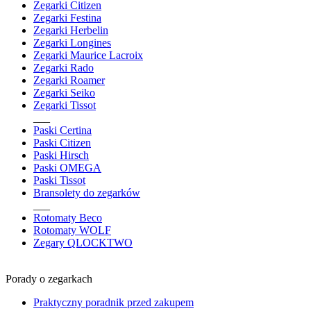
Zegarki Citizen
Zegarki Festina
Zegarki Herbelin
Zegarki Longines
Zegarki Maurice Lacroix
Zegarki Rado
Zegarki Roamer
Zegarki Seiko
Zegarki Tissot
___
Paski Certina
Paski Citizen
Paski Hirsch
Paski OMEGA
Paski Tissot
Bransolety do zegarków
___
Rotomaty Beco
Rotomaty WOLF
Zegary QLOCKTWO
Porady o zegarkach
Praktyczny poradnik przed zakupem