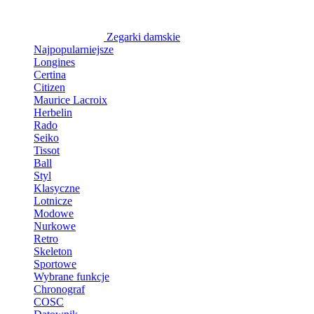
Zegarki damskie
Najpopularniejsze
Longines
Certina
Citizen
Maurice Lacroix
Herbelin
Rado
Seiko
Tissot
Ball
Styl
Klasyczne
Lotnicze
Modowe
Nurkowe
Retro
Skeleton
Sportowe
Wybrane funkcje
Chronograf
COSC