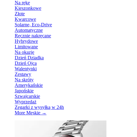
Na rękę
Kieszonkowe
Złote
Kwarcowe
Solarne, Eco-Drive
Automatyczne
Ręcznie nakręcane
Hybrydowe
Limitowane
Na okazje
Dzień Dziadka
Dzień Ojca
Walentynki
Zestawy
Na skróty
Amerykańskie
Japońskie
Szwajcarskie
Wyprzedaż
Zegarki z wysyłką w 24h
More Męskie
→