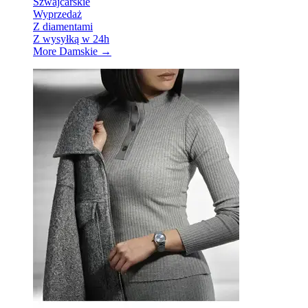
Szwajcarskie
Wyprzedaż
Z diamentami
Z wysyłką w 24h
More Damskie
→