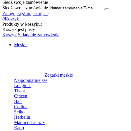
Śledź swoje zamówienie
Śledź swoje zamówienie
Zaloguj się
Zarejestruj się
0
Koszyk
Produkty w koszyku:
Koszyk jest pusty
Koszyk
Składanie zamówienia
Męskie
Zegarki męskie
Najpopularniejsze
Longines
Tissot
Citizen
Ball
Certina
Seiko
Herbelin
Maurice Lacroix
Rado