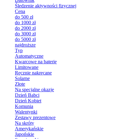
Datownik
Śledzenie aktywności fizycznej
Cena
do 500 zł
do 1000 zł
do 2000 zł
do 3000 zł
do 5000 zł
najdroższe
Typ
Automatyczne
Kwarcowe na baterię
Limitowane
Ręcznie nakręcane
Solarne
Złote
Na specjalne okazje
Dzień Babci
Dzień Kobiet
Komunia
Walentynki
Zestawy prezentowe
Na skróty
Amerykańskie
Japońskie