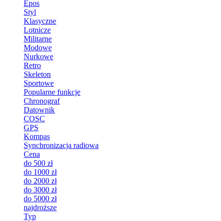
Epos
Styl
Klasyczne
Lotnicze
Militarne
Modowe
Nurkowe
Retro
Skeleton
Sportowe
Popularne funkcje
Chronograf
Datownik
COSC
GPS
Kompas
Synchronizacja radiowa
Cena
do 500 zł
do 1000 zł
do 2000 zł
do 3000 zł
do 5000 zł
najdroższe
Typ