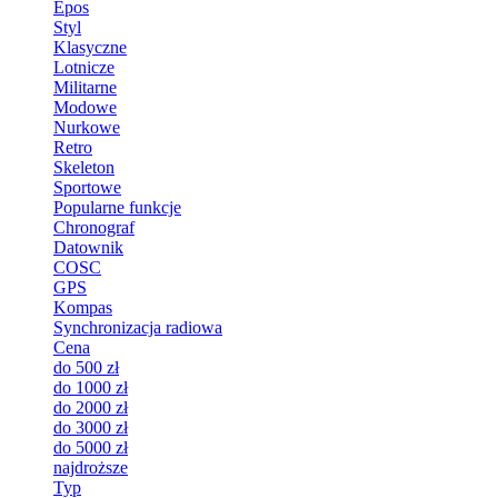
Epos
Styl
Klasyczne
Lotnicze
Militarne
Modowe
Nurkowe
Retro
Skeleton
Sportowe
Popularne funkcje
Chronograf
Datownik
COSC
GPS
Kompas
Synchronizacja radiowa
Cena
do 500 zł
do 1000 zł
do 2000 zł
do 3000 zł
do 5000 zł
najdroższe
Typ