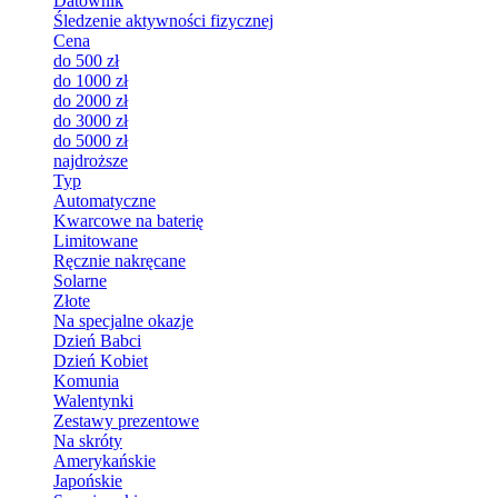
Datownik
Śledzenie aktywności fizycznej
Cena
do 500 zł
do 1000 zł
do 2000 zł
do 3000 zł
do 5000 zł
najdroższe
Typ
Automatyczne
Kwarcowe na baterię
Limitowane
Ręcznie nakręcane
Solarne
Złote
Na specjalne okazje
Dzień Babci
Dzień Kobiet
Komunia
Walentynki
Zestawy prezentowe
Na skróty
Amerykańskie
Japońskie