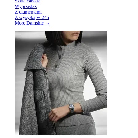
Szwajcarskie
Wyprzedaż
Z diamentami
Z wysyłką w 24h
More Damskie
→