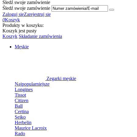
Śledź swoje zamówienie
Śledź swoje zamówienie
Zaloguj się
Zarejestruj się
0
Koszyk
Produkty w koszyku:
Koszyk jest pusty
Koszyk
Składanie zamówienia
Męskie
Zegarki męskie
Najpopularniejsze
Longines
Tissot
Citizen
Ball
Certina
Seiko
Herbelin
Maurice Lacroix
Rado