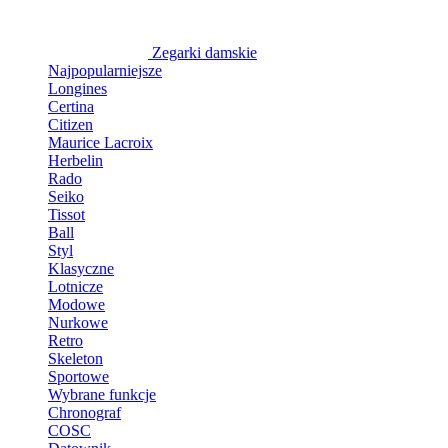
Zegarki damskie
Najpopularniejsze
Longines
Certina
Citizen
Maurice Lacroix
Herbelin
Rado
Seiko
Tissot
Ball
Styl
Klasyczne
Lotnicze
Modowe
Nurkowe
Retro
Skeleton
Sportowe
Wybrane funkcje
Chronograf
COSC