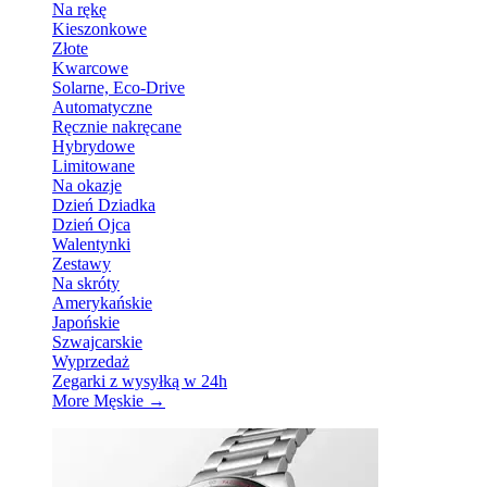
Na rękę
Kieszonkowe
Złote
Kwarcowe
Solarne, Eco-Drive
Automatyczne
Ręcznie nakręcane
Hybrydowe
Limitowane
Na okazje
Dzień Dziadka
Dzień Ojca
Walentynki
Zestawy
Na skróty
Amerykańskie
Japońskie
Szwajcarskie
Wyprzedaż
Zegarki z wysyłką w 24h
More Męskie
→